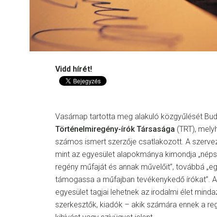
Vidd hírét!
Vasárnap tartotta meg alakuló közgyűlését Bu
Történelmiregény-írók Társasága
(TRT), mely
számos ismert szerzője csatlakozott. A szerveze
mint az egyesület alapokmánya kimondja „népsz
regény műfaját és annak művelőit”, továbbá „e
támogassa a műfajban tevékenykedő írókat”. Az
egyesület tagjai lehetnek az irodalmi élet minda
szerkesztők, kiadók – akik számára ennek a re