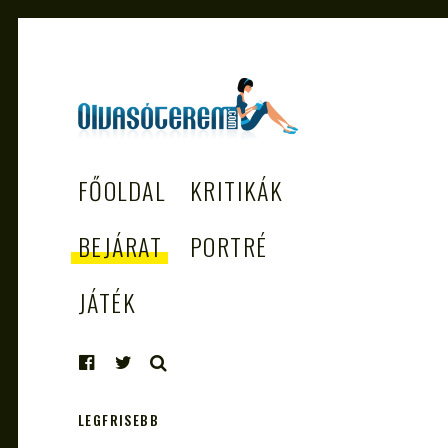
OLVASÓTEREM.COM
könyvekről könyvbarátoknak
FŐOLDAL
KRITIKÁK
– AZ EGÉSZSÉGES
OLVASÁS
BEJÁRAT
PORTRÉ
TÁMOGATÓJA
JÁTÉK
KERESÉS
LEGFRISEBB