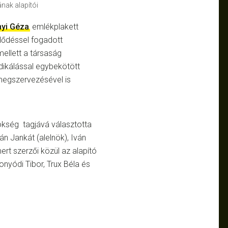
nak alapítói
yi Géza
emlékplakett
lődéssel fogadott
mellett a társaság
dikálással egybekötött
egszervezésével is
ökség tagjává választotta
án Jankát (alelnök), Iván
mert szerzői közül az alapító
nyódi Tibor, Trux Béla és