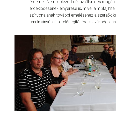
érdemel. Nem leplezett cél az állami és magá
érdeklődésének elnyerése is, mivel a műfaj hite
színvonalának további emeléséhez a szerzők k
tanulmányútjainak elősegítésére is szükség lenn