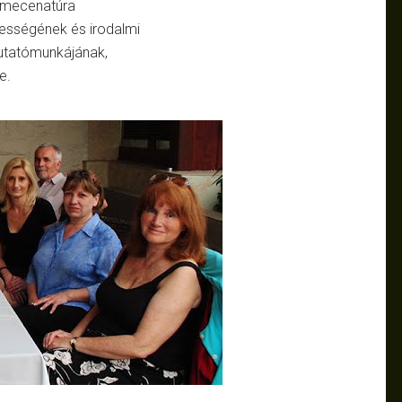
n mecenatúra
lességének és irodalmi
utatómunkájának,
e.