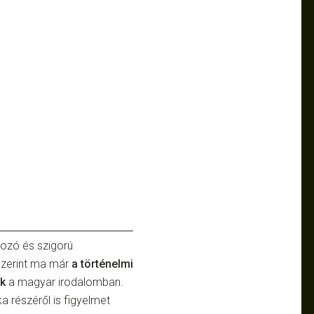
ozó és szigorú
 szerint ma már
a történelmi
ik
a magyar irodalomban.
ka részéről is figyelmet