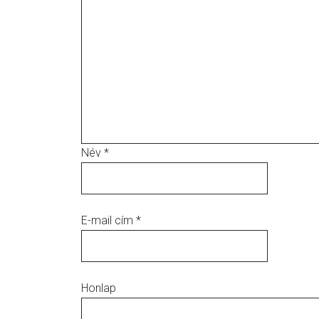
Név
*
E-mail cím
*
Honlap