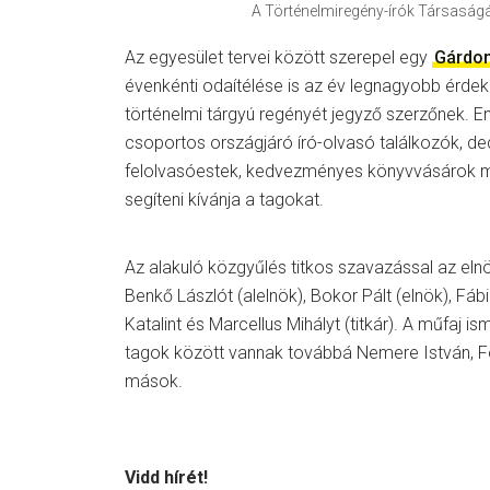
A Történelmiregény-írók Társaságá
Az egyesület tervei között szerepel egy
Gárdon
évenkénti odaítélése is az év legnagyobb érdek
történelmi tárgyú regényét jegyző szerzőnek. E
csoportos országjáró író-olvasó találkozók, de
felolvasóestek, kedvezményes könyvvásárok m
segíteni kívánja a tagokat.
Az alakuló közgyűlés titkos szavazással az eln
Benkő Lászlót (alelnök), Bokor Pált (elnök), Fábi
Katalint és Marcellus Mihályt (titkár). A műfaj is
tagok között vannak továbbá Nemere István, Fo
mások.
Vidd hírét!