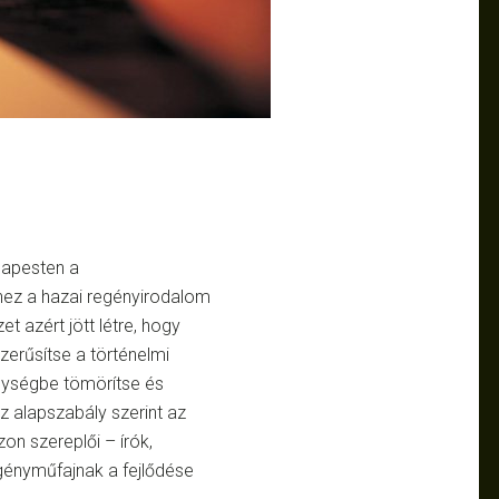
dapesten a
hez a hazai regényirodalom
t azért jött létre, hogy
erűsítse a történelmi
gységbe tömörítse és
 alapszabály szerint az
zon szereplői – írók,
gényműfajnak a fejlődése