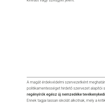
kihívást vagy szívügyet jelent.
A magát érdekvédelmi szervezetként meghatár
politikamentességet hirdető szervezet alapítói
regényírók egész új nemzedéke tevékenyked
Ennek tagjai lassan iskolát alkotnak, mely a kriti