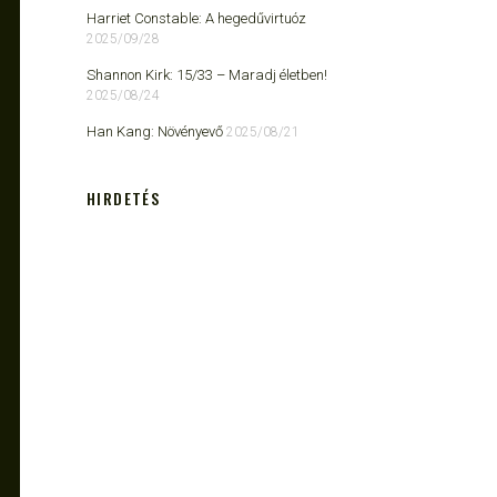
Harriet Constable: A hegedűvirtuóz
2025/09/28
Shannon Kirk: 15/33 ​– Maradj életben!
2025/08/24
Han Kang: Növényevő
2025/08/21
HIRDETÉS