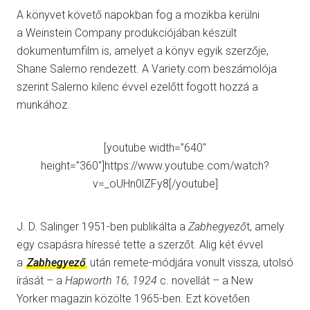
A könyvet követő napokban fog a mozikba kerülni
a Weinstein Company produkciójában készült
dokumentumfilm is, amelyet a könyv egyik szerzője,
Shane Salerno rendezett. A Variety.com beszámolója
szerint Salerno kilenc évvel ezelőtt fogott hozzá a
munkához.
[youtube width=”640″
height=”360″]https://www.youtube.com/watch?
v=_oUHn0lZFy8[/youtube]
J. D. Salinger 1951-ben publikálta a
Zabhegyező
t, amely
egy csapásra híressé tette a szerzőt. Alig két évvel
a
Zabhegyező
után remete-módjára vonult vissza, utolsó
írását – a
Hapworth 16, 1924
c. novellát – a New
Yorker
magazin közölte 1965-ben. Ezt követően