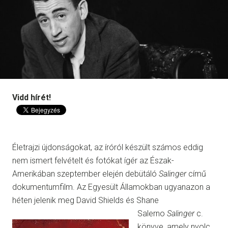
Vidd hírét!
Életrajzi újdonságokat, az íróról készült számos eddig
nem ismert felvételt és fotókat ígér az Észak-
Amerikában szeptember elején debütáló
Salinger
című
dokumentumfilm. Az Egyesült Államokban ugyanazon a
héten jelenik meg David Shields és Shane
Salerno
Salinger
c.
könyve, amely nyolc