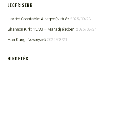
LEGFRISEBB
Harriet Constable: A hegedűvirtuóz
2025/09/28
Shannon Kirk: 15/33 ​– Maradj életben!
2025/08/24
Han Kang: Növényevő
2025/08/21
HIRDETÉS