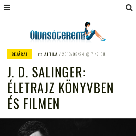
OLVASÓTEREM.COM – AZ
könyvekről könyvbarátoknak
BEJÁRAT
Írta
ATTILA
2013/08/24
7:47 DU.
EGÉSZSÉGES OLVASÁS
J. D. SALINGER:
TÁMOGATÓJA
ÉLETRAJZ KÖNYVBEN
ÉS FILMEN