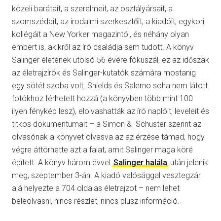
közeli barátait, a szerelmeit, az osztályársait, a
szomszédait, az irodalmi szerkesztőit, a kiadóit, egykori
kollégáit a New Yorker magazintól, és néhány olyan
embert is, akikről az író családja sem tudott. A könyv
Salinger életének utolsó 56 évére fókuszál, ez az időszak
az életrajzírók és Salinger-kutatók számára mostanig
egy sötét szoba volt. Shields és Salerno soha nem látott
fotókhoz férhetett hozzá (a könyvben több mint 100
ilyen fénykép lesz), elolvashatták az író naplóit, leveleit és
titkos dokumentumait – a Simon & Schuster szerint az
olvasónak a könyvet olvasva az az érzése támad, hogy
végre áttörhette azt a falat, amit Salinger maga köré
épített. A könyv három évvel
Salinger halála
után jelenik
meg, szeptember 3-án. A kiadó valósággal vesztegzár
alá helyezte a 704 oldalas életrajzot – nem lehet
beleolvasni, nincs részlet, nincs plusz információ.