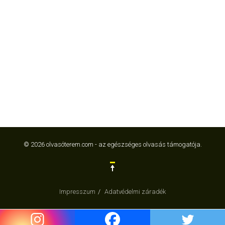
© 2026 olvasóterem.com - az egészséges olvasás támogatója.
Impresszum
Adatvédelmi záradék