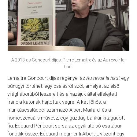
A 2013-as Goncourt-díjas: Pierre Lemaitre és az Au revoir la-
haut
Lemaitre Goncourt-díjas regénye, az
Au revoir la-haut
egy
bűnügyi történet: egy csalásról szól, amelyet az első
világháborúból leszerelt és a hazájuk által elfelejtett
francia katonák hajtottak végre. A két főhős, a
munkáscsaládból származó Albert Maillard, és a
homoszexuális művész, egy gazdag bankár kitagadott
fia, Edouard Péricourt sorsa az egyik utolsó csatában
fonódik össze: Edouard megmenti Albert-t, viszont egy