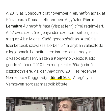
A 2013-as Goncourt-díjat november 4-én, hétfőn adták át
Párizsban, a Dourant étteremben. A győztes
Pierre
Lemaitre
Au revoir la-haut
(Viszlát fenn) című regényéért.
A 62 éves szerző regénye idén szeptemberben jelent
meg az Albin Michel Kiadó gondozásában. A zsűri a
tizenkettedik szavazási körben 6:4 arányban választotta
a legjobbnak. Lemaitre nem ismeretlen a magyar
olvasók előtt sem, hiszen a Könyvmolyképző Kiadó
gondozásában 2010-ben megjelent a
Téboly
című
pszichothrillere. Az idén
Alex
című 2011-es regényét
Nemzetközi Dagger-díjjal
tüntették ki
. A regény a
Verhœven-sorozat második kötete.