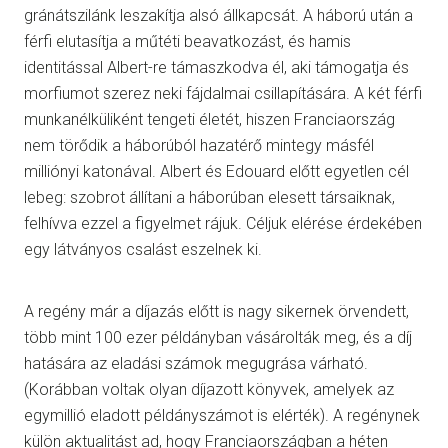
gránátszilánk leszakítja alsó állkapcsát. A háború után a
férfi elutasítja a műtéti beavatkozást, és hamis
identitással Albert-re támaszkodva él, aki támogatja és
morfiumot szerez neki fájdalmai csillapítására. A két férfi
munkanélküliként tengeti életét, hiszen Franciaország
nem törődik a háborúból hazatérő mintegy másfél
milliónyi katonával. Albert és Edouard előtt egyetlen cél
lebeg: szobrot állítani a háborúban elesett társaiknak,
felhívva ezzel a figyelmet rájuk. Céljuk elérése érdekében
egy látványos csalást eszelnek ki.
A regény már a díjazás előtt is nagy sikernek örvendett,
több mint 100 ezer példányban vásárolták meg, és a díj
hatására az eladási számok megugrása várható.
(Korábban voltak olyan díjazott könyvek, amelyek az
egymillió eladott példányszámot is elérték). A regénynek
külön aktualitást ad, hogy Franciaországban a héten