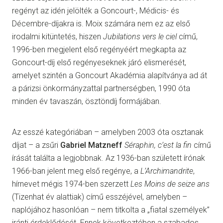
regényt az idén jelölték a Goncourt-, Médicis- és
Décembre-díjakra is. Moix számára nem ez az első
irodalmi kitüntetés, hiszen
Jubilations vers le ciel
című,
1996-ben megjelent első regényéért megkapta az
Goncourt-díj első regényeseknek járó elismerését,
amelyet szintén a Goncourt Akadémia alapítványa ad át
a párizsi önkormányzattal partnerségben, 1990 óta
minden év tavaszán, ösztöndíj formájában.
Az esszé kategóriában – amelyben 2003 óta osztanak
díjat – a zsűri
Gabriel Matzneff
Séraphin, c’est la fin
című
írását találta a legjobbnak. Az 1936-ban született írónak
1966-ban jelent meg első regénye, a
L’Archimandrite
,
hírnevet mégis 1974-ben szerzett
Les Moins de seize ans
(Tizenhat év alattiak) című esszéjével, amelyben –
naplójához hasonlóan – nem titkolta a „fiatal személyek”
iránti érdeklődését. Ennek következtében a szabados