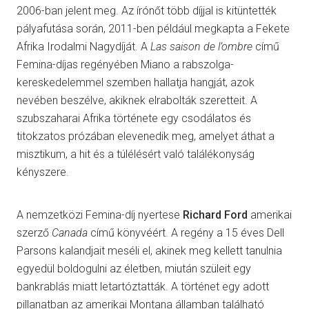
2006-ban jelent meg. Az írónőt több díjjal is kitüntették
pályafutása során, 2011-ben például megkapta a Fekete
Afrika Irodalmi Nagydíját. A
Las saison de l’ombre
című
Femina-díjas regényében Miano a rabszolga-
kereskedelemmel szemben hallatja hangját, azok
nevében beszélve, akiknek elrabolták szeretteit. A
szubszaharai Afrika története egy csodálatos és
titokzatos prózában elevenedik meg, amelyet áthat a
misztikum, a hit és a túlélésért való találékonyság
kényszere.
A nemzetközi Femina-díj nyertese
Richard Ford
amerikai
szerző
Canada
című könyvéért. A regény a 15 éves Dell
Parsons kalandjait meséli el, akinek meg kellett tanulnia
egyedül boldogulni az életben, miután szüleit egy
bankrablás miatt letartóztatták. A történet egy adott
pillanatban az amerikai Montana államban található