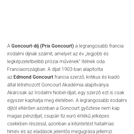
A
Goncourt-díj (Prix Goncourt)
a legrangosabb francia
irodalmi díjnak számít, amelyet az év „legjobb és
legképzeletbelibb prózai művének” ítélnek oda
Franciaországban. A díjat 1903-ban alapította
az
Edmond Goncourt
francia szerző, kritikus és kiadó
által létrehozott Goncourt Akadémia alapítványa.
Akárcsak az Irodalmi Nobel-díjat, egy szerző ezt is csak
egyszer kaphatja meg életében. A legrangosabb irodalmi
díjtól eltérően azonban a Goncourt győztese nem kap
magas pénzdíjat, csupán tíz euró értékű jelképes
csekkben részesül, azonban a kitüntetést hatalmas
hírnév és az eladások jelentős megugrása jellemzi.