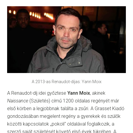
A 2013-as Renaudot-díjas: Yann Moix
A Renaudot-díj idei győztese
Yann Moix
, akinek
Naissance
(Születés) című 1200 oldalas regényét már
első körben a legjobbnak találta a zsűri. A Grasset Kiadó
gondozásában megjelent regény a gyerekek és szülők
közötti kapcsolatok „pokoli” oldalával foglalkozik, a
szerző saját születését követő első évek tükrében. A