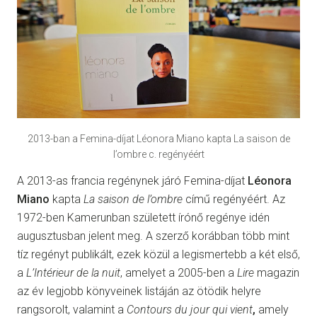
2013-ban a Femina-díjat Léonora Miano kapta La saison de
l’ombre c. regényéért
A 2013-as francia regénynek járó Femina-díjat
Léonora
Miano
kapta
La saison de l’ombre
című regényéért. Az
1972-ben Kamerunban született írónő regénye idén
augusztusban jelent meg. A szerző korábban több mint
tíz regényt publikált, ezek közül a legismertebb a két első,
a
L’Intérieur de la nuit
, amelyet a 2005-ben a
Lire
magazin
az év legjobb könyveinek listáján az ötödik helyre
rangsorolt, valamint a
Contours du jour qui vient
,
amely