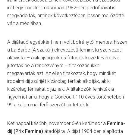
írót egy irodalmi műsorban 1982-ben pedofíliával is
megvádolták, aminek következtében lassan mellőzötté
vált a médiában.
A díjátadó egyébként nem volt botránytól mentes, hiszen
a La Barbe (A szakáll) elnevezésű feminista szervezet
aktivistái – akik újságírók és fotósok közé keveredve
jutottak be a rendezvényre – tiltakozásukkal
megzavarták azt. Az ellen tiltakoztak, hogy mindkét
irodalmi díj zsűríjét kizárólag férfiak alkotják, akik
kizárólag férfiakat díjaznak. A tiltakozók felhívták a
figyelmet arra, hogy a Goncourt 110 éves történetében
99 alkalommal férfi szerzőt tüntettek ki.
Két nappal később, november 6-én került sor a
Femina-
díj (Prix Femina)
átadójára. A díjat 1904-ben alapította