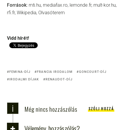
Források:
mti.hu, mediafax.ro, lemonde.fr, mult-kor.hu,
rfi.fr, Wikipedia, Olvasóterem
Vidd hírét!
FEMINA-DÍJ
FRANCIA IRODALOM
GONCOURT-DÍJ
IRODALMI DÍJAK
RENAUDOT-DÍJ
i
Még nincs hozzászólás
SZÓLJ HOZZÁ
Vélemény, hozzászólás?