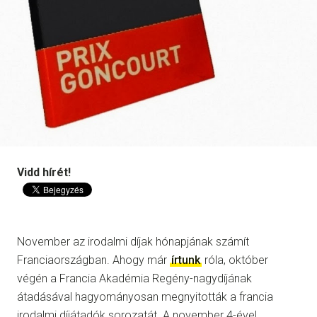
Vidd hírét!
November az irodalmi díjak hónapjának számít
Franciaországban. Ahogy már
írtunk
róla, október
végén a Francia Akadémia Regény-nagydíjának
átadásával hagyományosan megnyitották a francia
irodalmi díjátadók sorozatát. A november 4-ével