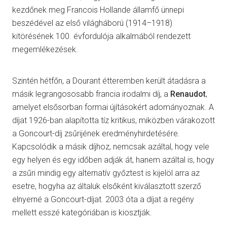
kezdőnek meg Francois Hollande államfő ünnepi
beszédével az első világháború (1914–1918)
kitörésének 100. évfordulója alkalmából rendezett
megemlékezések.
Szintén hétfőn, a Dourant étteremben került átadásra a
másik legrangososabb francia irodalmi díj, a
Renaudot
,
amelyet elsősorban formai újításokért adományoznak. A
díjat 1926-ban alapította tíz kritikus, miközben várakozott
a Goncourt-díj zsűrijének eredményhirdetésére.
Kapcsolódik a másik díjhoz, nemcsak azáltal, hogy vele
egy helyen és egy időben adják át, hanem azáltal is, hogy
a zsűri mindig egy alternatív győztest is kijelöl arra az
esetre, hogyha az általuk elsőként kiválasztott szerző
elnyerné a Goncourt-díjat. 2003 óta a díjat a regény
mellett esszé kategóriában is kiosztják.