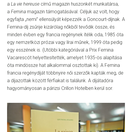
a
La vie hereuse
című magazin huszonkét munkatársa,
a
Femina
magazin támogatásával. Céljuk az volt, hogy
egyfajta „nemi” ellensúlyát képezzék a Goncourt-díjnak. A
Femina-díj zsűrije kizárólag nőkből tevődik össze, és
minden évben egy francia regénynek ítélik oda, 1985 óta
egy nemzetközi prózai vagy lírai műnek, 1999 óta pedig
egy esszének is. (Utóbbi kategóriával a Prix Femina
Vacarescót helyettesítették, amelyet 1935-ös alapítása
óta mindössze hat alkalommal osztottak ki). A Femina
francia regénydíját többnyire női szerzők kapták meg, de
a díjazottak között férfiakat is találunk. A díjátadóra
hagyományosan a párizsi Crillon Hotelben kerül sor.