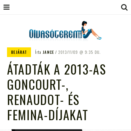
OLVASÓTEREM.COM – AZ
könyvekről könyvbarátoknak
BEJÁRAT
Írta
JANCE
2013/11/09
9:35 DU.
EGÉSZSÉGES OLVASÁS
ÁTADTÁK A 2013-AS
TÁMOGATÓJA
GONCOURT-,
RENAUDOT- ÉS
FEMINA-DÍJAKAT