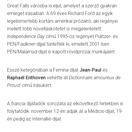
Great Falls városba is eljut, amelyet a szerző gyakran
emleget írásaiban. A 69 éves Richard Ford az egyik
legelismertebb kortárs amerikai prózaíró, aki regényei
mellett több novelláskötetet is megjelentetett.
Independence Day
című 1995-ös regényét Pulitzer- és
PEN/Faulkner-díjjal tüntették ki, emellett 2001-ben
PEN/Malamud-díjat is kapott rövidprózai munkájáért.
Esszé ketegóriában a Femina-díjat
Jean-Paul
és
Raphaël Enthoven
vehette át
Dictionnaire amoureux de
Proust
című írásukért.
A francia díjátadók sorozata az elkövetkező hetekben is
folytatódik: november 12-én adják át a Médicis-díjat, 19-
én pedig az Interrallié-díjat.