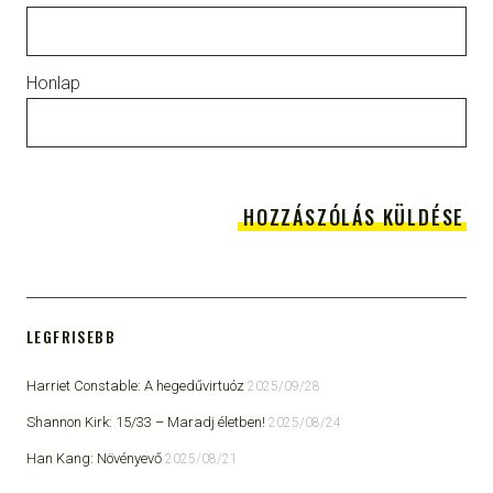
Honlap
LEGFRISEBB
Harriet Constable: A hegedűvirtuóz
2025/09/28
Shannon Kirk: 15/33 ​– Maradj életben!
2025/08/24
Han Kang: Növényevő
2025/08/21