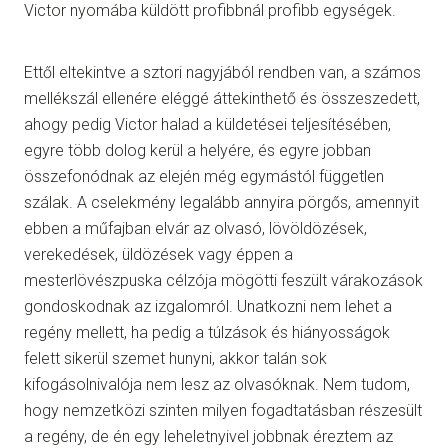
Victor nyomába küldött profibbnál profibb egységek.
Ettől eltekintve a sztori nagyjából rendben van, a számos
mellékszál ellenére eléggé áttekinthető és összeszedett,
ahogy pedig Victor halad a küldetései teljesítésében,
egyre több dolog kerül a helyére, és egyre jobban
összefonódnak az elején még egymástól független
szálak. A cselekmény legalább annyira pörgős, amennyit
ebben a műfajban elvár az olvasó, lövöldözések,
verekedések, üldözések vagy éppen a
mesterlövészpuska célzója mögötti feszült várakozások
gondoskodnak az izgalomról. Unatkozni nem lehet a
regény mellett, ha pedig a túlzások és hiányosságok
felett sikerül szemet hunyni, akkor talán sok
kifogásolnivalója nem lesz az olvasóknak. Nem tudom,
hogy nemzetközi szinten milyen fogadtatásban részesült
a regény, de én egy leheletnyivel jobbnak éreztem az