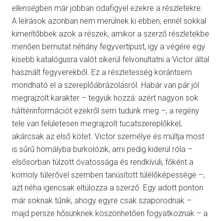
ellenség
ben már jobban odafigyel ezekre a részletekre.
A leírások azonban nem merülnek ki ebben, ennél sokkal
kimerítőbbek azok a részek, amikor a szerző részletekbe
menően bemutat néhány fegyvertípust, így a végére egy
kisebb katalógusra valót sikerül felvonultatni a Victor által
használt fegyverekből. Ez a részletesség korántsem
mondható el a szereplőábrázolásról. Habár van pár jól
megrajzolt karakter – tegyük hozzá: azért nagyon sok
háttérinformációt ezekről sem tudunk meg –, a regény
tele van felületesen megrajzolt tucatszereplőkkel,
akárcsak az első kötet. Victor személye és múltja most
is sűrű homályba burkolózik, ami pedig kiderül róla –
elsősorban túlzott óvatossága és rendkívüli, főként a
komoly túlerővel szemben tanúsított túlélőképessége –,
azt néha igencsak eltúlozza a szerző. Egy adott ponton
már soknak tűnik, ahogy egyre csak szaporodnak –
majd persze hősünknek köszönhetően fogyatkoznak – a