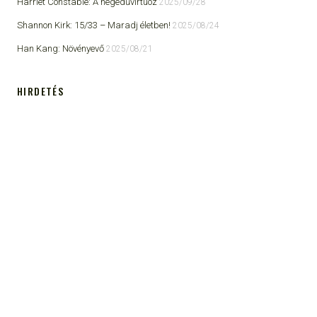
Harriet Constable: A hegedűvirtuóz
2025/09/28
Shannon Kirk: 15/33 ​– Maradj életben!
2025/08/24
Han Kang: Növényevő
2025/08/21
HIRDETÉS