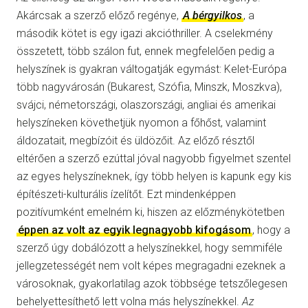
Akárcsak a szerző előző regénye,
A bérgyilkos
, a
második kötet is egy igazi akcióthriller. A cselekmény
összetett, több szálon fut, ennek megfelelően pedig a
helyszínek is gyakran váltogatják egymást: Kelet-Európa
több nagyvárosán (Bukarest, Szófia, Minszk, Moszkva),
svájci, németországi, olaszországi, angliai és amerikai
helyszíneken követhetjük nyomon a főhőst, valamint
áldozatait, megbízóit és üldözőit. Az előző résztől
eltérően a szerző ezúttal jóval nagyobb figyelmet szentel
az egyes helyszíneknek, így több helyen is kapunk egy kis
építészeti-kulturális ízelítőt. Ezt mindenképpen
pozitívumként emelném ki, hiszen az előzménykötetben
éppen az volt az egyik legnagyobb kifogásom
, hogy a
szerző úgy dobálózott a helyszínekkel, hogy semmiféle
jellegzetességét nem volt képes megragadni ezeknek a
városoknak, gyakorlatilag azok többsége tetszőlegesen
behelyettesíthető lett volna más helyszínekkel.
Az