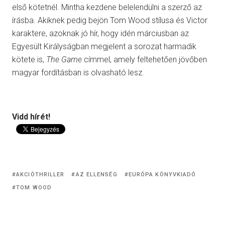
első kötetnél. Mintha kezdene belelendülni a szerző az
írásba. Akiknek pedig bejön Tom Wood stílusa és Victor
karaktere, azoknak jó hír, hogy idén márciusban az
Egyesült Királyságban megjelent a sorozat harmadik
kötete is,
The Game
címmel, amely feltehetően jövőben
magyar fordításban is olvasható lesz.
Vidd hírét!
AKCIÓTHRILLER
AZ ELLENSÉG
EURÓPA KÖNYVKIADÓ
TOM WOOD