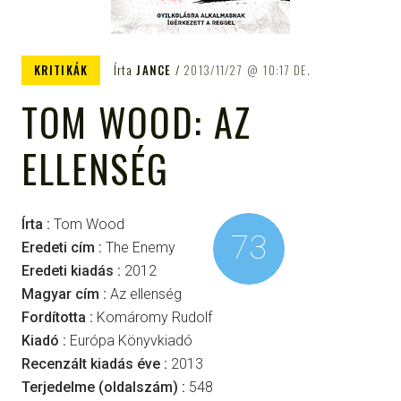
KRITIKÁK
Írta
JANCE
2013/11/27
10:17 DE.
TOM WOOD: AZ
ELLENSÉG
Írta :
Tom Wood
73
Eredeti cím :
The Enemy
Eredeti kiadás :
2012
Magyar cím :
Az ellenség
Fordította :
Komáromy Rudolf
Kiadó :
Európa Könyvkiadó
Recenzált kiadás éve :
2013
Terjedelme (oldalszám) :
548