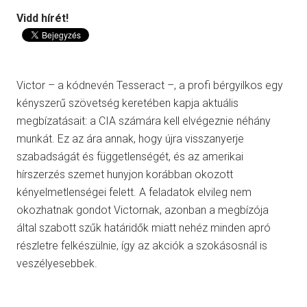
Vidd hírét!
Victor – a kódnevén Tesseract –, a profi bérgyilkos egy
kényszerű szövetség keretében kapja aktuális
megbízatásait: a CIA számára kell elvégeznie néhány
munkát. Ez az ára annak, hogy újra visszanyerje
szabadságát és függetlenségét, és az amerikai
hírszerzés szemet hunyjon korábban okozott
kényelmetlenségei felett. A feladatok elvileg nem
okozhatnak gondot Victornak, azonban a megbízója
által szabott szűk határidők miatt nehéz minden apró
részletre felkészülnie, így az akciók a szokásosnál is
veszélyesebbek.