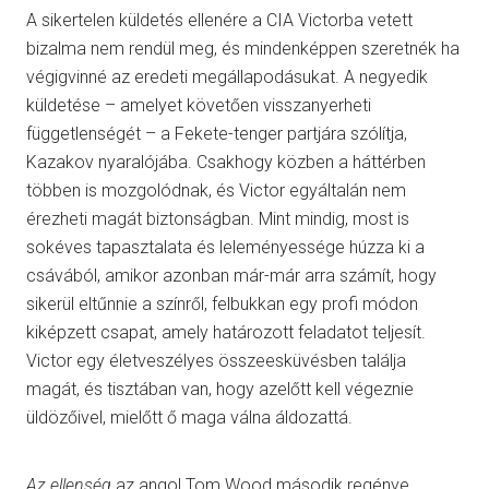
A sikertelen küldetés ellenére a CIA Victorba vetett
bizalma nem rendül meg, és mindenképpen szeretnék ha
végigvinné az eredeti megállapodásukat. A negyedik
küldetése – amelyet követően visszanyerheti
függetlenségét – a Fekete-tenger partjára szólítja,
Kazakov nyaralójába. Csakhogy közben a háttérben
többen is mozgolódnak, és Victor egyáltalán nem
érezheti magát biztonságban. Mint mindig, most is
sokéves tapasztalata és leleményessége húzza ki a
csávából, amikor azonban már-már arra számít, hogy
sikerül eltűnnie a színről, felbukkan egy profi módon
kiképzett csapat, amely határozott feladatot teljesít.
Victor egy életveszélyes összeesküvésben találja
magát, és tisztában van, hogy azelőtt kell végeznie
üldözőivel, mielőtt ő maga válna áldozattá.
Az ellenség
az angol Tom Wood második regénye.