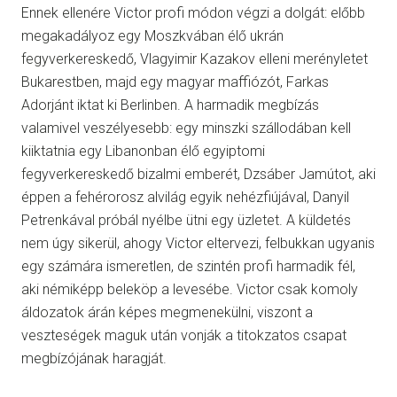
Ennek ellenére Victor profi módon végzi a dolgát: előbb
megakadályoz egy Moszkvában élő ukrán
fegyverkereskedő, Vlagyimir Kazakov elleni merényletet
Bukarestben, majd egy magyar maffiózót, Farkas
Adorjánt iktat ki Berlinben. A harmadik megbízás
valamivel veszélyesebb: egy minszki szállodában kell
kiiktatnia egy Libanonban élő egyiptomi
fegyverkereskedő bizalmi emberét, Dzsáber Jamútot, aki
éppen a fehérorosz alvilág egyik nehézfiújával, Danyil
Petrenkával próbál nyélbe ütni egy üzletet. A küldetés
nem úgy sikerül, ahogy Victor eltervezi, felbukkan ugyanis
egy számára ismeretlen, de szintén profi harmadik fél,
aki némiképp beleköp a levesébe. Victor csak komoly
áldozatok árán képes megmenekülni, viszont a
veszteségek maguk után vonják a titokzatos csapat
megbízójának haragját.