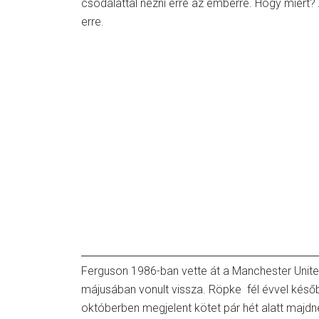
csodálattal nézni erre az emberre. Hogy miért? 
erre.
Ferguson 1986-ban vette át a Manchester United
májusában vonult vissza. Röpke fél évvel később
októberben megjelent kötet pár hét alatt maj