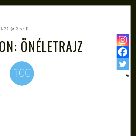
01/24
3:56 DU.
ON: ÖNÉLETRAJZ
100
a