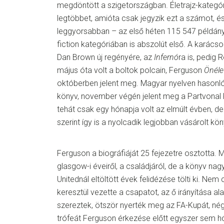
megdöntött a szigetországban. Életrajz-kategór
legtöbbet, amióta csak jegyzik ezt a számot, é
leggyorsabban – az első héten 115 547 példányt
fiction kategóriában is abszolút első. A karács
Dan Brown új regényére, az
Infernó
ra is, pedig 
május óta volt a boltok polcain, Ferguson
Önéle
októberben jelent meg. Magyar nyelven hasonl
könyv, november végén jelent meg a Partvona
tehát csak egy hónapja volt az elmúlt évben, d
szerint így is a nyolcadik legjobban vásárolt kö
Ferguson a biográfiáját 25 fejezetre osztotta. M
glasgow-i éveiről, a családjáról, de a könyv na
Unitednál eltöltött évek felidézése tölti ki. Ne
keresztül vezette a csapatot, az ő irányítása al
szereztek, ötször nyerték meg az FA-Kupát, nég
trófeát Ferguson érkezése előtt egyszer sem hód