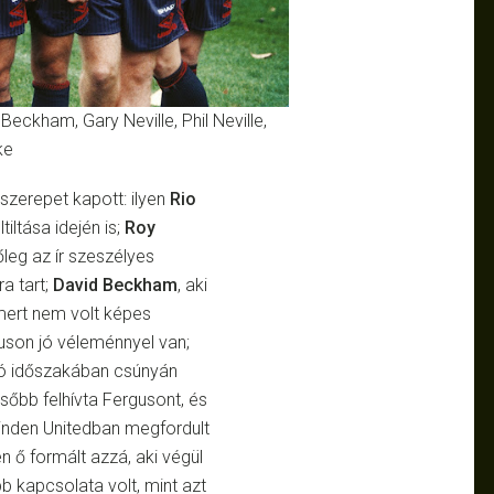
Beckham, Gary Neville, Phil Neville,
ke
zerepet kapott: ilyen
Rio
tiltása idején is;
Roy
őleg az ír szeszélyes
a tart;
David Beckham
, aki
 mert nem volt képes
uson jó véleménnyel van;
olsó időszakában csúnyán
ésőbb felhívta Fergusont, és
minden Unitedban megfordult
n ő formált azzá, aki végül
bb kapcsolata volt, mint azt