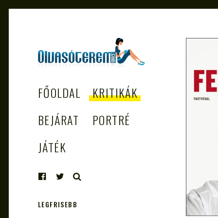
OLVASÓTEREM.COM
könyvekről könyvbarátoknak
FŐOLDAL
KRITIKÁK
– AZ EGÉSZSÉGES
OLVASÁS
BEJÁRAT
PORTRÉ
TÁMOGATÓJA
JÁTÉK
KERESÉS
LEGFRISEBB