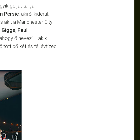
gyik gólját tartja
n Persie
, akiről kiderül,
és akit a Manchester City
n
Giggs
,
Paul
 ahogy ő nevezi – akik
öltött bő két és fél évtized