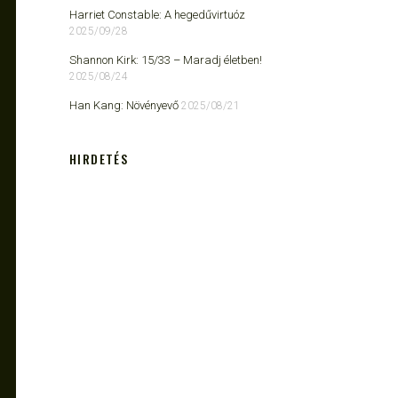
Harriet Constable: A hegedűvirtuóz
2025/09/28
Shannon Kirk: 15/33 ​– Maradj életben!
2025/08/24
Han Kang: Növényevő
2025/08/21
HIRDETÉS