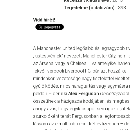
Recenzált kiadás éve :
2013
Terjedelme (oldalszám) :
398
Vidd hírét!
A Manchester United legősibb és legnagyobb riv
„kistestvérnek” nevezett Manchester City, nem i
az Arsenal vagy a Chelsea – valamelyike, hanem
fekvő liverpooli Liverpool FC, bár azt hozzá kell
mindenkori vezetősége nagy tisztelettel viselteti
gyűlölködés, nincs haragtartás vagy egymásr
például – derül ki
Alex Ferguson
Önéletrajz
ából
összeülnek a házigazda irodájában, és megbeszé
ahogy az is, hogy egyik csapat sem igazol játék
szurkolóként tehát Fergusonban a legfontosabb e
lássam az elmúlt több mint két évtizedben – d