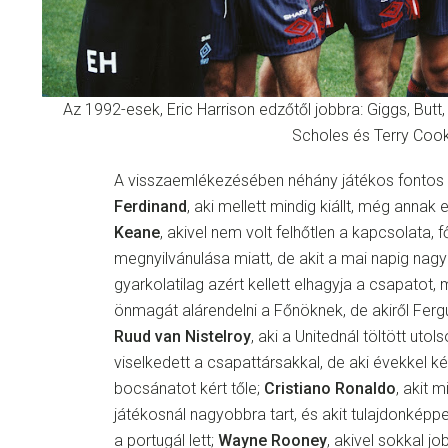
Az 1992-esek, Eric Harrison edzőtől jobbra: Giggs, Butt, 
Scholes és Terry Coo
A visszaemlékezésében néhány játékos fontos s
Ferdinand
, aki mellett mindig kiállt, még annak el
Keane
, akivel nem volt felhőtlen a kapcsolata, f
megnyilvánulása miatt, de akit a mai napig nagyr
gyarkolatilag azért kellett elhagyja a csapatot,
önmagát alárendelni a Főnöknek, de akiről Ferg
Ruud van Nistelroy
, aki a Unitednál töltött ut
viselkedett a csapattársakkal, de aki évekkel k
bocsánatot kért tőle;
Cristiano Ronaldo
, akit 
játékosnál nagyobbra tart, és akit tulajdonképpe
a portugál lett;
Wayne Rooney
, akivel sokkal jo