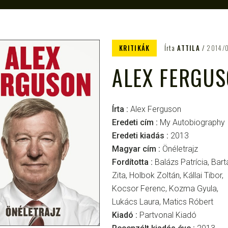
KRITIKÁK
Írta
ATTILA
2014/
ALEX FERGUS
Írta :
Alex Ferguson
Eredeti cím :
My Autobiography
Eredeti kiadás :
2013
Magyar cím :
Önéletrajz
Fordította :
Balázs Patrícia, Bart
Zita, Holbok Zoltán, Kállai Tibor,
Kocsor Ferenc, Kozma Gyula,
Lukács Laura, Matics Róbert
Kiadó :
Partvonal Kiadó