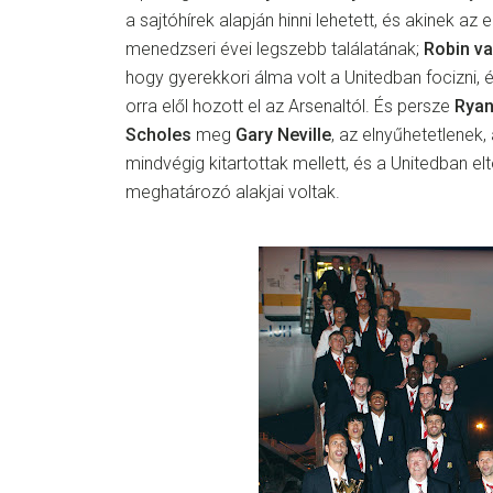
a sajtóhírek alapján hinni lehetett, és akinek az e
menedzseri évei legszebb találatának;
Robin va
hogy gyerekkori álma volt a Unitedban focizni, 
orra elől hozott el az Arsenaltól. És persze
Rya
Scholes
meg
Gary Neville
, az elnyűhetetlenek,
mindvégig kitartottak mellett, és a Unitedban elt
meghatározó alakjai voltak.