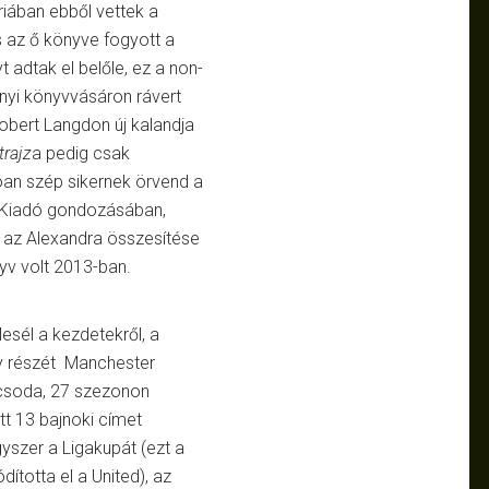
iában ebből vettek a
s az ő könyve fogyott a
 adtak el belőle, ez a non-
onyi könyvvásáron rávert
Robert Langdon új kalandja
trajz
a pedig csak
óan szép sikernek örvend a
l Kiadó gondozásában,
e az Alexandra összesítése
nyv volt 2013-ban.
esél a kezdetekről, a
gy részét Manchester
m csoda, 27 szezonon
att 13 bajnoki címet
yszer a Ligakupát (ezt a
ította el a United), az