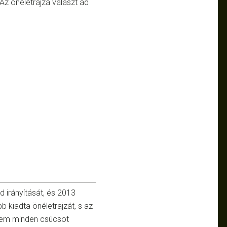
Az önéletrajza választ ad
 irányítását, és 2013
 kiadta önéletrajzát, s az
dnem minden csúcsot