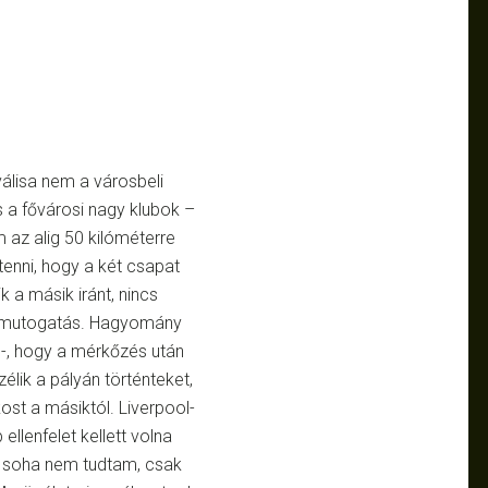
álisa nem a városbeli
s a fővárosi nagy klubok –
 az alig 50 kilóméterre
 tenni, hogy a két csapat
k a másik iránt, nincs
a mutogatás. Hagyomány
 -, hogy a mérkőzés után
lik a pályán történteket,
ost a másiktól. Liverpool-
llenfelet kellett volna
e soha nem tudtam, csak