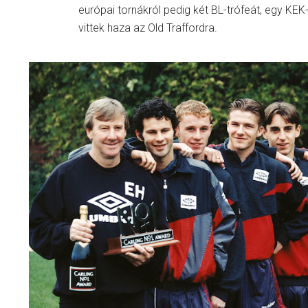
európai tornákról pedig két BL-trófeát, egy KE
vittek haza az Old Traffordra.