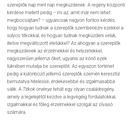
szereplők nap mint nap megküzdenek. A regény központi
kérdése mellett pedig – mi az, amit már nem lehet
megbocsájtani? – ugyancsak nagyon fontos kérdés,
hogy hogyan tudnak a szereplők szembenézni ezekkel a
súlyos titkokkal, és hogyan tudnak megküzdeni velük,
illetve megváltozott életükkel? Az ahogyan a szereplők
megküzdenek az érzelmekkel és helyzetekkel,
nagyszerűen jellemzi őket, ugyanis az írónő ezek
tükrében mutatja be szereplőit. Az egyazon történet
pedig a különböző jellemű szereplők szemén keresztül
bemutatva hitelessé, érdekesebbé és izgalmasabbá
válik. A
Titkok örvénye
tehát egy olyan családregény,
amely a legelejétől kezdve a legvégéig fordulatokkal,
izgalmakkal és főleg érzelmekkel szolgál az olvasó
számára.