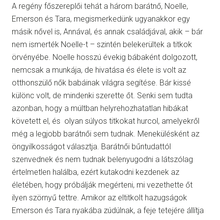
A regény főszereplői tehát a három barátnő, Noelle,
Emerson és Tara, megismerkedünk ugyanakkor egy
másik nővel is, Annával, és annak családjával, akik – bár
nem ismerték Noelle-t – szintén belekerültek a titkok
örvényébe. Noelle hosszú évekig bábaként dolgozott,
nemcsak a munkája, de hivatása és élete is volt az
otthonszülő nők babáinak világra segítése. Bár kissé
különc volt, de mindenki szerette őt. Senki sem tudta
azonban, hogy a múltban helyrehozhatatlan hibákat
követett el, és olyan súlyos titkokat hurcol, amelyekről
még a legjobb barátnői sem tudnak. Menekülésként az
öngyilkosságot választja. Barátnői bűntudattól
szenvednek és nem tudnak belenyugodni a látszólag
értelmetlen halálba, ezért kutakodni kezdenek az
életében, hogy próbálják megérteni, mi vezethette őt
ilyen szörnyű tettre. Amikor az eltitkolt hazugságok
Emerson és Tara nyakába zúdúlnak, a feje tetejére állítja