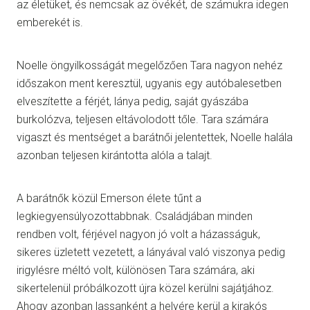
az életüket, és nemcsak az övékét, de számukra idegen
emberekét is.
Noelle öngyilkosságát megelőzően Tara nagyon nehéz
időszakon ment keresztül, ugyanis egy autóbalesetben
elveszítette a férjét, lánya pedig, saját gyászába
burkolózva, teljesen eltávolodott tőle. Tara számára
vigaszt és mentséget a barátnői jelentettek, Noelle halála
azonban teljesen kirántotta alóla a talajt.
A barátnők közül Emerson élete tűnt a
legkiegyensúlyozottabbnak. Családjában minden
rendben volt, férjével nagyon jó volt a házasságuk,
sikeres üzletett vezetett, a lányával való viszonya pedig
irigylésre méltó volt, különösen Tara számára, aki
sikertelenül próbálkozott újra közel kerülni sajátjához.
Ahogy azonban lassanként a helyére kerül a kirakós