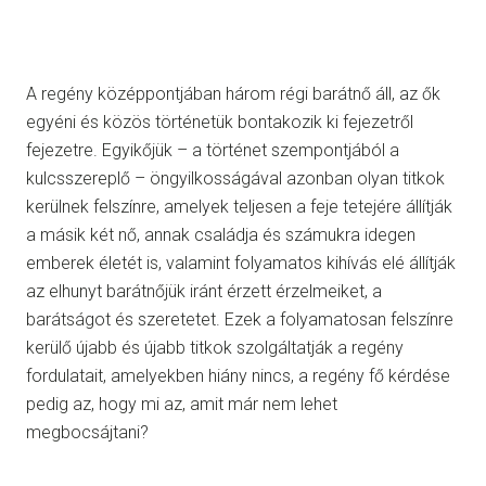
A regény középpontjában három régi barátnő áll, az ők
egyéni és közös történetük bontakozik ki fejezetről
fejezetre. Egyikőjük – a történet szempontjából a
kulcsszereplő – öngyilkosságával azonban olyan titkok
kerülnek felszínre, amelyek teljesen a feje tetejére állítják
a másik két nő, annak családja és számukra idegen
emberek életét is, valamint folyamatos kihívás elé állítják
az elhunyt barátnőjük iránt érzett érzelmeiket, a
barátságot és szeretetet. Ezek a folyamatosan felszínre
kerülő újabb és újabb titkok szolgáltatják a regény
fordulatait, amelyekben hiány nincs, a regény fő kérdése
pedig az, hogy mi az, amit már nem lehet
megbocsájtani?