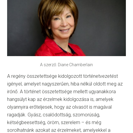
A szerző: Diane Chamberlain
A regény összetettsége kidolgozott történetvezetést
igényel, amelyet nagyszerűen, hiba nélkül oldott meg az
irónő. A történet összetettsége mellett ugyanakkora
hangsúlyt kap az érzelmek kidolgozása is, amelyek
olyannyira erőteljesek, hogy az olvasót is magával
ragadják. Gyász, csalódottság, szomorúság,
kétségbeesettség, öröm, szerelem – és még
sorolhatnánk azokat az érzelmeket, amelyekkel a