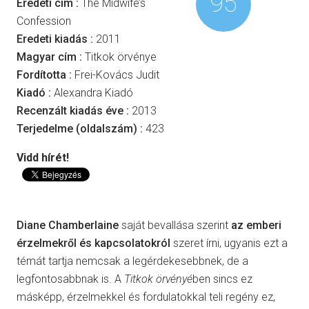
95
Eredeti cím :
The Midwife’s
Confession
Eredeti kiadás :
2011
Magyar cím :
Titkok örvénye
Fordította :
Frei-Kovács Judit
Kiadó :
Alexandra Kiadó
Recenzált kiadás éve :
2013
Terjedelme (oldalszám) :
423
Vidd hírét!
Diane Chamberlaine
saját bevallása szerint
az emberi
érzelmekről és kapcsolatokról
szeret írni, ugyanis ezt a
témát tartja nemcsak a legérdekesebbnek, de a
legfontosabbnak is. A
Titkok örvényé
ben sincs ez
másképp, érzelmekkel és fordulatokkal teli regény ez,