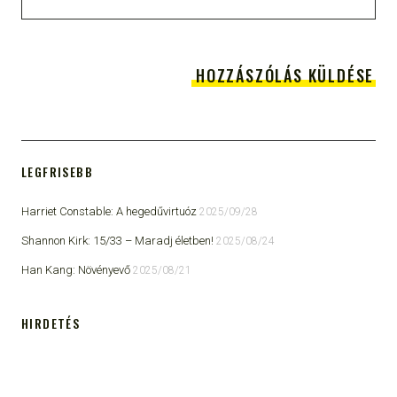
LEGFRISEBB
Harriet Constable: A hegedűvirtuóz
2025/09/28
Shannon Kirk: 15/33 ​– Maradj életben!
2025/08/24
Han Kang: Növényevő
2025/08/21
HIRDETÉS