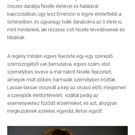
összes darabja Noelle életével és halálával
kapcsolatban, úgy lesz Emerson is egyre érintettebb a
történetben, és úgyanúgy hullik darabokra az ő élete is,
mint mindenkié, aki részese volt Noelle tévedéseinek és
hibáinak.
A regény minden egyes fejezete egy-egy szereplő
szemszögéből van bemutatva, egyes szám, első
személyben, kivéve a már halott Noelle fejezeteit,
amelyek múlt időben, harmadik személyben íródtak.
Lassan-lassan összeáll a kép az olvasó előtt, megismeri
a szereplők élettörténetét, ezáltal pedig az
eseményekhez fűződő érzelmeiket, és azt, ahogyan
megküzdenek ezekkel, egyedül, illetve együtt.