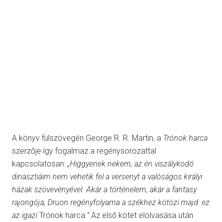
A könyv fülszövegén George R. R. Martin, a
Trónok harca
szerzője így fogalmaz a regénysorozattal
kapcsolatosan:
„Higgyenek nekem, az én viszálykodó
dinasztiáim nem vehetik fel a versenyt a valóságos királyi
házak szövevényével. Akár a történelem, akár a fantasy
rajongója, Druon regényfolyama a székhez kötözi majd: ez
az igazi
Trónok harca
.”
Az első kötet elolvasása után