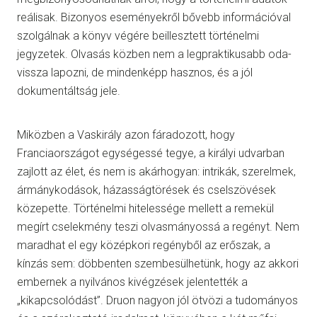
reálisak. Bizonyos eseményekről bővebb információval
szolgálnak a könyv végére beillesztett történelmi
jegyzetek. Olvasás közben nem a legpraktikusabb oda-
vissza lapozni, de mindenképp hasznos, és a jól
dokumentáltság jele.
Miközben a Vaskirály azon fáradozott, hogy
Franciaországot egységessé tegye, a királyi udvarban
zajlott az élet, és nem is akárhogyan: intrikák, szerelmek,
ármánykodások, házasságtörések és cselszövések
közepette. Történelmi hitelessége mellett a remekül
megírt cselekmény teszi olvasmányossá a regényt. Nem
maradhat el egy középkori regényből az erőszak, a
kínzás sem: döbbenten szembesülhetünk, hogy az akkori
embernek a nyilvános kivégzések jelentették a
„kikapcsolódást”. Druon nagyon jól ötvözi a tudományos