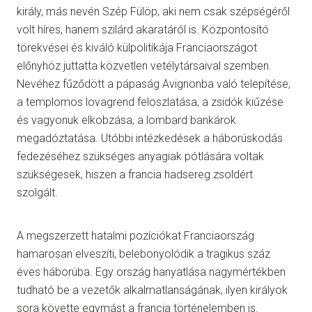
király, más nevén Szép Fülöp, aki nem csak szépségéről
volt híres, hanem szilárd akaratáról is. Központosító
törekvései és kiváló külpolitikája Franciaországot
előnyhöz juttatta közvetlen vetélytársaival szemben.
Nevéhez fűződött a pápaság Avignonba való telepítése,
a templomos lovagrend feloszlatása, a zsidók kiűzése
és vagyonuk elkobzása, a lombard bankárok
megadóztatása. Utóbbi intézkedések a háborúskodás
fedezéséhez szükséges anyagiak pótlására voltak
szükségesek, hiszen a francia hadsereg zsoldért
szolgált.
A megszerzett hatalmi pozíciókat Franciaország
hamarosan elveszíti, belebonyolódik a tragikus száz
éves háborúba. Egy ország hanyatlása nagymértékben
tudható be a vezetők alkalmatlanságának, ilyen királyok
sora követte egymást a francia történelemben is.