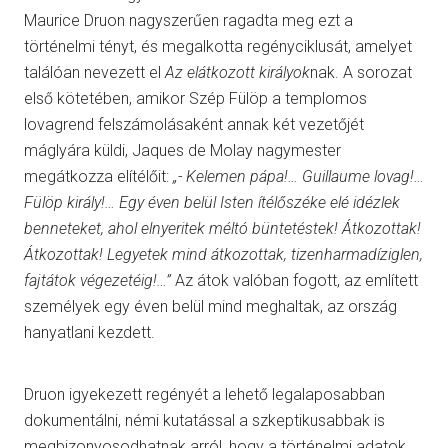
Maurice Druon nagyszerűen ragadta meg ezt a
történelmi tényt, és megalkotta regényciklusát, amelyet
találóan nevezett el
Az elátkozott királyok
nak. A sorozat
első kötetében, amikor Szép Fülöp a templomos
lovagrend felszámolásaként annak két vezetőjét
máglyára küldi, Jaques de Molay nagymester
megátkozza elítélőit:
„- Kelemen pápa!… Guillaume lovag!…
Fülöp király!… Egy éven belül Isten ítélőszéke elé idézlek
benneteket, ahol elnyeritek méltó büntetéstek! Átkozottak!
Átkozottak! Legyetek mind átkozottak, tizenharmadíziglen,
fajtátok végezetéig!…”
Az átok valóban fogott, az említett
személyek egy éven belül mind meghaltak, az ország
hanyatlani kezdett.
Druon igyekezett regényét a lehető legalaposabban
dokumentálni, némi kutatással a szkeptikusabbak is
megbizonyosodhatnak arról, hogy a történelmi adatok