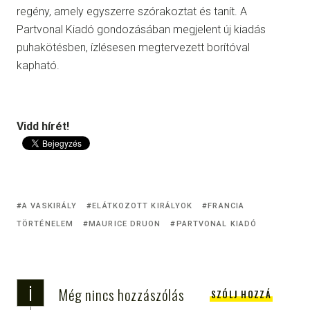
regény, amely egyszerre szórakoztat és tanít. A
Partvonal Kiadó gondozásában megjelent új kiadás
puhakötésben, ízlésesen megtervezett borítóval
kapható.
Vidd hírét!
A VASKIRÁLY
ELÁTKOZOTT KIRÁLYOK
FRANCIA
TÖRTÉNELEM
MAURICE DRUON
PARTVONAL KIADÓ
i
Még nincs hozzászólás
SZÓLJ HOZZÁ