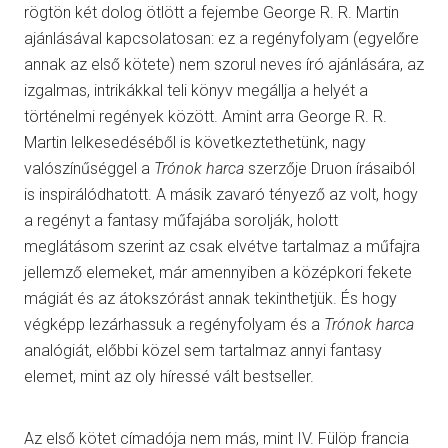
rögtön két dolog ötlött a fejembe George R. R. Martin
ajánlásával kapcsolatosan: ez a regényfolyam (egyelőre
annak az első kötete) nem szorul neves író ajánlására, az
izgalmas, intrikákkal teli könyv megállja a helyét a
történelmi regények között. Amint arra George R. R.
Martin lelkesedéséből is következtethetünk, nagy
valószínűséggel a
Trónok harca
szerzője Druon írásaiból
is inspirálódhatott. A másik zavaró tényező az volt, hogy
a regényt a fantasy műfajába sorolják, holott
meglátásom szerint az csak elvétve tartalmaz a műfajra
jellemző elemeket, már amennyiben a középkori fekete
mágiát és az átokszórást annak tekinthetjük. És hogy
végképp lezárhassuk a regényfolyam és a
Trónok harca
analógiát, előbbi közel sem tartalmaz annyi fantasy
elemet, mint az oly híressé vált bestseller.
Az első kötet címadója nem más, mint IV. Fülöp francia