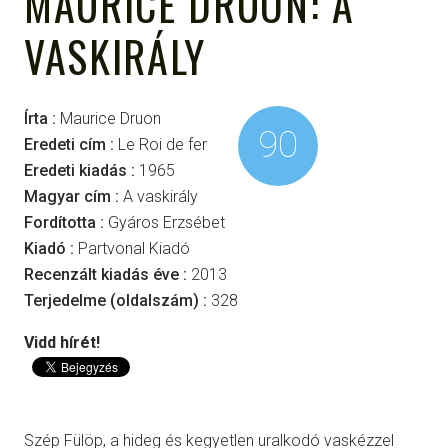
MAURICE DRUON: A
VASKIRÁLY
Írta :
Maurice Druon
90
Eredeti cím :
Le Roi de fer
Eredeti kiadás :
1965
Magyar cím :
A vaskirály
Fordította :
Gyáros Erzsébet
Kiadó :
Partvonal Kiadó
Recenzált kiadás éve :
2013
Terjedelme (oldalszám) :
328
Vidd hírét!
Szép Fülöp, a hideg és kegyetlen uralkodó vaskézzel