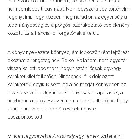
és a szórakoztató irodalmat, könyvében a két műfaj
nem semlegesíti egymást. Nem egyszerű úgy történelmi
regényt írni, hogy közben megmaradjon az egyensúly a
tudományosság és a pörgős, szórakoztató cselekmény
között. Ez a francia tollforgatónak sikerült.
A könyv nyelvezete könnyed, ám időközönként fejtörést
okozhat a rengeteg név. Be kell vallanom, nem egyszer
vissza kellett lapoznom, hogy tisztán lássak egy-egy
karakter kilétét illetően. Nincsenek jól kidolgozott
karakterek, egyikük sem lopja be magát könnyedén az
olvasó szívébe. Ugyancsak hiányosak a tájleírások, a
helybemutatások. Ez szerintem annak tudható be, hogy
az író mindvégig a pörgős cselekményre
összpontosított.
Mindent egybevetve
A vaskirály
egy remek történelmi