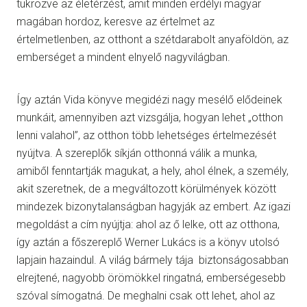
tükrözve az életérzést, amit minden erdélyi magyar
magában hordoz, keresve az értelmet az
értelmetlenben, az otthont a szétdarabolt anyaföldön, az
emberséget a mindent elnyelő nagyvilágban.
Így aztán Vida könyve megidézi nagy mesélő elődeinek
munkáit, amennyiben azt vizsgálja, hogyan lehet „otthon
lenni valahol”, az otthon több lehetséges értelmezését
nyújtva. A szereplők síkján otthonná válik a munka,
amiből fenntartják magukat, a hely, ahol élnek, a személy,
akit szeretnek, de a megváltozott körülmények között
mindezek bizonytalanságban hagyják az embert. Az igazi
megoldást a cím nyújtja: ahol az ő lelke, ott az otthona,
így aztán a főszereplő Werner Lukács is a könyv utolsó
lapjain hazaindul. A világ bármely tája biztonságosabban
elrejtené, nagyobb örömökkel ringatná, emberségesebb
szóval símogatná. De meghalni csak ott lehet, ahol az