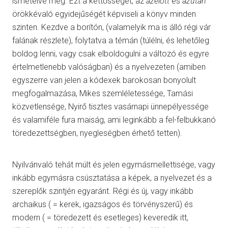
ismételve meg. Ezt a kettősséget, az
azelőtt
és
azután
örökkévaló egyidejűségét képviseli a könyv minden
szinten. Kezdve a borítón, (valamelyik ma is álló régi vár
falának részlete), folytatva a témán (túlélni, és lehetőleg
boldog lenni, vagy csak elboldogulni a változó és egyre
értelmetlenebb valóságban) és a nyelvezeten (amiben
egyszerre van jelen a kódexek barokosan bonyolult
megfogalmazása, Mikes szemléletessége, Tamási
közvetlensége, Nyirő tisztes vasárnapi ünnepélyessége
és valamiféle fura maiság, ami leginkább a fel-felbukkanó
töredezettségben, nyegleségben érhető tetten).
Nyilvánvaló tehát múlt és jelen egymásmellettisége, vagy
inkább egymásra csúsztatása a képek, a nyelvezet és a
szereplők szintjén egyaránt. Régi és új, vagy inkább
archaikus ( = kerek, igazságos és törvényszerű) és
modern ( = töredezett és esetleges) keveredik itt,