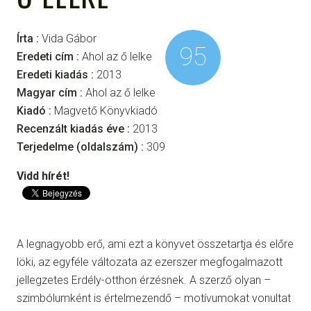
Írta :
Vida Gábor
95
Eredeti cím :
Ahol az ő lelke
Eredeti kiadás :
2013
Magyar cím :
Ahol az ő lelke
Kiadó :
Magvető Könyvkiadó
Recenzált kiadás éve :
2013
Terjedelme (oldalszám) :
309
Vidd hírét!
A legnagyobb erő, ami ezt a könyvet összetartja és előre
löki, az egyféle változata az ezerszer megfogalmazott
jellegzetes Erdély-otthon érzésnek. A szerző olyan –
szimbólumként is értelmezendő – motívumokat vonultat