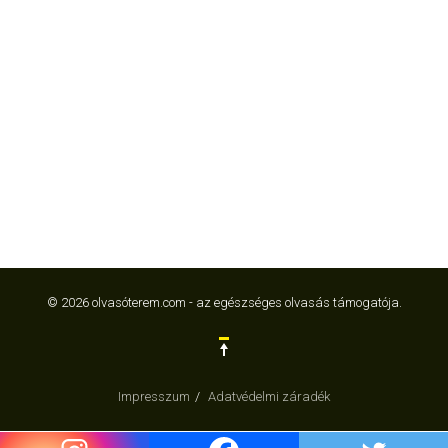
© 2026 olvasóterem.com - az egészséges olvasás támogatója.
Impresszum
Adatvédelmi záradék