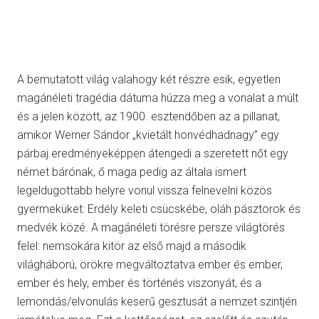
A bemutatott világ valahogy két részre esik, egyetlen
magánéleti tragédia dátuma húzza meg a vonalat a múlt
és a jelen között, az 1900. esztendőben az a pillanat,
amikor Werner Sándor „kvietált honvédhadnagy” egy
párbaj eredményeképpen átengedi a szeretett nőt egy
német bárónak, ő maga pedig az általa ismert
legeldugottabb helyre vonul vissza felnevelni közös
gyermeküket: Erdély keleti csücskébe, oláh pásztorok és
medvék közé. A magánéleti törésre persze világtörés
felel: nemsokára kitör az első majd a második
világháború, örökre megváltoztatva ember és ember,
ember és hely, ember és történés viszonyát, és a
lemondás/elvonulás keserű gesztusát a nemzet szintjén