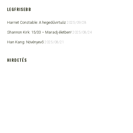
LEGFRISEBB
Harriet Constable: A hegedűvirtuóz
2025/09/28
Shannon Kirk: 15/33 ​– Maradj életben!
2025/08/24
Han Kang: Növényevő
2025/08/21
HIRDETÉS