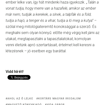
ember lelke van, így hát mindenki haza igyekszik.
„Talán a
vonat tudja, hogy merre van a hazafelé, amikor az ember
már nem; tudják a kerekek, a sínek, a talpfák és a föld;
tudja a hajó, a tenger és a vihar; tudja a ló meg a kutya”
–
szólal meg mitológiateremtő konoksággal a szerző. És
meghalni sem olyan könnyű: előtte még végig kell járni az
utakat, megtapasztalni a tapasztalatokat, komolyan
venni életünk apró szertartásait, értelmet kell keresni a
létezésnek – jó esetben egy baráttal.
Vidd hírét!
AHOL AZ Ő LELKE
KORTÁRS MAGYAR IRODALOM
MAGVETŐ KÖNYVKIADÓ
VIDA GÁBOR