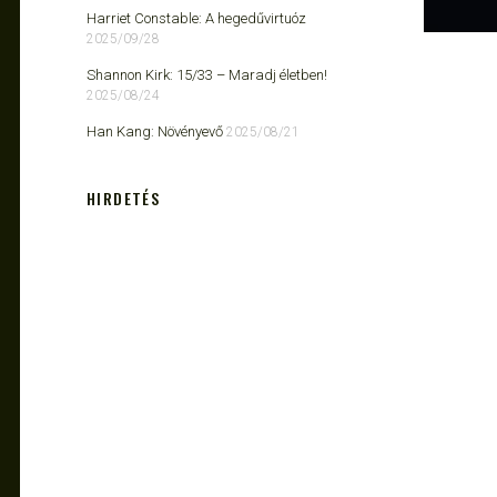
Harriet Constable: A hegedűvirtuóz
2025/09/28
Shannon Kirk: 15/33 ​– Maradj életben!
2025/08/24
Han Kang: Növényevő
2025/08/21
HIRDETÉS