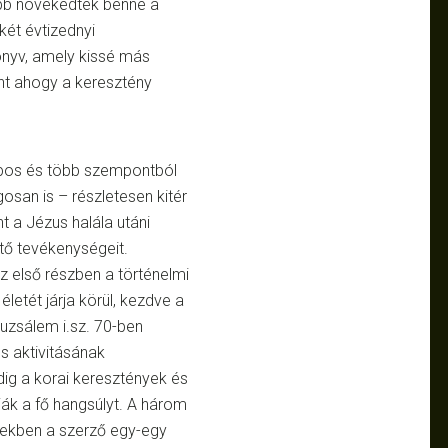
ább növekedtek benne a
két évtizednyi
önyv, amely kissé más
nt ahogy a keresztény
apos és több szempontból
osan is – részletesen kitér
 a Jézus halála utáni
ítő tevékenységeit.
z első részben a történelmi
letét járja körül, kezdve a
ruzsálem i.sz. 70-ben
s aktivitásának
dig a korai keresztények és
ják a fő hangsúlyt. A három
lyekben a szerző egy-egy