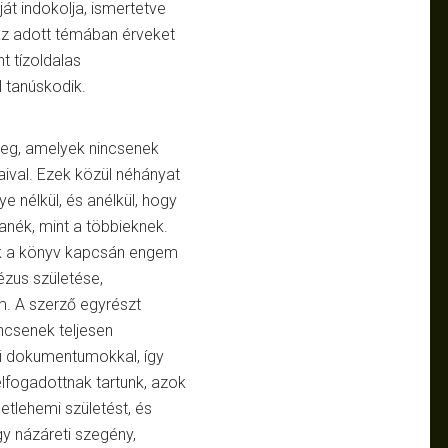
át indokolja, ismertetve
az adott témában érveket
t tízoldalas
 tanúskodik.
meg, amelyek nincsenek
ival. Ezek közül néhányat
e nélkül, és anélkül, hogy
anék, mint a többieknek.
ek a könyv kapcsán engem
ézus születése,
m. A szerző egyrészt
ncsenek teljesen
i dokumentumokkal, így
lfogadottnak tartunk, azok
betlehemi születést, és
gy názáreti szegény,