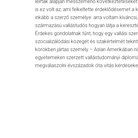
leírtak alapján messzemenő következtetéseke
is ez volt az, ami felkeltette érdeklődésemet a 
inkább a szerző személye: arra voltam kíváncs
származású vallástudós hogyan látja a kereszt
Érdekes gondolatnak tűnt, hogy egy vallási szem
szocializálódási közegét és szakértelmét teki
körökben jártas személy – Aslan Amerikában nőt
egyetemeken szerzett vallástudományi diplomá
megválaszolni évszázadok óta vitás kérdéseke