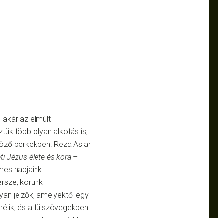
 akár az elmúlt
tük több olyan alkotás is,
öző berkekben. Reza Aslan
ti Jézus élete és kora
–
imes napjaink
ersze, korunk
an jelzők, amelyektől egy-
élik, és a fülszövegekben