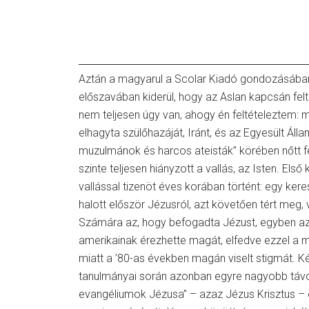
Aztán a magyarul a Scolar Kiadó gondozásába
előszavában kiderül, hogy az Aslan kapcsán felté
nem teljesen úgy van, ahogy én feltételeztem:
elhagyta szülőhazáját, Iránt, és az Egyesült Ál
muzulmánok és harcos ateisták” körében nőtt fe
szinte teljesen hiányzott a vallás, az Isten. El
vallással tizenöt éves korában történt: egy kere
halott először Jézusról, azt követően tért meg, 
Számára az, hogy befogadta Jézust, egyben azt i
amerikainak érezhette magát, elfedve ezzel 
miatt a ’80-as években magán viselt stigmát. K
tanulmányai során azonban egyre nagyobb távol
evangéliumok Jézusa” – azaz Jézus Krisztus – é