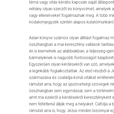
téma vagy vitás kérdés kapcsán saját álláspontj
néhány olyan szerzőt és könyvcímet, amelyek 
vagy ellenérveket fogalmaznak meg. A több min
irodalomjegyzék szintén alapos kutatómunkáról
Aslan könyve számos olyan állítást fogalmaz 
összhangban a mai keresztény vallások tanítása
én is kiemelnék az alábbiakban, a teljesség igény
bármelyiknek is nagyobb fontosságot tulajdonít
Egyszerűen olyan kérdésekről van szó, amely
a leginkább foglalkoztattak. Az első részből a J
származása és családja körüli vitákat említené
rámutat arra, hogy az újszövetségi szövegek ni
összhangban sem egymással, sem a történelm
amit ma ezekről a kérdésekről keresztényként e
nem feltétlenül állják meg a helyüket. Cáfolja a 
rámutat arra is, hogy Jézus minden bizonnyal e