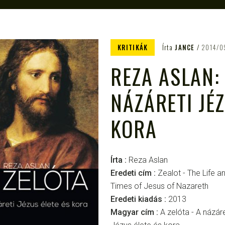
KRITIKÁK
Írta
JANCE
2014/0
REZA ASLAN:
NÁZÁRETI JÉZ
KORA
Írta :
Reza Aslan
Eredeti cím :
Zealot - The Life a
Times of Jesus of Nazareth
Eredeti kiadás :
2013
Magyar cím :
A zelóta - A názáre