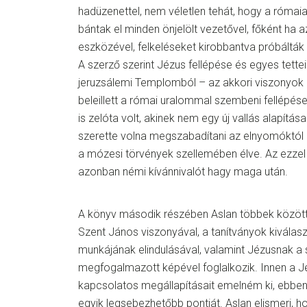
hadüzenettel, nem véletlen tehát, hogy a római
bántak el minden önjelölt vezetővel, főként ha 
eszközével, felkeléseket kirobbantva próbálták 
A szerző szerint Jézus fellépése és egyes tettei
jeruzsálemi Templomból – az akkori viszonyok 
beleillett a római uralommal szembeni fellépé
is zelóta volt, akinek nem egy új vallás alapítása
szerette volna megszabadítani az elnyomóktól é
a mózesi törvények szellemében élve. Az ezzel
azonban némi kívánnivalót hagy maga után.
A könyv második részében Aslan többek között
Szent János viszonyával, a tanítványok kiválasz
munkájának elindulásával, valamint Jézusnak a 
megfogalmazott képével foglalkozik. Innen a Jé
kapcsolatos megállapításait emelném ki, ebbe
egyik legsebezhetőbb pontját. Aslan elismeri, h