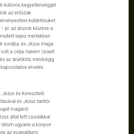
ak különös kegyetlenséggel
azok az erőszak
érvényesíteni küldetésüket.
 – pl. az árusok kiűzése a
mellett teljes mértékben
sek sorába, és Jézus maga
 volt a célja, hanem Izraelt
s az árulóktól, mindvégig
 kapcsolatos érvelés
 Jézus és Keresztelő
tásával és Jézus tanítói
saját magáról
zus által tett csodákkal
n látom ugyanis a könyve
ogy az evangéliumi