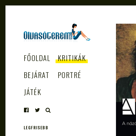
OLVASÓTEREM.COM
könyvekről könyvbarátoknak
FŐOLDAL
KRITIKÁK
– AZ EGÉSZSÉGES
OLVASÁS
BEJÁRAT
PORTRÉ
TÁMOGATÓJA
JÁTÉK
KERESÉS
LEGFRISEBB