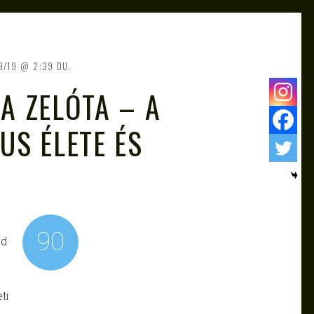
9/19
2:39 DU.
 A ZELÓTA – A
US ÉLETE ÉS
90
nd
ti