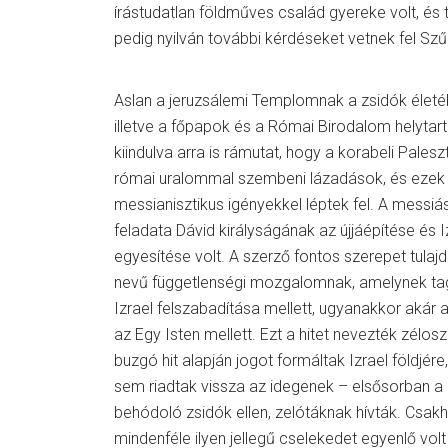
írástudatlan földműves család gyereke volt, és t
pedig nyilván további kérdéseket vetnek fel Szűz
Aslan a jeruzsálemi Templomnak a zsidók életéb
illetve a főpapok és a Római Birodalom helytart
kiindulva arra is rámutat, hogy a korabeli Pales
római uralommal szembeni lázadások, és ezek
messianisztikus igényekkel léptek fel. A messiá
feladata Dávid királyságának az újjáépítése és 
egyesítése volt. A szerző fontos szerepet tulajdo
nevű függetlenségi mozgalomnak, amelynek tag
Izrael felszabadítása mellett, ugyanakkor akár a h
az Egy Isten mellett. Ezt a hitet nevezték zélos
buzgó hit alapján jogot formáltak Izrael földjére
sem riadtak vissza az idegenek – elsősorban 
behódoló zsidók ellen, zelótáknak hívták. Csa
mindenféle ilyen jellegű cselekedet egyenlő volt