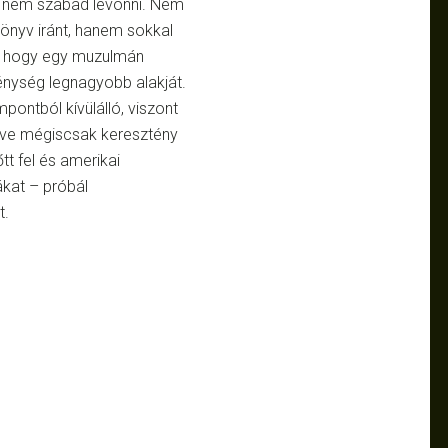
t nem szabad levonni. Nem
könyv iránt, hanem sokkal
i, hogy egy muzulmán
énység legnagyobb alakját.
pontból kívülálló, viszont
ntve mégiscsak keresztény
t fel és amerikai
kat – próbál
t.