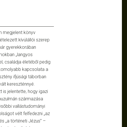
n megjelent könyv
telezett kívülállói szerep
 már gyerekkorában
lamokban „langyos
l, családja életéből pedig
ső komolyabb kapcsolata a
sztény ifjúsági táborban
vált kereszténnyé.
s jelentette, hogy igazi
a muzulmán származása
ésőbbi vallástudományi
ságot vélt felfedezni „az
s „a történeti Jézus” –