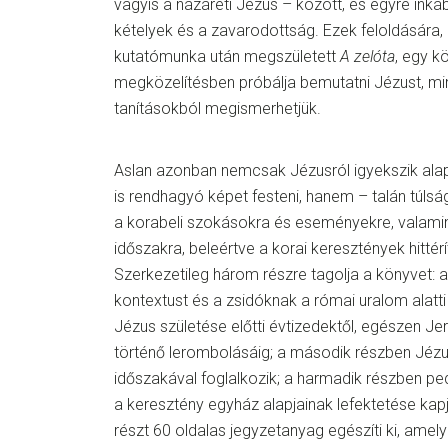
vagyis a názáreti Jézus – között, és egyre ink
kételyek és a zavarodottság. Ezek feloldására, 
kutatómunka után megszületett
A zelóta
, egy k
megközelítésben próbálja bemutatni Jézust, mi
tanításokból megismerhetjük.
Aslan azonban nemcsak Jézusról igyekszik al
is rendhagyó képet festeni, hanem – talán túlság
a korabeli szokásokra és eseményekre, valamint
időszakra, beleértve a korai keresztények hittér
Szerkezetileg három részre tagolja a könyvet: a
kontextust és a zsidóknak a római uralom alatti é
Jézus születése előtti évtizedektől, egészen Je
történő lerombolásáig; a második részben Jézu
időszakával foglalkozik; a harmadik részben pe
a keresztény egyház alapjainak lefektetése kap
részt 60 oldalas jegyzetanyag egészíti ki, ame