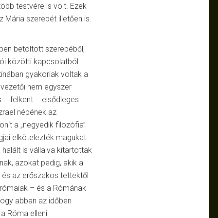
öbb testvére is volt. Ezek
 Mária szerepét illetően is.
en betöltött szerepéből,
ói közötti kapcsolatból
ztinában gyakoriak voltak a
 vezetői nem egyszer
s – felkent – elsődleges
Izrael népének az
nít a „negyedik filozófia”
jai elkötelezték magukat
alált is vállalva kitartottak
znak, azokat pedig, akik a
, és az erőszakos tettektől
a rómaiak – és a Rómának
khogy abban az időben
 a Róma elleni