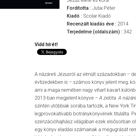
Jézus élete és kora
Fordította :
Jutai Péter
Kiadó :
Scolar Kiadó
Recenzált kiadás éve :
2014
Terjedelme (oldalszám) :
342
Vidd hírét!
A názáreti Jézusról az elmúlt századokban – de
évtizedekben is – számos könyv jelent meg, köz
ami a maga nemében nagy vihart kavart különb
2013-ban megjelent könyve –
A zelóta. A názáre
szintén utóbbiak sorába tartozik, a New York T
legprovokatívabb botránykönyvének titulálta. P
szenzációhajhász világában ezek elsősorban oly
egy könyv eladási számainak a megugrását rem