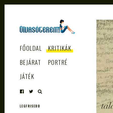
OLVASÓTEREM.COM
könyvekről könyvbarátoknak
FŐOLDAL
KRITIKÁK
– AZ EGÉSZSÉGES
OLVASÁS
BEJÁRAT
PORTRÉ
TÁMOGATÓJA
JÁTÉK
KERESÉS
LEGFRISEBB