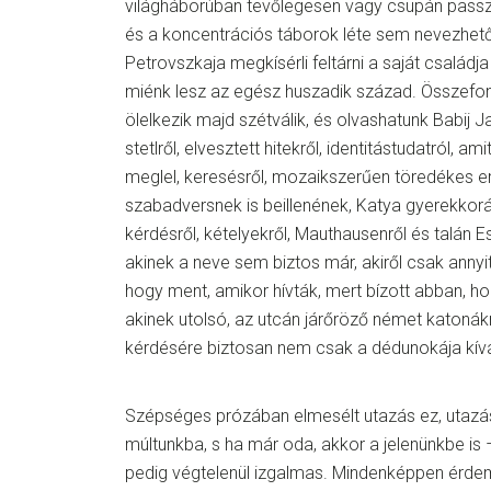
világháborúban tevőlegesen vagy csupán passzí
és a koncentrációs táborok léte sem nevezhe
Petrovszkaja megkísérli feltárni a saját családja 
miénk lesz az egész huszadik század. Összefon
ölelkezik majd szétválik, és olvashatunk Babij Jar
stetlről, elvesztett hitekről, identitástudatról, 
meglel, keresésről, mozaikszerűen töredékes e
szabadversnek is beillenének, Katya gyerekkorár
kérdésről, kételyekről, Mauthausenről és talán Eszt
akinek a neve sem biztos már, akiről csak anny
hogy ment, amikor hívták, mert bízott abban, 
akinek utolsó, az utcán járőröző német katonákna
kérdésére biztosan nem csak a dédunokája kívá
Szépséges prózában elmesélt utazás ez, utaz
múltunkba, s ha már oda, akkor a jelenünkbe is –
pedig végtelenül izgalmas. Mindenképpen érde