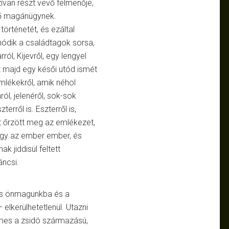
van részt vevő felmenője,
tő magánügynek.
történetét, és ezáltal
ódik a családtagok sorsa,
ról, Kijevről, egy lengyel
amit majd egy késői utód ismét
mlékekről, amik néhol
ól, jelenéről, sok-sok
erről is. Eszterről is,
it őrzött meg az emlékezet,
hogy az ember ember, és
k jiddisül feltett
ncsi.
ás önmagunkba és a
 elkerülhetetlenül. Utazni
mes a zsidó származású,