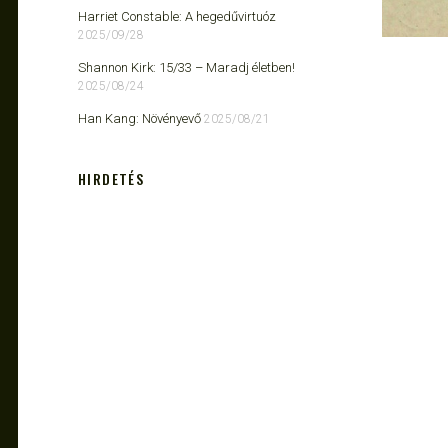
Harriet Constable: A hegedűvirtuóz
2025/09/28
Shannon Kirk: 15/33 ​– Maradj életben!
2025/08/24
Han Kang: Növényevő
2025/08/21
HIRDETÉS