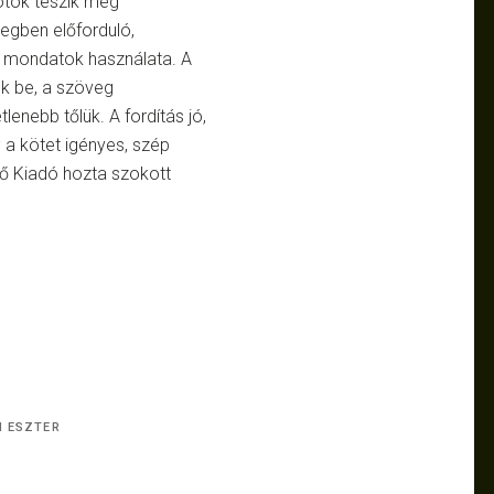
otók teszik még
egben előforduló,
és mondatok használata. A
ek be, a szöveg
nebb tőlük. A fordítás jó,
 a kötet igényes, szép
ő Kiadó hozta szokott
N ESZTER