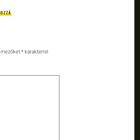
HOZZÁ
ő mezőket
*
karakterrel