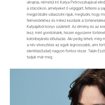
ukrajnai, németül író Katya Petrovszkajával eli
a stációkon, amelyeket ő végigjárt, feltenni a sa
megpróbálni válaszolni rájuk, megtudni, hogy m
felmenőinkhez és mihez kezdünk a történetükke
Katyájéból könyv született. Az élmény és az 
lesz, mint gondolnánk, hiszen egyszerre történel
különbejáratú időutazás. Aki pedig teheti, még 
a név elvesztése az egyik legrosszabb, ami tört
identitás(tudat) nagyon fontos része. Talán Esz
tudjuk már meg.