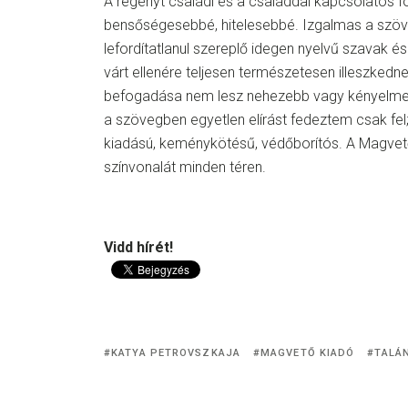
A regényt családi és a családdal kapcsolatos f
bensőségesebbé, hitelesebbé. Izgalmas a szöv
lefordítatlanul szereplő idegen nyelvű szavak 
várt ellenére teljesen természetesen illeszkedn
befogadása nem lesz nehezebb vagy kényelmetle
a szövegben egyetlen elírást fedeztem csak fel;
kiadású, keménykötésű, védőborítós. A Magvet
színvonalát minden téren.
Vidd hírét!
KATYA PETROVSZKAJA
MAGVETŐ KIADÓ
TALÁ