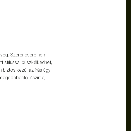
öveg. Szerencsére nem.
tt stílussal büszkélkedhet,
 biztos kezű, az írás úgy
 megdöbbentő, őszinte,