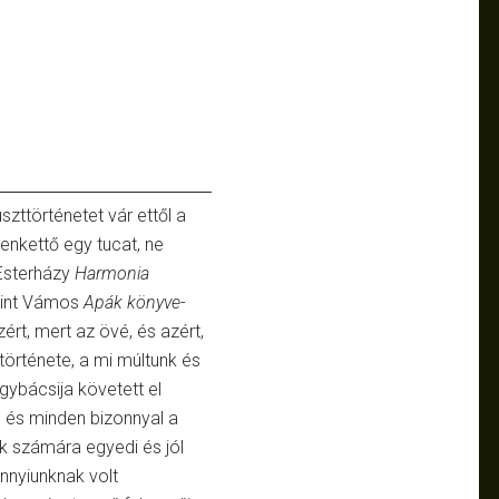
ttörténetet vár ettől a
zenkettő egy tucat, ne
 Esterházy
Harmonia
 mint Vámos
Apák könyve
-
rt, mert az övé, és azért,
 története, a mi múltunk és
ybácsija követett el
 és minden bizonnyal a
k számára egyedi és jól
nnyiunknak volt