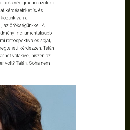
ndulni és végigmenni azokon
ját kérdéseinket is, és
i közünk van a
l, az örökségünkkel. A
eredmény monumentálisabb
mi retrospektíva és saját,
megteheti, kérdezzen. Talán
énhet valakivel, hiszen az
ter volt? Talán. Soha nem