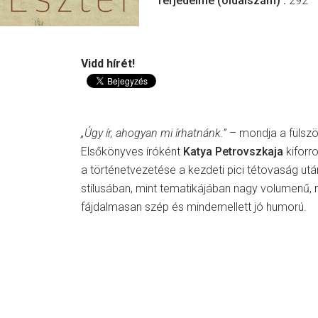
Terjedelme (oldalszám) :
292
Vidd hírét!
„Úgy ír, ahogyan mi írhatnánk.”
– mondja a fülsz
Elsőkönyves íróként
Katya Petrovszkaja
kiforro
a történetvezetése a kezdeti pici tétovaság után
stílusában, mint tematikájában nagy volumenű,
fájdalmasan szép és mindemellett jó humorú.