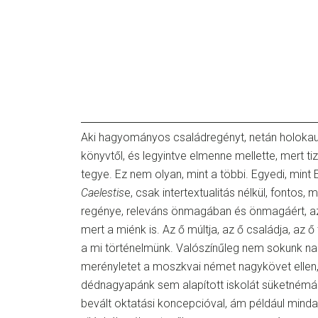
Aki hagyományos családregényt, netán holokausz
könyvtől, és legyintve elmenne mellette, mert ti
tegye. Ez nem olyan, mint a többi. Egyedi, mint
Caelestis
e, csak intertextualitás nélkül, fontos,
regénye, releváns önmagában és önmagáért, azé
mert a miénk is. Az ő múltja, az ő családja, az ő
a mi történelmünk. Valószínűleg nem sokunk nag
merényletet a moszkvai német nagykövet ellen,
dédnagyapánk sem alapított iskolát süketnémá
bevált oktatási koncepcióval, ám például minda