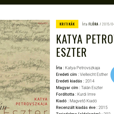
KRITIKÁK
Írta
FLÓRA
2015/0
KATYA PETRO
ESZTER
Írta :
Katya Petrovszkaja
Eredeti cím :
Vielleicht Esther
Eredeti kiadás :
2014
Magyar cím :
Talán Eszter
Fordította :
Kurdi Imre
Kiadó :
Magvető Kiadó
Recenzált kiadás éve :
2015