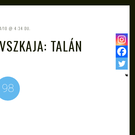
4/10
4:34 DU.
VSZKAJA: TALÁN
98