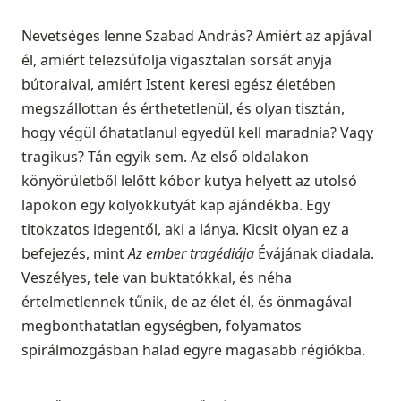
Nevetséges lenne Szabad András? Amiért az apjával
él, amiért telezsúfolja vigasztalan sorsát anyja
bútoraival, amiért Istent keresi egész életében
megszállottan és érthetetlenül, és olyan tisztán,
hogy végül óhatatlanul egyedül kell maradnia? Vagy
tragikus? Tán egyik sem. Az első oldalakon
könyörületből lelőtt kóbor kutya helyett az utolsó
lapokon egy kölyökkutyát kap ajándékba. Egy
titokzatos idegentől, aki a lánya. Kicsit olyan ez a
befejezés, mint
Az ember tragédiája
Évájának diadala.
Veszélyes, tele van buktatókkal, és néha
értelmetlennek tűnik, de az élet él, és önmagával
megbonthatatlan egységben, folyamatos
spirálmozgásban halad egyre magasabb régiókba.