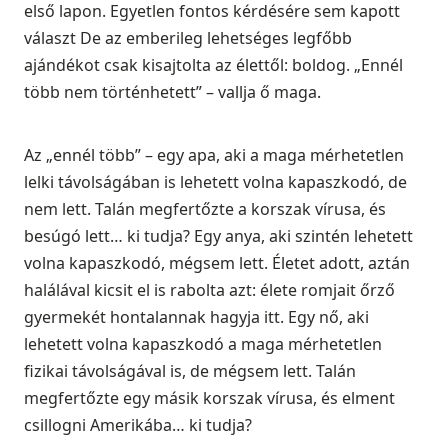
első lapon. Egyetlen fontos kérdésére sem kapott
választ De az emberileg lehetséges legfőbb
ajándékot csak kisajtolta az élettől: boldog. „Ennél
több nem történhetett” – vallja ő maga.
Az „ennél több” – egy apa, aki a maga mérhetetlen
lelki távolságában is lehetett volna kapaszkodó, de
nem lett. Talán megfertőzte a korszak vírusa, és
besúgó lett… ki tudja? Egy anya, aki szintén lehetett
volna kapaszkodó, mégsem lett. Életet adott, aztán
halálával kicsit el is rabolta azt: élete romjait őrző
gyermekét hontalannak hagyja itt. Egy nő, aki
lehetett volna kapaszkodó a maga mérhetetlen
fizikai távolságával is, de mégsem lett. Talán
megfertőzte egy másik korszak vírusa, és elment
csillogni Amerikába… ki tudja?