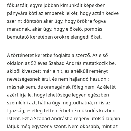
fókuszált, egyre jobban kimunkált képekben
pányvára köti az emberek lelkét, hogy aztán kedve
szerint döntsön akár úgy, hogy örökre fogva
maradnak, akár úgy, hogy előkelő, pompás
bemutató keretében örökre elengedi őket.
A történetet keretbe foglalta a szerző. Az első
oldalon az 52 éves Szabad András mutatkozik be,
akiből kiveszett már a hit, az anélküli reményt
nevetségesnek érzi, és nem hajlandó hazudni:
másnak sem, de önmagának főleg nem. Az életét
azért írja le, hogy lehetősége legyen egészben
szemlélni azt, hátha úgy megtudhatná, mi is az
Igazság, esetleg tetten érhetné működés közben
Istent. Ezt a Szabad Andrást a regény utolsó lapjain
látjuk még egyszer viszont. Nem okosabb, mint az