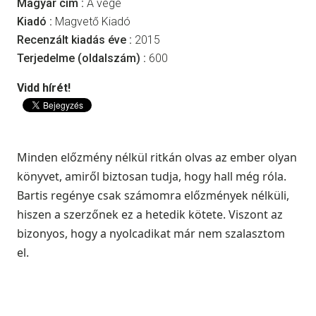
Magyar cím :
A vége
Kiadó :
Magvető Kiadó
Recenzált kiadás éve :
2015
Terjedelme (oldalszám) :
600
Vidd hírét!
Minden előzmény nélkül ritkán olvas az ember olyan
könyvet, amiről biztosan tudja, hogy hall még róla.
Bartis regénye csak számomra előzmények nélküli,
hiszen a szerzőnek ez a hetedik kötete. Viszont az
bizonyos, hogy a nyolcadikat már nem szalasztom
el.