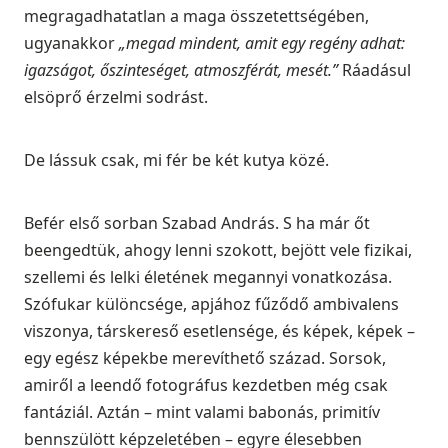
megragadhatatlan a maga összetettségében,
ugyanakkor
„megad mindent, amit egy regény adhat:
igazságot, őszinteséget, atmoszférát, mesét.”
Ráadásul
elsöprő érzelmi sodrást.
De lássuk csak, mi fér be két kutya közé.
Befér első sorban Szabad András. S ha már őt
beengedtük, ahogy lenni szokott, bejött vele fizikai,
szellemi és lelki életének megannyi vonatkozása.
Szófukar különcsége, apjához fűződő ambivalens
viszonya, társkereső esetlensége, és képek, képek –
egy egész képekbe merevíthető század. Sorsok,
amiről a leendő fotográfus kezdetben még csak
fantáziál. Aztán – mint valami babonás, primitív
bennszülött képzeletében – egyre élesebben