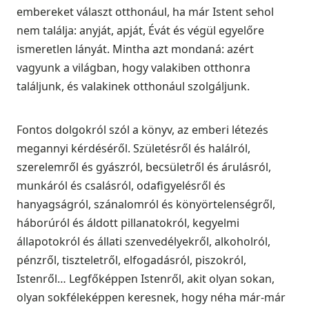
embereket választ otthonául, ha már Istent sehol
nem találja: anyját, apját, Évát és végül egyelőre
ismeretlen lányát. Mintha azt mondaná: azért
vagyunk a világban, hogy valakiben otthonra
találjunk, és valakinek otthonául szolgáljunk.
Fontos dolgokról szól a könyv, az emberi létezés
megannyi kérdéséről. Születésről és halálról,
szerelemről és gyászról, becsületről és árulásról,
munkáról és csalásról, odafigyelésről és
hanyagságról, szánalomról és könyörtelenségről,
háborúról és áldott pillanatokról, kegyelmi
állapotokról és állati szenvedélyekről, alkoholról,
pénzről, tiszteletről, elfogadásról, piszokról,
Istenről… Legfőképpen Istenről, akit olyan sokan,
olyan sokféleképpen keresnek, hogy néha már-már