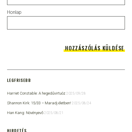
Honlap
LEGFRISEBB
Harriet Constable: A hegedűvirtuóz
2025/09/28
Shannon Kirk: 15/33 ​– Maradj életben!
2025/08/24
Han Kang: Növényevő
2025/08/21
HIRDETÉS