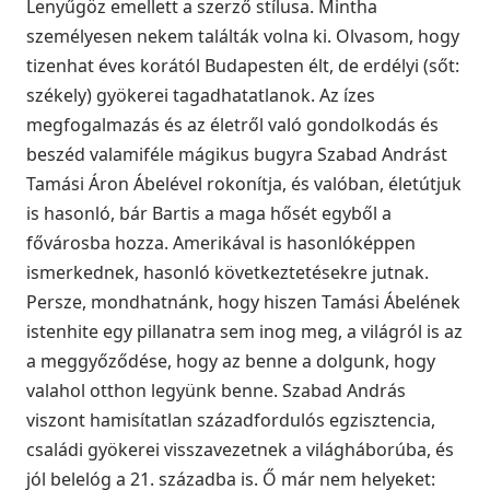
Lenyűgöz emellett a szerző stílusa. Mintha
személyesen nekem találták volna ki. Olvasom, hogy
tizenhat éves korától Budapesten élt, de erdélyi (sőt:
székely) gyökerei tagadhatatlanok. Az ízes
megfogalmazás és az életről való gondolkodás és
beszéd valamiféle mágikus bugyra Szabad Andrást
Tamási Áron Ábelével rokonítja, és valóban, életútjuk
is hasonló, bár Bartis a maga hősét egyből a
fővárosba hozza. Amerikával is hasonlóképpen
ismerkednek, hasonló következtetésekre jutnak.
Persze, mondhatnánk, hogy hiszen Tamási Ábelének
istenhite egy pillanatra sem inog meg, a világról is az
a meggyőződése, hogy az benne a dolgunk, hogy
valahol otthon legyünk benne. Szabad András
viszont hamisítatlan századfordulós egzisztencia,
családi gyökerei visszavezetnek a világháborúba, és
jól belelóg a 21. századba is. Ő már nem helyeket: