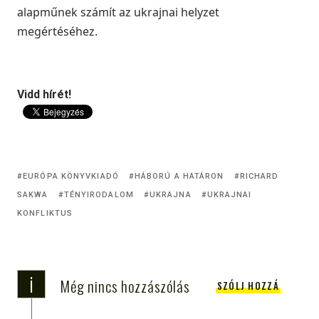
alapműnek számít az ukrajnai helyzet
megértéséhez.
Vidd hírét!
EURÓPA KÖNYVKIADÓ
HÁBORÚ A HATÁRON
RICHARD
SAKWA
TÉNYIRODALOM
UKRAJNA
UKRAJNAI
KONFLIKTUS
i
Még nincs hozzászólás
SZÓLJ HOZZÁ