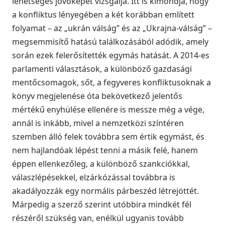
lehetséges jövőképét vizsgálja. Itt is kimondja, hogy
a konfliktus lényegében a két korábban említett
folyamat – az „ukrán válság” és az „Ukrajna-válság” –
megsemmisítő hatású találkozásából adódik, amely
során ezek felerősítették egymás hatását. A 2014-es
parlamenti választások, a különböző gazdasági
mentőcsomagok, sőt, a fegyveres konfliktusoknak a
könyv megjelenése óta bekövetkező jelentős
mértékű enyhülése ellenére is messze még a vége,
annál is inkább, mivel a nemzetközi színtéren
szemben álló felek továbbra sem értik egymást, és
nem hajlandóak lépést tenni a másik felé, hanem
éppen ellenkezőleg, a különböző szankciókkal,
válaszlépésekkel, elzárkózással továbbra is
akadályozzák egy normális párbeszéd létrejöttét.
Márpedig a szerző szerint utóbbira mindkét fél
részéről szükség van, enélkül ugyanis tovább