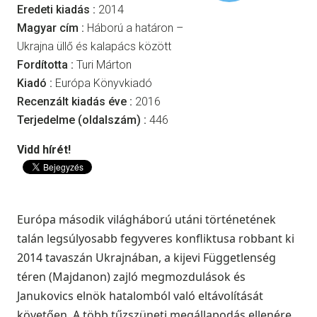
Eredeti kiadás :
2014
Magyar cím :
Háború a határon –
Ukrajna üllő és kalapács között
Fordította :
Turi Márton
Kiadó :
Európa Könyvkiadó
Recenzált kiadás éve :
2016
Terjedelme (oldalszám) :
446
Vidd hírét!
Európa második világháború utáni történetének
talán legsúlyosabb fegyveres konfliktusa robbant ki
2014 tavaszán Ukrajnában, a kijevi Függetlenség
téren (Majdanon) zajló megmozdulások és
Janukovics elnök hatalomból való eltávolítását
követően. A több tűzszüneti megállapodás ellenére