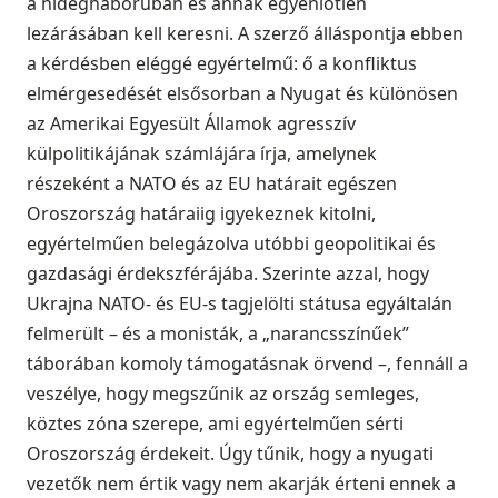
a hidegháborúban és annak egyenlőtlen
lezárásában kell keresni. A szerző álláspontja ebben
a kérdésben eléggé egyértelmű: ő a konfliktus
elmérgesedését elsősorban a Nyugat és különösen
az Amerikai Egyesült Államok agresszív
külpolitikájának számlájára írja, amelynek
részeként a NATO és az EU határait egészen
Oroszország határaiig igyekeznek kitolni,
egyértelműen belegázolva utóbbi geopolitikai és
gazdasági érdekszférájába. Szerinte azzal, hogy
Ukrajna NATO- és EU-s tagjelölti státusa egyáltalán
felmerült – és a monisták, a „narancsszínűek”
táborában komoly támogatásnak örvend –, fennáll a
veszélye, hogy megszűnik az ország semleges,
köztes zóna szerepe, ami egyértelműen sérti
Oroszország érdekeit. Úgy tűnik, hogy a nyugati
vezetők nem értik vagy nem akarják érteni ennek a