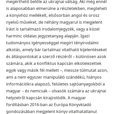
megérthető belőle az ukrajnai válság. Aki még ennél
is alaposabban elmerülne a részletekben, megteheti
a könyvhöz mellékelt, elsősorban angol és orosz
nyelvű műveket, de néhány magyarul is megjelent
írást is tartalmazó irodalomjegyzék, vagy a közel
harminc oldalas jegyzetanyag alapján. Igazi
tudományos igényességgel megírt tényirodalmi
alkotás, amely bár tartalmaz vitatható kijelentéseket
és álláspontokat a szerző részéről – különösen azok
számára, akik a konfliktus kapcsán elkötelezettek
egyik vagy másik fél mellett –, messze túlmutat azon,
ami a nem egyszer manipuláló szándékú, hiányos
információkra alapozó, felületes sajtóanyagokból a
magyar – és nemcsak – olvasók számára az ukrajnai
helyzetről kapcsán kirajzolódik. A magyar
fordításban 2016-ban az Európa Könyvkiadó
gondozásában megjelent könyv vitathatatlanul