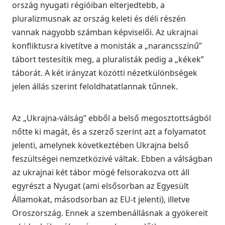
ország nyugati régióiban elterjedtebb, a
pluralizmusnak az ország keleti és déli részén
vannak nagyobb számban képviselői. Az ukrajnai
konfliktusra kivetítve a monisták a „narancsszínű”
tábort testesítik meg, a pluralisták pedig a „kékek”
táborát. A két irányzat közötti nézetkülönbségek
jelen állás szerint feloldhatatlannak tűnnek.
Az „Ukrajna-válság” ebből a belső megosztottságból
nőtte ki magát, és a szerző szerint azt a folyamatot
jelenti, amelynek következtében Ukrajna belső
feszültségei nemzetközivé váltak. Ebben a válságban
az ukrajnai két tábor mögé felsorakozva ott áll
egyrészt a Nyugat (ami elsősorban az Egyesült
Államokat, másodsorban az EU-t jelenti), illetve
Oroszország. Ennek a szembenállásnak a gyökereit