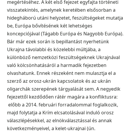
megértéséhez. A két első fejezet egyfajta történeti
visszatekintés, amelynek keretében elsősorban a
hidegháború utáni helyzetet, feszültségeket mutatja
be, Európa bővítésének két lehetséges
koncepciójával (Tágabb Európa és Nagyobb Európa).
Bár már ezek során is bepillantást nyerhetünk
Ukrajna távolabbi és közelebbi múltjába, a
különböző nemzetközi feszültségeknek Ukrajnával
való kölcsönhatásáról a harmadik fejezetben
olvashatunk. Ennek részeként nem mulasztja el a
szerző az orosz-ukrán kapcsolatok és az ukrán
oligarchák szerepének tárgyalását sem. A negyedik
fejezettől kezdődően rátér magára a konfliktusra:
előbb a 2014. februári forradalommal foglalkozik,
majd folytatja a Krím elcsatolásával induló orosz
válaszlépésekkel, az elnökválasztással és annak
következményeivel, a kelet-ukrajnai (ún.