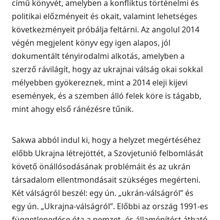
című könyvét, amelyben a konfliktus történelmi és
politikai előzményeit és okait, valamint lehetséges
következményeit próbálja feltárni. Az angolul 2014
végén megjelent könyv egy igen alapos, jól
dokumentált tényirodalmi alkotás, amelyben a
szerző rávilágít, hogy az ukrajnai válság okai sokkal
mélyebben gyökereznek, mint a 2014 eleji kijevi
események, és a szemben álló felek köre is tágabb,
mint ahogy első ránézésre tűnik.
Sakwa abból indul ki, hogy a helyzet megértéséhez
előbb Ukrajna létrejöttét, a Szovjetunió felbomlását
követő önállósodásának problémáit és az ukrán
társadalom ellentmondásait szükséges megérteni.
Két válságról beszél: egy ún. „ukrán-válságról” és
egy ún. „Ukrajna-válságról”. Előbbi az ország 1991-es
függetlenedése óta a nemzet- és államépítést átható