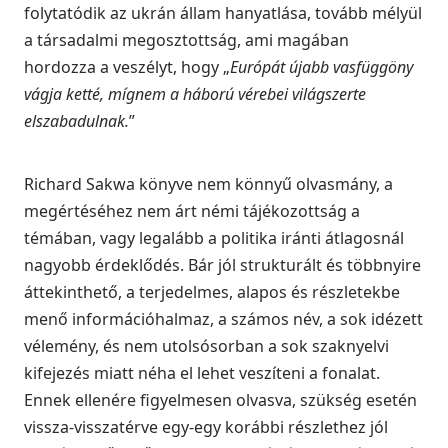
folytatódik az ukrán állam hanyatlása, tovább mélyül
a társadalmi megosztottság, ami magában
hordozza a veszélyt, hogy „
Európát újabb vasfüggöny
vágja ketté, mígnem a háború vérebei világszerte
elszabadulnak.
”
Richard Sakwa könyve nem könnyű olvasmány, a
megértéséhez nem árt némi tájékozottság a
témában, vagy legalább a politika iránti átlagosnál
nagyobb érdeklődés. Bár jól strukturált és többnyire
áttekinthető, a terjedelmes, alapos és részletekbe
menő információhalmaz, a számos név, a sok idézett
vélemény, és nem utolsósorban a sok szaknyelvi
kifejezés miatt néha el lehet veszíteni a fonalat.
Ennek ellenére figyelmesen olvasva, szükség esetén
vissza-visszatérve egy-egy korábbi részlethez jól