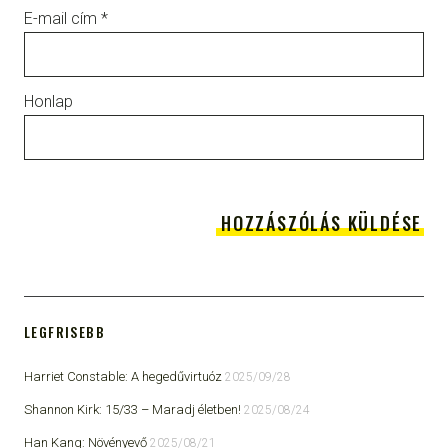
E-mail cím
*
Honlap
LEGFRISEBB
Harriet Constable: A hegedűvirtuóz
2025/09/28
Shannon Kirk: 15/33 ​– Maradj életben!
2025/08/24
Han Kang: Növényevő
2025/08/21