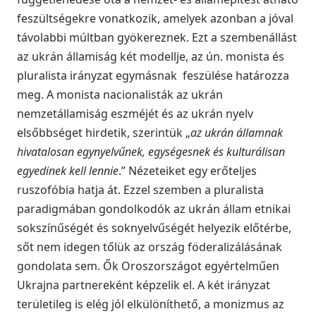
feszültségekre vonatkozik, amelyek azonban a jóval
távolabbi múltban gyökereznek. Ezt a szembenállást
az ukrán államiság két modellje, az ún. monista és
pluralista irányzat egymásnak feszülése határozza
meg. A monista nacionalisták az ukrán
nemzetállamiság eszméjét és az ukrán nyelv
elsőbbséget hirdetik, szerintük „
az ukrán államnak
hivatalosan egynyelvűnek, egységesnek és kulturálisan
egyedinek kell lennie
.” Nézeteiket egy erőteljes
ruszofóbia hatja át. Ezzel szemben a pluralista
paradigmában gondolkodók az ukrán állam etnikai
sokszínűségét és soknyelvűségét helyezik előtérbe,
sőt nem idegen tőlük az ország föderalizálásának
gondolata sem. Ők Oroszországot egyértelműen
Ukrajna partnereként képzelik el. A két irányzat
területileg is elég jól elkülöníthető, a monizmus az