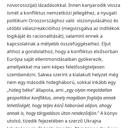
novorosszijai) lázadásokkal. Innen kanyarodik vissza
ismét a konfliktus nemzetközi jellegéhez, a nyugati
politikum Oroszországhoz való viszonyulásához és
utóbbi válaszreakcióihoz (megvizsgálva az indítékok
logikáját és racionalitását), valamint ennek a
kapcsolatnak a mélyebb összefüggéseihez. Eljut
ahhoz a gondolathoz, hogy a konfliktus elsősorban
Európa saját ellentmondásaiban gyökerezik,
amellyekkel ma sem képes felelősségteljesen
szembenézni. Sakwa szerint a kialakult helyzet még
nem egy második hidegháború, sokkal inkább egy
„hideg béke” állapota, ami „
egy olyan megoldatlan
geopolitikai konfliktus, amely magában foglalja annak
lehetőségét, hogy teljes körű háborúvá váljon, ahogy
annak is, hogy tárgyalásos úton rendeződjön
.” A könyv
utolsó, tizedik fejezetében a szerző Ukrajna