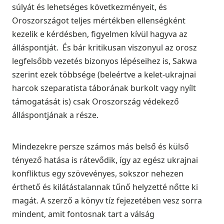
súlyát és lehetséges következményeit, és
Oroszországot teljes mértékben ellenségként
kezelik e kérdésben, figyelmen kívül hagyva az
álláspontját. És bár kritikusan viszonyul az orosz
legfelsőbb vezetés bizonyos lépéseihez is, Sakwa
szerint ezek többsége (beleértve a kelet-ukrajnai
harcok szeparatista táborának burkolt vagy nyílt
támogatását is) csak Oroszország védekező
álláspontjának a része.
Mindezekre persze számos más belső és külső
tényező hatása is rátevődik, így az egész ukrajnai
konfliktus egy szövevényes, sokszor nehezen
érthető és kilátástalannak tűnő helyzetté nőtte ki
magát. A szerző a könyv tíz fejezetében vesz sorra
mindent, amit fontosnak tart a válság