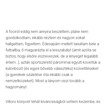
A fociról eddig nem annyira beszéltem, pláne nem
gondolkodtam, inkább néztem és nagyon sokat
hallgattam, figyeltem. Édesapám mellett tanultam bele a
futballba, ő magyarázta el a lesszabályt (amit azóta se
biztos, hogy elsőre észreveszek, de a lényegét legalább
értem…), aztán sportszerető párommal együtt követtük a
különböző (és egyre bővebb választékú) közvetítéseket
(a gyerekek születése óta inkább csak a
nemzetközieket). Most a lányom viszi tovább a
hagyományt.
Villoro könyvét tehát kíváncsiságból vettem kezembe, és