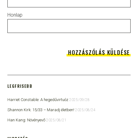
Honlap
LEGFRISEBB
Harriet Constable: A hegedűvirtuóz
2025/09/28
Shannon Kirk: 15/33 ​– Maradj életben!
2025/08/24
Han Kang: Növényevő
2025/08/21