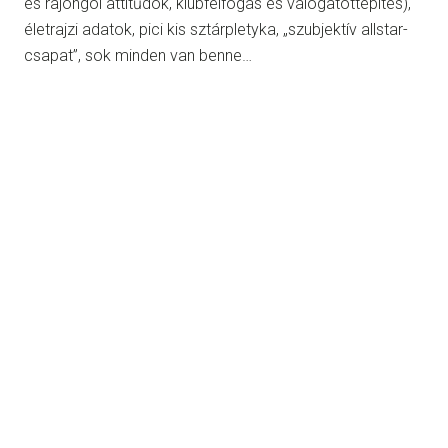
és rajongói attitűdök, klubfelfogás és válogatottépítés),
életrajzi adatok, pici kis sztárpletyka, „szubjektív allstar-
csapat”, sok minden van benne…