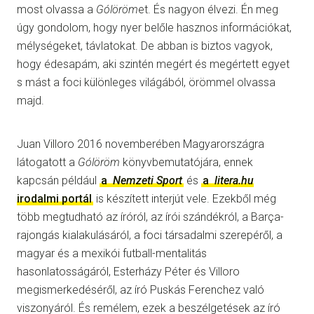
most olvassa a
Gólöröm
et. És nagyon élvezi. Én meg
úgy gondolom, hogy nyer belőle hasznos információkat,
mélységeket, távlatokat. De abban is biztos vagyok,
hogy édesapám, aki szintén megért és megértett egyet
s mást a foci különleges világából, örömmel olvassa
majd.
Juan Villoro 2016 novemberében Magyarországra
látogatott a
Gólöröm
könyvbemutatójára, ennek
kapcsán például
a
Nemzeti Sport
és
a
litera.hu
irodalmi portál
is készített interjút vele. Ezekből még
több megtudható az íróról, az írói szándékról, a Barça-
rajongás kialakulásáról, a foci társadalmi szerepéről, a
magyar és a mexikói futball-mentalitás
hasonlatosságáról, Esterházy Péter és Villoro
megismerkedéséről, az író Puskás Ferenchez való
viszonyáról. És remélem, ezek a beszélgetések az író