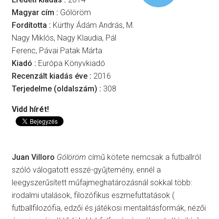
Magyar cím :
Gólöröm
Fordította :
Kürthy Ádám András, M.
Nagy Miklós, Nagy Klaudia, Pál
Ferenc, Pávai Patak Márta
Kiadó :
Európa Könyvkiadó
Recenzált kiadás éve :
2016
Terjedelme (oldalszám) :
308
Vidd hírét!
Juan Villoro
Gólöröm
című kötete nemcsak a futballról
szóló válogatott esszé-gyűjtemény, ennél a
leegyszerűsített műfajmeghatározásnál sokkal több:
irodalmi utalások, filozófikus eszmefuttatások (
futballfilozófia, edzői és játékosi mentalitásformák, nézői