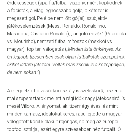
érdekességek (apa-fiú/futball viszony, miért köpködnek
a focisták, a világ leghosszabb gólja, a kétszer is
megesett gól, Pelé be nem lőtt góljai), szubjektív
játékoselemzések (Messi, Ronaldo, Ronaldinho,
Maradona, Cristiano Ronaldo), „lángoló edzők” (Guardiola
vs. Mourinho), nemzeti futballmítoszok (mexikói vs.
magyar), top ten-válogatás (
„Minden lista önkényes. Az
én legjobb tízesemben csak olyan futballisták szerepelnek,
akiket láttam játszani. Voltak más zsenik is a középpályán,
de nem sokan.”
)
A megcélzott olvasói korosztály is széleskörű, hiszen a
mai szupersztárok mellett a régi idők nagy játékosairól is
mesél Villoro. A lányomat, aki tizennégy éves, és mint
minden kamasz, ideálokat keres, rabul ejtette a magyar
válogatott körül kialakult rajongás, na meg az európai
topfoci sztárjai, ezért egyre szívesebben néz futballt. Ő