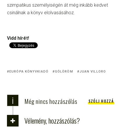
szimpatikus személyiségén át még inkább kedvet
csinálnak a könyv elolvasásához.
Vidd hírét!
EURÓPA KÖNYVKIADÓ
GÓLÖRÖM
JUAN VILLORO
i
Még nincs hozzászólás
SZÓLJ HOZZÁ
Vélemény, hozzászólás?