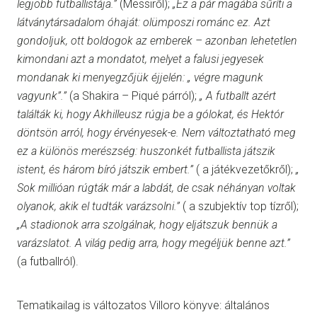
legjobb futballistája.”
(Messiről);
„Ez a pár magába sűríti a
látványtársadalom óhaját: olümposzi románc ez. Azt
gondoljuk, ott boldogok az emberek – azonban lehetetlen
kimondani azt a mondatot, melyet a falusi jegyesek
mondanak ki menyegzőjük éjjelén: „ végre magunk
vagyunk”.”
(a Shakira – Piqué párról);
„ A futballt azért
találták ki, hogy Akhilleusz rúgja be a gólokat, és Hektór
döntsön arról, hogy érvényesek-e. Nem változtatható meg
ez a különös merészség: huszonkét futballista játszik
istent, és három bíró játszik embert.”
( a játékvezetőkről);
„
Sok millióan rúgták már a labdát, de csak néhányan voltak
olyanok, akik el tudták varázsolni.”
( a szubjektív top tízről);
„A stadionok arra szolgálnak, hogy eljátszuk bennük a
varázslatot. A világ pedig arra, hogy megéljük benne azt.”
(a futballról).
Tematikailag is változatos Villoro könyve: általános