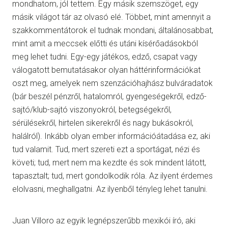
mondhatom, jól tettem. Egy másik szemszöget, egy
másik világot tár az olvasó elé. Többet, mint amennyit a
szakkommentátorok el tudnak mondani, általánosabbat,
mint amit a meccsek előtti és utáni kísérőadásokból
meg lehet tudni. Egy-egy játékos, edző, csapat vagy
válogatott bemutatásakor olyan háttérinformációkat
oszt meg, amelyek nem szenzációhajhász bulváradatok
(bár beszél pénzről, hatalomról, gyengeségekről, edző-
sajtó/klub-sajtó viszonyokról, betegségekről,
sérülésekről, hirtelen sikerekről és nagy bukásokról,
halálról). Inkább olyan ember információátadása ez, aki
tud valamit. Tud, mert szereti ezt a sportágat, nézi és
követi; tud, mert nem ma kezdte és sok mindent látott,
tapasztalt; tud, mert gondolkodik róla. Az ilyent érdemes
elolvasni, meghallgatni. Az ilyenből tényleg lehet tanulni.
Juan Villoro az egyik legnépszerűbb mexikói író, aki