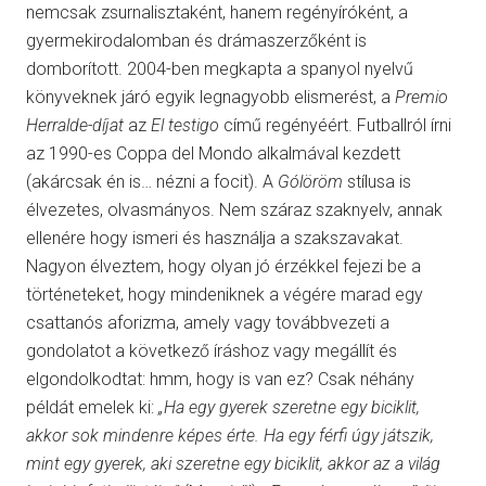
nemcsak zsurnalisztaként, hanem regényíróként, a
gyermekirodalomban és drámaszerzőként is
domborított. 2004-ben megkapta a spanyol nyelvű
könyveknek járó egyik legnagyobb elismerést, a
Premio
Herralde-díjat
az
El testigo
című regényéért. Futballról írni
az 1990-es Coppa del Mondo alkalmával kezdett
(akárcsak én is… nézni a focit). A
Gólöröm
stílusa is
élvezetes, olvasmányos. Nem száraz szaknyelv, annak
ellenére hogy ismeri és használja a szakszavakat.
Nagyon élveztem, hogy olyan jó érzékkel fejezi be a
történeteket, hogy mindeniknek a végére marad egy
csattanós aforizma, amely vagy továbbvezeti a
gondolatot a következő íráshoz vagy megállít és
elgondolkodtat: hmm, hogy is van ez? Csak néhány
példát emelek ki:
„Ha egy gyerek szeretne egy biciklit,
akkor sok mindenre képes érte. Ha egy férfi úgy játszik,
mint egy gyerek, aki szeretne egy biciklit, akkor az a világ