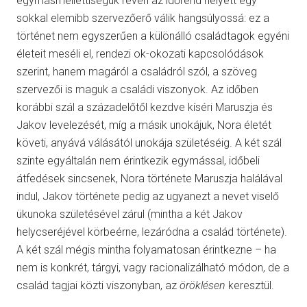
egymásmellettiségük révén az időrend helyett egy
sokkal elemibb szervezőerő válik hangsúlyossá: ez a
történet nem egyszerűen a különálló családtagok egyéni
életeit meséli el, rendezi ok-okozati kapcsolódások
szerint, hanem magáról a családról szól, a szöveg
szervezői is maguk a családi viszonyok. Az időben
korábbi szál a századelőtől kezdve kíséri Maruszja és
Jakov levelezését, míg a másik unokájuk, Nora életét
követi, anyává válásától unokája születéséig. A két szál
szinte egyáltalán nem érintkezik egymással, időbeli
átfedések sincsenek, Nora története Maruszja halálával
indul, Jakov története pedig az ugyanezt a nevet viselő
ükunoka születésével zárul (mintha a két Jakov
helycseréjével körbeérne, lezáródna a család története).
A két szál mégis mintha folyamatosan érintkezne – ha
nem is konkrét, tárgyi, vagy racionalizálható módon, de a
család tagjai közti viszonyban, az
öröklésen
keresztül.