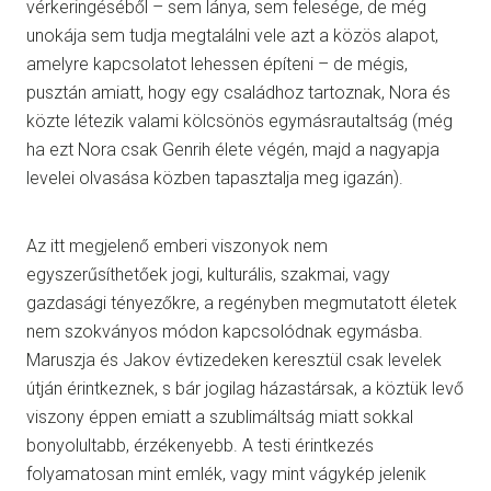
vérkeringéséből – sem lánya, sem felesége, de még
unokája sem tudja megtalálni vele azt a közös alapot,
amelyre kapcsolatot lehessen építeni – de mégis,
pusztán amiatt, hogy egy családhoz tartoznak, Nora és
közte létezik valami kölcsönös egymásrautaltság (még
ha ezt Nora csak Genrih élete végén, majd a nagyapja
levelei olvasása közben tapasztalja meg igazán).
Az itt megjelenő emberi viszonyok nem
egyszerűsíthetőek jogi, kulturális, szakmai, vagy
gazdasági tényezőkre, a regényben megmutatott életek
nem szokványos módon kapcsolódnak egymásba.
Maruszja és Jakov évtizedeken keresztül csak levelek
útján érintkeznek, s bár jogilag házastársak, a köztük levő
viszony éppen emiatt a szublimáltság miatt sokkal
bonyolultabb, érzékenyebb. A testi érintkezés
folyamatosan mint emlék, vagy mint vágykép jelenik