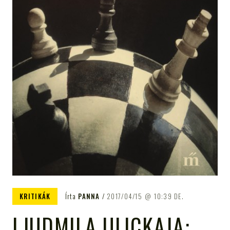
KRITIKÁK
Írta
PANNA
2017/04/15
10:39 DE.
LJUDMILA ULICKAJA: