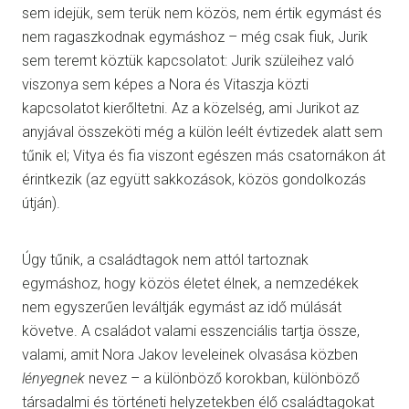
sem idejük, sem terük nem közös, nem értik egymást és
nem ragaszkodnak egymáshoz – még csak fiuk, Jurik
sem teremt köztük kapcsolatot: Jurik szüleihez való
viszonya sem képes a Nora és Vitaszja közti
kapcsolatot kierőltetni. Az a közelség, ami Jurikot az
anyjával összeköti még a külön leélt évtizedek alatt sem
tűnik el
;
Vitya és fia viszont egészen más csatornákon át
érintkezik (az együtt sakkozások, közös gondolkozás
útján).
Úgy tűnik, a családtagok nem attól tartoznak
egymáshoz, hogy közös életet élnek, a nemzedékek
nem egyszerűen leváltják egymást az idő múlását
követve. A családot valami esszenciális tartja össze,
valami, amit Nora Jakov leveleinek olvasása közben
lényegnek
nevez – a különböző korokban, különböző
társadalmi és történeti helyzetekben élő családtagokat