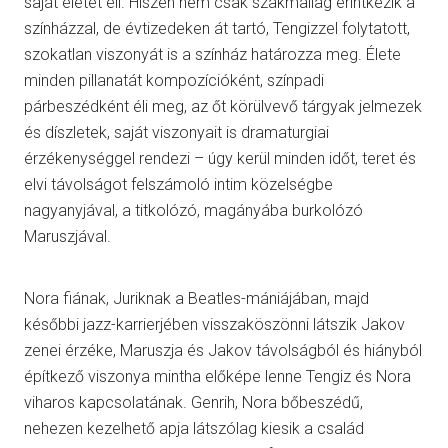
saját életét éli. Hiszen nem csak szakmailag érintkezik a
színházzal, de évtizedeken át tartó, Tengizzel folytatott,
szokatlan viszonyát is a színház határozza meg. Élete
minden pillanatát kompozícióként, színpadi
párbeszédként éli meg, az őt körülvevő tárgyak jelmezek
és díszletek, saját viszonyait is dramaturgiai
érzékenységgel rendezi – úgy kerül minden időt, teret és
elvi távolságot felszámoló intim közelségbe
nagyanyjával, a titkolózó, magányába burkolózó
Maruszjával.
Nora fiának, Juriknak a Beatles-mániájában, majd
későbbi jazz-karrierjében visszaköszönni látszik Jakov
zenei érzéke, Maruszja és Jakov távolságból és hiányból
építkező viszonya mintha előképe lenne Tengiz és Nora
viharos kapcsolatának. Genrih, Nora bőbeszédű,
nehezen kezelhető apja látszólag kiesik a család