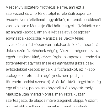
A regény visszatérő motivikus eleme, ami ezt a
szervezést és a történet tétjét is felerősíti éppen az
öröklés
. Nem feltétlenül hagyatékról, materiális öröklésről
van szó, bár a Maruszja által hátrahagyott fűzfaládikó az
az anyagi kapocs, amely a két szálat valóságosan
egymásba kapcsolja: Maruszja és Jakov teljes
levelezése a ládikóban van, fiatalkoruktól két háborún át
Jakov száműzetésének végéig. Viszont mégsem ez az
egyértelműnek tűnő, kézzel fogható kapcsolat rendezi a
történeteket egymás mellé és
egymásba
(Nora csak
évtizedekkel később nyitja ki a fűzfaládikót, ez inkább
utólagos keretet ad a regénynek, nem pedig a
történetmondást szervezi). A ládikón kívül tárgyi örökség
egy alig száz, poloskás könyvből álló könyvtár, mely
Maruszja után marad Norára, mely Nora kuszán
szerteágazó, de alapos műveltségének alapja. Viszont
ez is inkább szellemi, semmint materiális örökség.