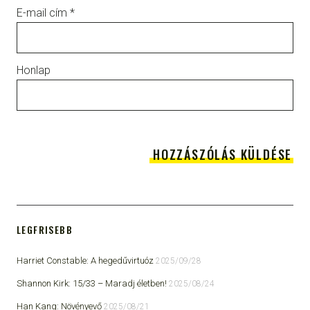
E-mail cím
*
Honlap
LEGFRISEBB
Harriet Constable: A hegedűvirtuóz
2025/09/28
Shannon Kirk: 15/33 ​– Maradj életben!
2025/08/24
Han Kang: Növényevő
2025/08/21