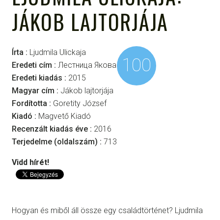
JÁKOB LAJTORJÁJA
Írta :
Ljudmila Ulickaja
100
Eredeti cím :
Лестница Якова
Eredeti kiadás :
2015
Magyar cím :
Jákob lajtorjája
Fordította :
Goretity József
Kiadó :
Magvető Kiadó
Recenzált kiadás éve :
2016
Terjedelme (oldalszám) :
713
Vidd hírét!
Hogyan és miből áll össze egy családtörténet? Ljudmila