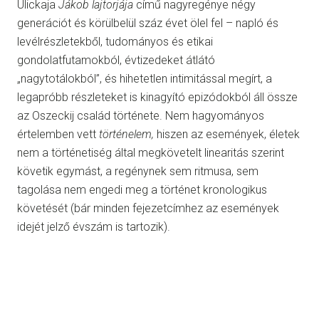
Ulickaja
Jákob lajtorjája
című nagyregénye négy
generációt és körülbelül száz évet ölel fel – napló és
levélrészletekből, tudományos és etikai
gondolatfutamokból, évtizedeket átlátó
„nagytotálokból”, és hihetetlen intimitással megírt, a
legapróbb részleteket is kinagyító epizódokból áll össze
az Oszeckij család története. Nem hagyományos
értelemben vett
történelem,
hiszen az események, életek
nem a történetiség által megkövetelt linearitás szerint
követik egymást, a regénynek sem ritmusa, sem
tagolása nem engedi meg a történet kronologikus
követését (bár minden fejezetcímhez az események
idejét jelző évszám is tartozik).