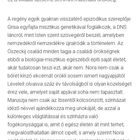
A regény egyik gyakran visszatérő epizodikus szereplője
Grisa egyfajta misztikus genetikával foglalkozik, a DNS
láncról, mint Isten szent szövegéről beszél, amelyben
nemzedékről nemzedékre újraíródik a történelem. Az
Oszeckij család minden tagja a családi örökségnek
ebből a biológiai-misztikus egészéből építi saját életét,
akár tudatosan teszi ezt, akár nem. Nora nem csak a
bőrét kínzó ekcémát örökli sosem ismert nagyapjától.
Leveleit olvasva száz év távolságból is olyan közelséget
érez vele, amelyet saját apjával soha nem tapasztalt.
Maruszja nem csak az Ibsentől kölcsönzött, színházat
idéző névvel ajándékozza meg unokáját, de azzal a
különleges világlátással és színházra való
fogékonysággal is, amit ő egész életén át mint terhet,
megvalósíthatatlan álmot cipelt, s amely szerint Nora