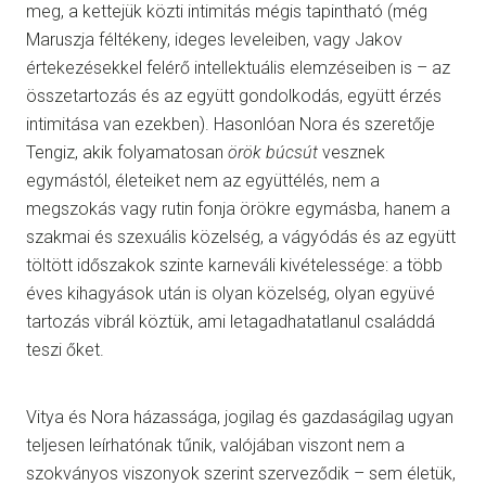
meg, a kettejük közti intimitás mégis tapintható (még
Maruszja féltékeny, ideges leveleiben, vagy Jakov
értekezésekkel felérő intellektuális elemzéseiben is – az
összetartozás és az együtt gondolkodás, együtt érzés
intimitása van ezekben). Hasonlóan Nora és szeretője
Tengiz, akik folyamatosan
örök búcsút
vesznek
egymástól, életeiket nem az együttélés, nem a
megszokás vagy rutin fonja örökre egymásba, hanem a
szakmai és szexuális közelség, a vágyódás és az együtt
töltött időszakok szinte karneváli kivételessége: a több
éves kihagyások után is olyan közelség, olyan együvé
tartozás vibrál köztük, ami letagadhatatlanul családdá
teszi őket.
Vitya és Nora házassága, jogilag és gazdaságilag ugyan
teljesen leírhatónak tűnik, valójában viszont nem a
szokványos viszonyok szerint szerveződik – sem életük,