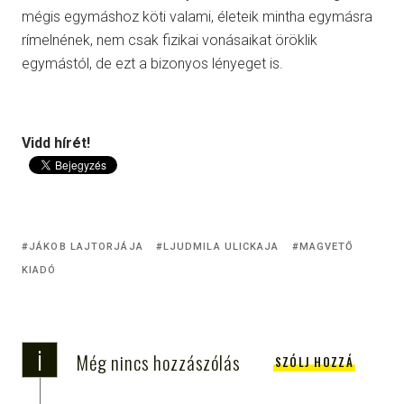
mégis egymáshoz köti valami, életeik mintha egymásra
rímelnének, nem csak fizikai vonásaikat öröklik
egymástól, de ezt a bizonyos lényeget is.
Vidd hírét!
JÁKOB LAJTORJÁJA
LJUDMILA ULICKAJA
MAGVETŐ
KIADÓ
i
Még nincs hozzászólás
SZÓLJ HOZZÁ