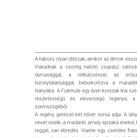
A háború olyan időszak, amikor az álmok
vissz
maradnak a csontig hatoló csupasz valósá
durvasággal, a nélkülözéssel, az erő
bizonytalansággal, beburkolózva a mara
hiányába. A
Fülemüle
egy ilyen korszak lírai sz
részletességű és elevenségű regénye,
szemszögéből.
A regény gerincét két nővér sorsa adja. A lán
nevet viselik, a madárét, amely éjszaka énekel, 
reggel, van ébredés. Vianne egy csendes franc