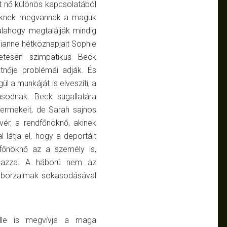
ét nő különös kapcsolatából
jüknek megvannak a maguk
 valahogy megtalálják mindig
Vianne hétköznapjait Sophie
letesen szimpatikus Beck
nője problémái adják. És
ül a munkáját is elveszíti, a
sodnak. Beck sugallatára
ermekeit, de Sarah sajnos
vér, a rendfőnöknő, akinek
l látja el, hogy a deportált
főnöknő az a személy is,
mazza. A háború nem az
 a borzalmak sokasodásával
elle is megvívja a maga