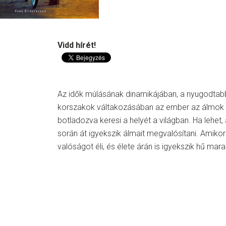
Vidd hírét!
Az idők múlásának dinamikájában, a nyugodtabb 
korszakok váltakozásában az ember az álmok 
botladozva keresi a helyét a világban. Ha lehet
során át igyekszik álmait megvalósítani. Amikor
valóságot éli, és élete árán is igyekszik hű mar