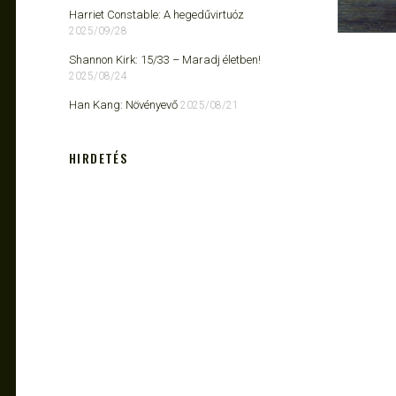
Harriet Constable: A hegedűvirtuóz
2025/09/28
Shannon Kirk: 15/33 ​– Maradj életben!
2025/08/24
Han Kang: Növényevő
2025/08/21
HIRDETÉS