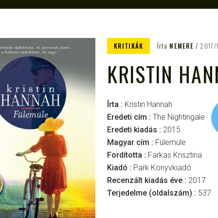
KRITIKÁK
Írta
NEMERE
2017/
KRISTIN HAN
Írta :
Kristin Hannah
Eredeti cím :
The Nightingale
Eredeti kiadás :
2015
Magyar cím :
Fülemüle
Fordította :
Farkas Krisztina
Kiadó :
Park Könyvkiadó
Recenzált kiadás éve :
2017
Terjedelme (oldalszám) :
537