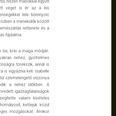
től, hiszen másokkal együtt
att véget is ér az a kis
enségekkel tele tizennyolc
miközben a menekülők között
memészárlás rettenete és a
ás fájdalma.
k be, ki-ki a maga módján.
yakran nehéz, gyötrelmes
onságra törekszik, annál is
ra
is vigyáznia kell. Isabelle
túl szívmelengető viszonya
ödik a nehéz időkben. A
envedett igazságtalanságok
gítette valami kivételes
homályosít, kettejük közül
séges mozgásokat. Amikor