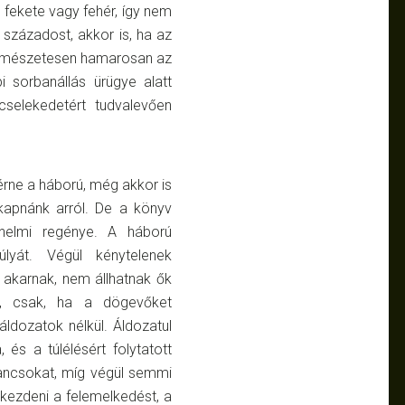
 fekete vagy fehér, így nem
k századost, akkor is, ha az
 természetesen hamarosan az
i sorbanállás ürügye alatt
selekedetért tudvalevően
rne a háború, még akkor is
kapnánk arról. De a könyv
nelmi regénye. A háború
lyát. Végül kénytelenek
i akarnak, nem állhatnak ők
k, csak, ha a dögevőket
 áldozatok nélkül. Áldozatul
 és a túlélésért folytatott
ancsokat, míg végül
semmi
kezdeni a felemelkedést, a