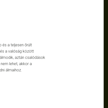
és a teljesen őrült
és a valóság között
, álmodik, aztán csalódások
 nem lehet, akkor a
adni álmaihoz.