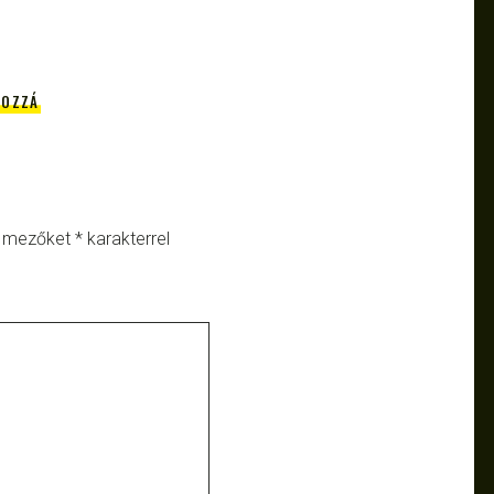
HOZZÁ
ő mezőket
*
karakterrel