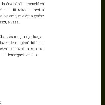
zárda árvaházába menekíteni
téssel itt rekedt amerikai
ni valamit, mielőtt a gyász,
észt, elvesz…
ában, és megtanítja, hogy a
dszer, de megtaní
t
túllátni a
ódzni akár azokkal is, akiket
en ellenségnek véltünk.
Ó