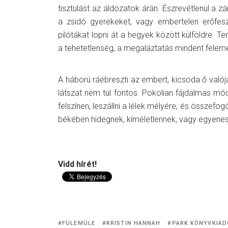
tisztulást az áldozatok árán. Észrevétlenül a 
a zsidó gyerekeket, vagy embertelen erőfeszí
pilótákat lopni át a hegyek között külföldre. Ten
a tehetetlenség, a megaláztatás mindent felem
A háború ráébreszti az embert, kicsoda ő valój
látszat nem túl fontos. Pokolian fájdalmas mó
felszínen, leszállni a lélek mélyére, és összefog
békében hidegnek, kíméletlennek, vagy egyenes
Vidd hírét!
FÜLEMÜLE
KRISTIN HANNAH
PARK KÖNYVKIAD