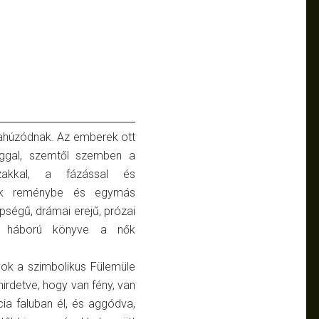
ahúzódnak.
Az emberek ott
ggal, szemtől szemben a
szakkal, a fázással és
dék reménybe és egymás
épségű, drámai erejű, prózai
 a háború könyve a nők
yok a szimbolikus Fülemüle
hirdetve, hogy van fény, van
ia faluban él, és aggódva,