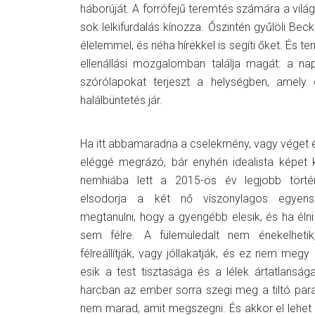
háborúját. A forrófejű teremtés számára a világ
sok lelkifurdalás kínozza. Őszintén gyűlöli Bec
élelemmel, és néha hírekkel is segíti őket. És
ellenállási mozgalomban találja magát: a nap
szórólapokat terjeszt a helységben, amel
y
c
halálbüntetés jár.
Ha itt abbamaradna a cselekmény, vagy véget é
eléggé megrázó, bár enyhén idealista képet 
nemhiába lett a 2015-ös év legjobb törté
elsodorja a két nő viszonylagos egyensú
megtanulni, hogy a gyengébb elesik, és ha éln
sem félre. A fülemüledalt nem énekelheti
félreállítják, vagy jóllakatják, és ez nem megy
esik a test tisztasága és a lélek ártatlansága,
harcban az ember sorra szegi meg a tiltó par
nem marad, amit megszegni. És akkor el lehet 