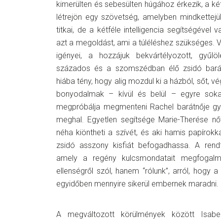
kimerülten és sebesülten húgához érkezik, a k
létrejön egy szövetség, amelyben mindkette
titkai, de a kétféle intelligencia segítségével
azt a megoldást, ami a túléléshez szükséges. 
igényei, a hozzájuk bekvártélyozott, gyűlö
százados és a szomszédban élő zsidó barát
hiába tény, hogy alig mozdul ki a házból, sőt, vég
bonyodalmak – kívül és belül – egyre soka
megpróbálja megmenteni Rachel barátnője gy
meghal. Egyetlen segítsége Marie-Therése nő
néha kiöntheti a szívét, és aki hamis papírokka
zsidó asszony kisfiát befogadhassa. A rend
amely a regény kulcsmondatait megfogal
ellenségről szól, hanem “rólunk”, arról, hogy
egyidőben mennyire sikerül embernek maradni.
A megváltozott körülmények között Isab