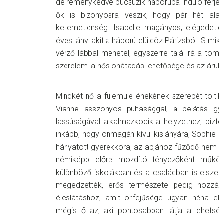
de reménykedve búcsúzik háborúba induló férjé
ők is bizonyosra veszik, hogy pár hét al
kellemetlenség. Isabelle magányos, elégedetl
é
ves lány, akit a háború elüldöz Párizsból. S 
vérző lábbal menetel, egyszerre talál rá a tö
szerelem, a hős önátadás lehetősége és az árul
Mindkét nő a fülemüle énekének szerepét tölti
Vianne asszonyos puhasággal, a belátás g
lassúságával alkalmazkodik a helyzethez, bizt
inkább, hogy önmagán kívül kislányára,
Sophie-
hányatott gyerekkora, az apjához fűződő nem 
némiképp előre mozdító tényezőként műk
különböző iskolákban és a családban is elsz
megedzették, erős természete pedig hozzáse
éleslátáshoz, amit önfejűsége ugyan néha el
mégis ő az, aki pontosabban látja a lehet