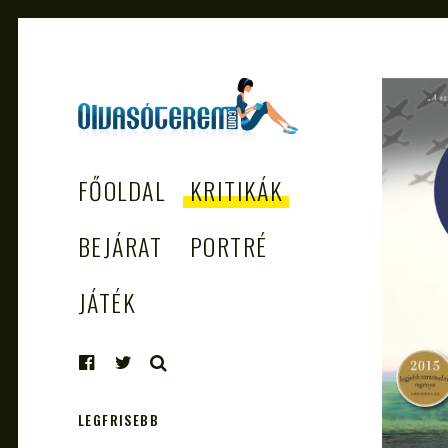
OLVASÓTEREM.COM
könyvekről könyvbarátoknak
FŐOLDAL
KRITIKÁK
– AZ EGÉSZSÉGES
OLVASÁS
BEJÁRAT
PORTRÉ
TÁMOGATÓJA
JÁTÉK
KERESÉS
LEGFRISEBB