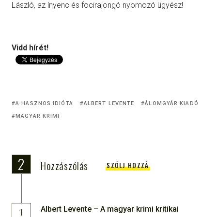
László, az ínyenc és focirajongó nyomozó ügyész!
Vidd hírét!
A HASZNOS IDIÓTA
ALBERT LEVENTE
ÁLOMGYÁR KIADÓ
MAGYAR KRIMI
2
Hozzászólás
SZÓLJ HOZZÁ
Albert Levente – A magyar krimi kritikai
1