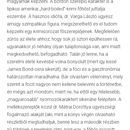
magyarnak képzelni. A borítón szereplő karakter is a
tipikus amerikai „hard-boiled”-krimi főhőst juttatja
eszembe. A hasznos idióta, dr. Varga László ügyész
amúgy szimpatikus figura, megszerethető és el tudom
képzelni egy krimisorozat főszereplőjének. Megfelelően
zűrös az élete ahhoz, hogy sok jó sztori épülhessen rá,
ugyanakkor jó néhány olyan tulajdonsága van, ami miatt
megkedvelhető, befogadható. Talán jó lenne, ha a
szerelmi élete kevésbé volna bonyolult (mert így kissé
James Bond-osra sikerült), de a foci és a gasztronómia
határozottan maradhatna. Bár olvastam véleményt, mely
szerint a focit nagyon nem kellene belevinni a történetbe,
én mégis azt mondom, miért ne, ha ettől egy hitelesebb,
„magyarosabb” nyomozókaraktert sikerülne felépíteni. A
mellékszereplők közül dr. Mátrai Dorottya ügyészségi
fogalmazó alakját (aki, mint a könyv végén olvasható
részletből megtudhatjuk, benne lesz a második részben
is) többnek szeretném látni, mint egy, a főhős mögött