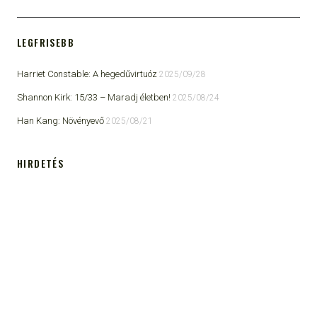
LEGFRISEBB
Harriet Constable: A hegedűvirtuóz
2025/09/28
Shannon Kirk: 15/33 ​– Maradj életben!
2025/08/24
Han Kang: Növényevő
2025/08/21
HIRDETÉS