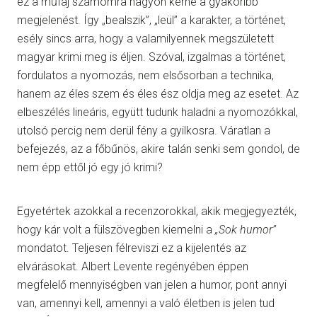
ez a műfaj számomra nagyon kérné a gyakoribb
megjelenést. Így „bealszik”, „leül” a karakter, a történet,
esély sincs arra, hogy a valamilyennek megszületett
magyar krimi meg is éljen. Szóval, izgalmas a történet,
fordulatos a nyomozás, nem elsősorban a technika,
hanem az éles szem és éles ész oldja meg az esetet. Az
elbeszélés lineáris, együtt tudunk haladni a nyomozókkal,
utolsó percig nem derül fény a gyilkosra. Váratlan a
befejezés, az a főbűnös, akire talán senki sem gondol, de
nem épp ettől jó egy jó krimi?
Egyetértek azokkal a recenzorokkal, akik megjegyezték,
hogy kár volt a fülszövegben kiemelni a
„Sok humor”
mondatot. Teljesen félreviszi ez a kijelentés az
elvárásokat. Albert Levente regényében éppen
megfelelő mennyiségben van jelen a humor, pont annyi
van, amennyi kell, amennyi a való életben is jelen tud