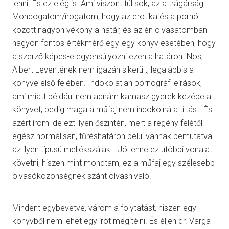
lenni. És ez elég is. Ami viszont túl sok, az a trágárság.
Mondogatom/írogatom, hogy az erotika és a pornó
között nagyon vékony a határ, és az én olvasatomban
nagyon fontos értékmérő egy-egy könyv esetében, hogy
a szerző képes-e egyensúlyozni ezen a határon. Nos,
Albert Leventének nem igazán sikerült, legalábbis a
könyve első felében. Indokolatlan pornográf leírások,
ami miatt például nem adnám kamasz gyerek kezébe a
könyvet, pedig maga a műfaj nem indokolná a tiltást. És
azért írom ide ezt ilyen őszintén, mert a regény felétől
egész normálisan, tűréshatáron belül vannak bemutatva
az ilyen típusú mellékszálak… Jó lenne ez utóbbi vonalat
követni, hiszen mint mondtam, ez a műfaj egy szélesebb
olvasóközönségnek szánt olvasnivaló.
Mindent egybevetve, várom a folytatást, hiszen egy
könyvből nem lehet egy írót megítélni. És éljen dr. Varga