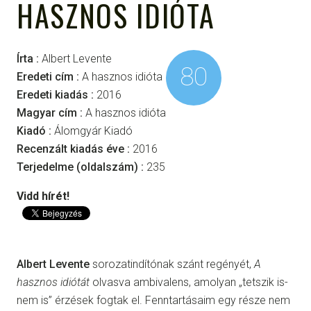
HASZNOS IDIÓTA
Írta :
Albert Levente
80
Eredeti cím :
A hasznos idióta
Eredeti kiadás :
2016
Magyar cím :
A hasznos idióta
Kiadó :
Álomgyár Kiadó
Recenzált kiadás éve :
2016
Terjedelme (oldalszám) :
235
Vidd hírét!
Albert Levente
sorozatindítónak szánt regényét,
A
hasznos idiótát
olvasva ambivalens, amolyan „tetszik is-
nem is” érzések fogtak el. Fenntartásaim egy része nem