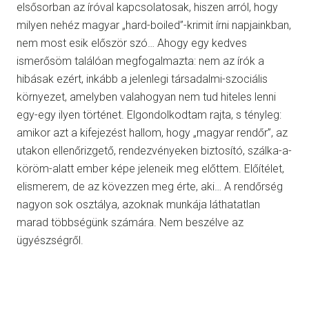
elsősorban az íróval kapcsolatosak, hiszen arról, hogy
milyen nehéz magyar „hard-boiled”-krimit írni napjainkban,
nem most esik először szó… Ahogy egy kedves
ismerősöm találóan megfogalmazta: nem az írók a
hibásak ezért, inkább a jelenlegi társadalmi-szociális
környezet, amelyben valahogyan nem tud hiteles lenni
egy-egy ilyen történet. Elgondolkodtam rajta, s tényleg:
amikor azt a kifejezést hallom, hogy „magyar rendőr”, az
utakon ellenőrizgető, rendezvényeken biztosító, szálka-a-
köröm-alatt ember képe jeleneik meg előttem. Előítélet,
elismerem, de az kövezzen meg érte, aki… A rendőrség
nagyon sok osztálya, azoknak munkája láthatatlan
marad többségünk számára. Nem beszélve az
ügyészségről.