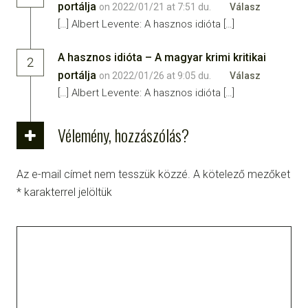
portálja
on 2022/01/21 at 7:51 du.
Válasz
[…] Albert Levente: A hasznos idióta […]
A hasznos idióta – A magyar krimi kritikai
2
portálja
on 2022/01/26 at 9:05 du.
Válasz
[…] Albert Levente: A hasznos idióta […]
Vélemény, hozzászólás?
Az e-mail címet nem tesszük közzé.
A kötelező mezőket
*
karakterrel jelöltük