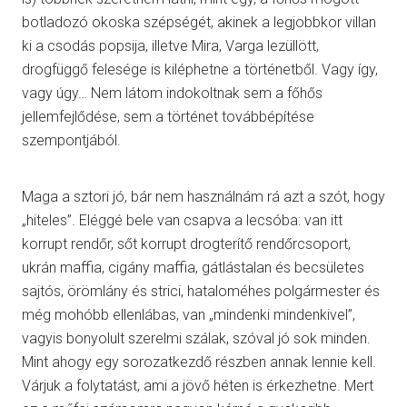
botladozó okoska szépségét, akinek a legjobbkor villan
ki a csodás popsija, illetve Mira, Varga lezüllött,
drogfüggő felesége is kiléphetne a történetből. Vagy így,
vagy úgy… Nem látom indokoltnak sem a főhős
jellemfejlődése, sem a történet továbbépítése
szempontjából.
Maga a sztori jó, bár nem használnám rá azt a szót, hogy
„hiteles”. Eléggé bele van csapva a lecsóba: van itt
korrupt rendőr, sőt korrupt drogterítő rendőrcsoport,
ukrán maffia, cigány maffia, gátlástalan és becsületes
sajtós, örömlány és strici, hataloméhes polgármester és
még mohóbb ellenlábas, van „mindenki mindenkivel”,
vagyis bonyolult szerelmi szálak, szóval jó sok minden.
Mint ahogy egy sorozatkezdő részben annak lennie kell.
Várjuk a folytatást, ami a jövő héten is érkezhetne. Mert