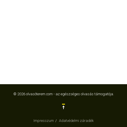
© 2026 olvasóterem.com - az egészséges olvasás támogatója.
Impresszum
Adatvédelmi záradék