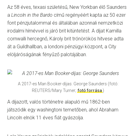
Az 58 éves, texasi születésű, New Yorkban élő Saunders
a
Lincoln in the Bardo
című regényéért kapta az 50 ezer
font pénzjutalommal és általában azonnali nemzetközi
irodalmi hírnévvel is járó brit kitüntetést. A díjat Kamilla
cornwalli hercegnő, Károly brit trónörökös hitvese adta
át a Guildhallban, a londoni pénzügyi központ, a City
elöljáróságának fényűző palotájában.
A 2017-es Man Booker-díjas: George Saunders (fotó:
REUTERS/Mary Turner;
fotó forrása
)
A díjazott, valós történetre alapuló mű 1862-ben
játszódik egy washingtoni temetőben, ahol Abraham
Lincoln elnök 11 éves fiát gyászolja.