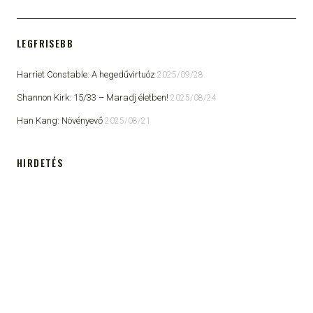
LEGFRISEBB
Harriet Constable: A hegedűvirtuóz
2025/09/28
Shannon Kirk: 15/33 ​– Maradj életben!
2025/08/24
Han Kang: Növényevő
2025/08/21
HIRDETÉS