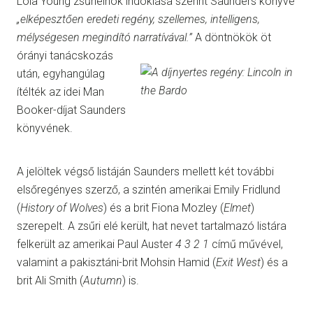
Lola Young zsűrielnök indoklása szerint Saunders könyve
„elképesztően eredeti regény, szellemes, intelligens,
mélységesen megindító narratívával.”
A döntnökök öt
órányi tanácskozás
után, egyhangúlag
ítélték az idei Man
Booker-díjat Saunders
könyvének.
A jelöltek végső listáján Saunders mellett két további
elsőregényes szerző, a szintén amerikai Emily Fridlund
(
History of Wolves
) és a brit Fiona Mozley (
Elmet
)
szerepelt. A zsűri elé került, hat nevet tartalmazó listára
felkerült az amerikai Paul Auster
4 3 2 1
című művével,
valamint a pakisztáni-brit Mohsin Hamid (
Exit West
) és a
brit Ali Smith (
Autumn
) is.