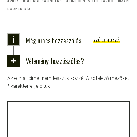
2017
GEORGE SAUNDERS
LINCOLN IN THE BARDO
MAN
BOOKER DÍJ
i
Még nincs hozzászólás
SZÓLJ HOZZÁ
Vélemény, hozzászólás?
Az e-mail címet nem tesszük közzé.
A kötelező mezőket
*
karakterrel jelöltük