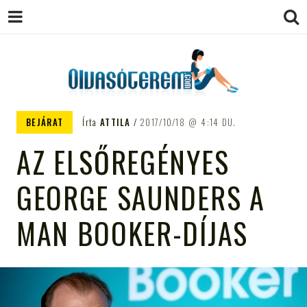
OLVASÓTEREM.COM – AZ
könyvekről könyvbarátoknak
BEJÁRAT
Írta
ATTILA
2017/10/18
4:14 DU.
EGÉSZSÉGES OLVASÁS
AZ ELSŐREGÉNYES
TÁMOGATÓJA
GEORGE SAUNDERS A
MAN BOOKER-DÍJAS