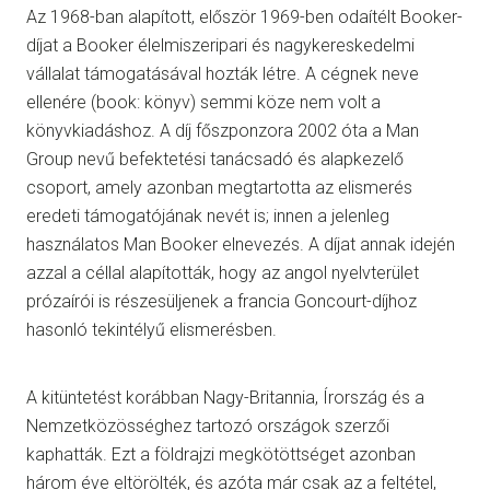
Az 1968-ban alapított, először 1969-ben odaítélt Booker-
díjat a Booker élelmiszeripari és nagykereskedelmi
vállalat támogatásával hozták létre. A cégnek neve
ellenére (book: könyv) semmi köze nem volt a
könyvkiadáshoz. A díj főszponzora 2002 óta a Man
Group nevű befektetési tanácsadó és alapkezelő
csoport, amely azonban megtartotta az elismerés
eredeti támogatójának nevét is; innen a jelenleg
használatos Man Booker elnevezés. A díjat annak idején
azzal a céllal alapították, hogy az angol nyelvterület
prózaírói is részesüljenek a francia Goncourt-díjhoz
hasonló tekintélyű elismerésben.
A kitüntetést korábban Nagy-Britannia, Írország és a
Nemzetközösséghez tartozó országok szerzői
kaphatták. Ezt a földrajzi megkötöttséget azonban
három éve eltörölték, és azóta már csak az a feltétel,