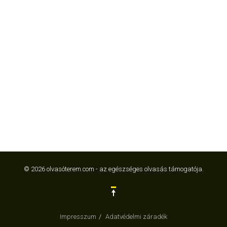
© 2026 olvasóterem.com - az egészséges olvasás támogatója.
Impresszum
Adatvédelmi záradék