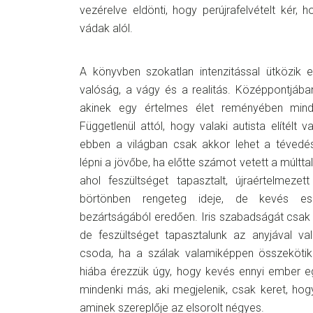
vezérelve eldönti, hogy perújrafelvételt kér, h
vádak alól.
A könyvben szokatlan intenzitással ütközik
valóság, a vágy és a realitás. Középpontjában
akinek egy értelmes élet reményében minden
Függetlenül attól, hogy valaki autista elítél
ebben a világban csak akkor lehet a tévedé
lépni a jövőbe, ha előtte számot vetett a múlttal
ahol feszültséget tapasztalt, újraértelmeze
börtönben rengeteg ideje, de kevés esz
bezártságából eredően. Iris szabadságát csak 
de feszültséget tapasztalunk az anyjával v
csoda, ha a szálak valamiképpen összekötik
hiába érezzük úgy, hogy kevés ennyi ember e
mindenki más, aki megjelenik, csak keret, ho
aminek szereplője az elsorolt négyes.