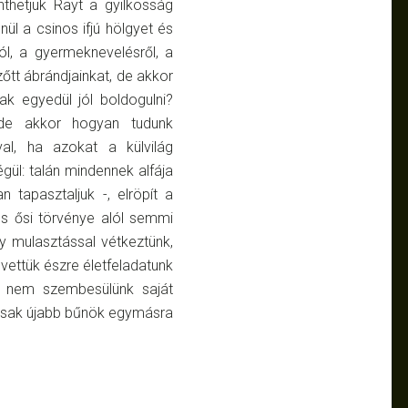
nthetjük Rayt a gyilkosság
nül a csinos ifjú hölgyet és
ról, a gyermeknevelésről, a
zőtt ábrándjainkat, de akkor
ak egyedül jól boldogulni?
 de akkor hogyan tudunk
al, ha azokat a külvilág
gül: talán mindennek alfája
tapasztaljuk -, elröpít a
és ősi törvénye alól semmi
y mulasztással vétkeztünk,
vettük észre életfeladatunk
n nem szembesülünk saját
 csak újabb bűnök egymásra