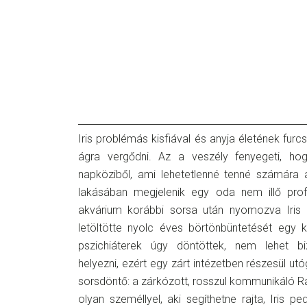
Iris problémás kisfiával és anyja életének furc
ágra vergődni. Az a veszély fenyegeti, hog
napköziből, ami lehetetlenné tenné számára
lakásában megjelenik egy oda nem illő prof
akvárium korábbi sorsa után nyomozva Iris el
letöltötte nyolc éves börtönbüntetését egy 
pszichiáterek úgy döntöttek, nem lehet b
helyezni, ezért egy zárt intézetben részesül u
sorsdöntő: a zárkózott, rosszul kommunikáló Ra
olyan személlyel, aki segíthetne rajta, Iris 