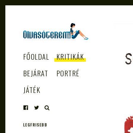
OLVASÓTEREM.COM
könyvekről könyvbarátoknak
FŐOLDAL
KRITIKÁK
– AZ EGÉSZSÉGES
OLVASÁS
BEJÁRAT
PORTRÉ
TÁMOGATÓJA
JÁTÉK
KERESÉS
LEGFRISEBB