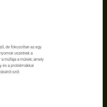
öző, de fokozottan az egy
ábnyomok vezetnek a
er a műfaja a műnek, amely
y és a problémákkal
ásáról szól.