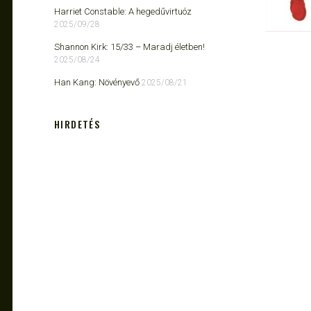
Harriet Constable: A hegedűvirtuóz
2025/09/28
Shannon Kirk: 15/33 ​– Maradj életben!
2025/08/24
Han Kang: Növényevő
2025/08/21
HIRDETÉS