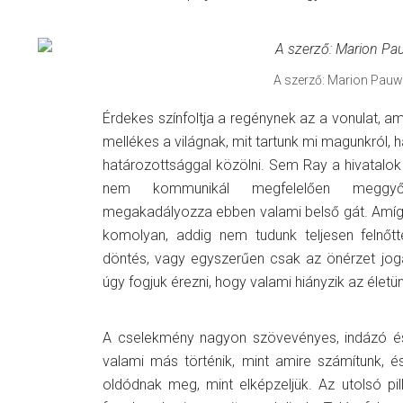
A szerző: Marion Pauw
Érdekes színfoltja a regénynek az a vonulat, am
mellékes a világnak, mit tartunk mi magunkról, 
határozottsággal közölni. Sem Ray a hivatalok f
nem kommunikál megfelelően meggyőz
megakadályozza ebben valami belső gát. Amí
komolyan, addig nem tudunk teljesen felnőtt
döntés, vagy egyszerűen csak az önérzet jogá
úgy fogjuk érezni, hogy valami hiányzik az életünk
A cselekmény nagyon szövevényes, indázó és 
valami más történik, mint amire számítunk,
oldódnak meg, mint elképzeljük. Az utolsó pil