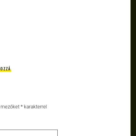
HOZZÁ
ő mezőket
*
karakterrel