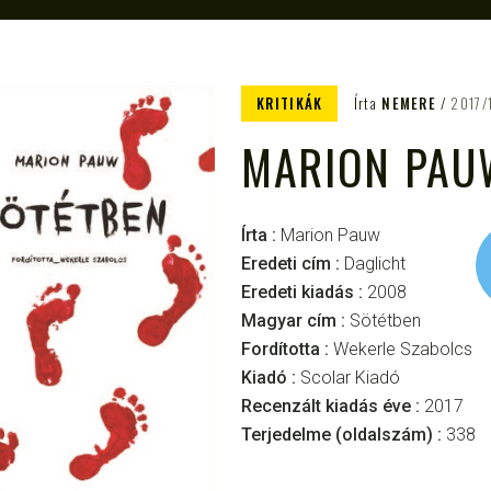
KRITIKÁK
Írta
NEMERE
2017/
MARION PAU
Írta :
Marion Pauw
Eredeti cím :
Daglicht
Eredeti kiadás :
2008
Magyar cím :
Sötétben
Fordította :
Wekerle Szabolcs
Kiadó :
Scolar Kiadó
Recenzált kiadás éve :
2017
Terjedelme (oldalszám) :
338