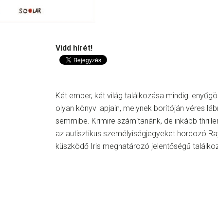
Vidd hírét!
Két ember, két világ találkozása mindig lenyűg
olyan könyv lapjain, melynek borítóján véres l
semmibe. Krimire számítanánk, de inkább thrill
az autisztikus személyiségjegyeket hordozó Ra
küszködő Iris meghatározó jelentőségű találkoz