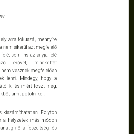
ely arra fókuszál, mennyire
ha nem sikerül azt megfelelő
elé, sem Iris az anyja felé
ő erővel, mindkettőt
g nem vesznek megfelelően
ek lenni. Mindegy, hogy a
tól ki és miért foszt meg,
ből, amit pótolni kell.
kiszámíthatatlan. Folyton
 és a helyzetek más módon
lanatig nő a feszültség, és