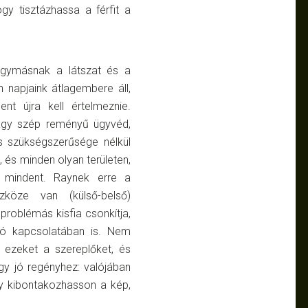
ogy tisztázhassa a férfit a
 egymásnak a látszat és a
 napjaink átlagembere áll,
t újra kell értelmeznie.
t vagy szép reményű ügyvéd,
s szükségszerűsége nélkül
, és minden olyan területen,
tt mindent. Raynek erre a
köze van (külső-belső)
problémás kisfia csonkítja,
aló kapcsolatában is. Nem
 ezeket a szereplőket, és
gy jó regényhez: valójában
gy kibontakozhasson a kép,