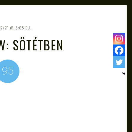
12/21
5:05 DU.
W: SÖTÉTBEN
95