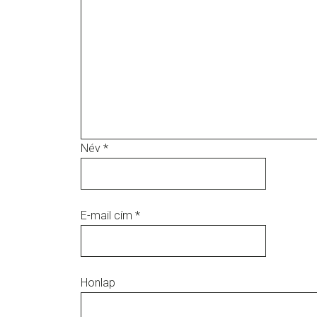
Név
*
E-mail cím
*
Honlap