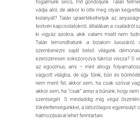
fogalmunk sincs, mit gondoljunk. Talán felme
vádja alól, de akkor ki ölte meg olyan kegyetle
kislányát? Talán újraértékelhetjük az anyaság
testvéri kapcsolatokról, általában a családról s
ki vigyáz azokra, akik valami miatt nem tudn
Talán lemondhatunk a bizalom luxusáról,
szembenézni saját belső világunk démonaiv
ezerszeresen sokszorozva tükrözi vissza? S vé
az egoizmus, ami – mint ahogy folyamatosan 
vágyott világba, de úgy tűnik, bűn és bűnhőd
nem ment fel, akkor sem, ha csak szóval vag
akkor sem, ha “csak” annyi a bűnünk, hogy nem 
szentségét. S mindaddig míg végül őszinté
tökéletlenségünkkel, a látszólagos egyensúlyt
halmozásával lehet fenntartani.