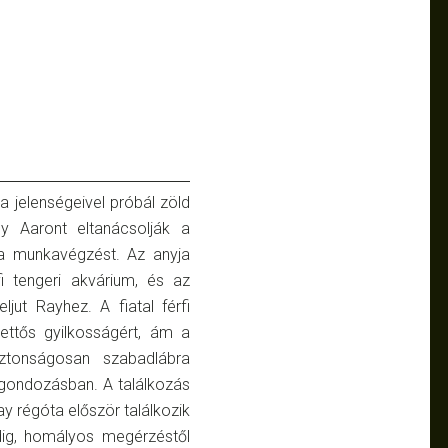
sa jelenségeivel próbál zöld
y Aaront eltanácsolják a
 a munkavégzést. Az anyja
i tengeri akvárium, és az
jut Rayhez. A fiatal férfi
kettős gyilkosságért, ám a
iztonságosan szabadlábra
tógondozásban. A találkozás
y régóta először találkozik
pedig, homályos megérzéstől