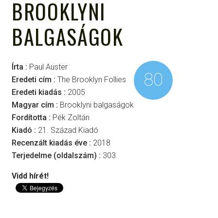
BROOKLYNI
BALGASÁGOK
Írta :
Paul Auster
80
Eredeti cím :
The Brooklyn Follies
Eredeti kiadás :
2005
Magyar cím :
Brooklyni balgaságok
Fordította :
Pék Zoltán
Kiadó :
21. Század Kiadó
Recenzált kiadás éve :
2018
Terjedelme (oldalszám) :
303
Vidd hírét!