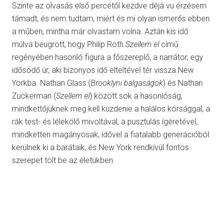
Szinte az olvasás első percétől kezdve déjà vu érzésem
támadt, és nem tudtam, miért és mi olyan ismerős ebben
a műben, mintha már olvastam volna. Aztán kis idő
múlva beugrott, hogy Philip Roth
Szellem el
című
regényében hasonló figura a főszereplő, a narrátor, egy
idősödő úr, aki bizonyos idő elteltével tér vissza New
Yorkba. Nathan Glass (
Brooklyni balgaságok
) és Nathan
Zuckerman (
Szellem el
) között sok a hasonlóság,
mindkettőjüknek meg kell küzdenie a halálos kórsággal, a
rák test- és lélekölő mivoltával, a pusztulás ígéretével,
mindketten magányosak, idővel a fiatalabb generációból
kerülnek ki a barátaik, és New York rendkívül fontos
szerepet tölt be az életükben.