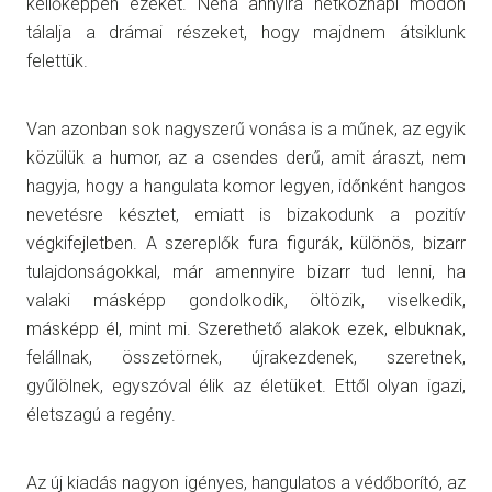
kellőképpen ezeket. Néha annyira hétköznapi módon
tálalja a drámai részeket, hogy majdnem átsiklunk
felettük.
Van azonban sok nagyszerű vonása is a műnek, az egyik
közülük a humor, az a csendes derű, amit áraszt, nem
hagyja, hogy a hangulata komor legyen, időnként hangos
nevetésre késztet, emiatt is bizakodunk a pozitív
végkifejletben. A szereplők fura figurák, különös, bizarr
tulajdonságokkal, már amennyire bizarr tud lenni, ha
valaki másképp gondolkodik, öltözik, viselkedik,
másképp él, mint mi. Szerethető alakok ezek, elbuknak,
felállnak, összetörnek, újrakezdenek, szeretnek,
gyűlölnek, egyszóval élik az életüket. Ettől olyan igazi,
életszagú a regény.
Az új kiadás nagyon igényes, hangulatos a védőborító, az