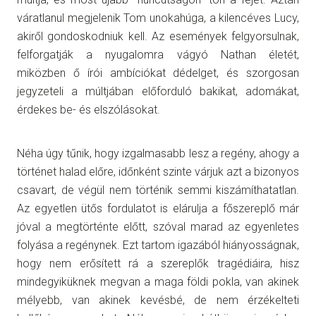
váratlanul megjelenik Tom unokahúga, a kilencéves Lucy,
akiről gondoskodniuk kell. Az események felgyorsulnak,
felforgatják a nyugalomra vágyó Nathan életét,
miközben ő írói ambíciókat dédelget, és szorgosan
jegyzeteli a múltjában előforduló bakikat, adomákat,
érdekes be- és elszólásokat.
Néha úgy tűnik, hogy izgalmasabb lesz a regény, ahogy a
történet halad előre, időnként szinte várjuk azt a bizonyos
csavart, de végül nem történik semmi kiszámíthatatlan.
Az egyetlen ütős fordulatot is elárulja a főszereplő már
jóval a megtörténte előtt, szóval marad az egyenletes
folyása a regénynek. Ezt tartom igazából hiányosságnak,
hogy nem erősített rá a szereplők tragédiáira, hisz
mindegyiküknek megvan a maga földi pokla, van akinek
mélyebb, van akinek kevésbé, de nem érzékelteti