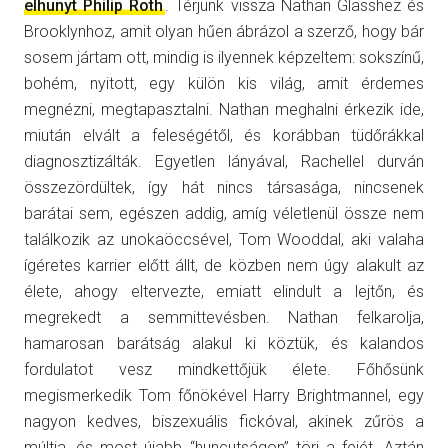
elhunyt Philip Roth
. Térjünk vissza Nathan Glasshez és
Brooklynhoz, amit olyan hűen ábrázol a szerző, hogy bár
sosem jártam ott, mindig is ilyennek képzeltem: sokszínű,
bohém, nyitott, egy külön kis világ, amit érdemes
megnézni, megtapasztalni. Nathan meghalni érkezik ide,
miután elvált a feleségétől, és korábban tüdőrákkal
diagnosztizálták. Egyetlen lányával, Rachellel durván
összezördültek, így hát nincs társasága, nincsenek
barátai sem, egészen addig, amíg véletlenül össze nem
találkozik az unokaöccsével, Tom Wooddal, aki valaha
ígéretes karrier előtt állt, de közben nem úgy alakult az
élete, ahogy eltervezte, emiatt elindult a lejtőn, és
megrekedt a semmittevésben. Nathan felkarolja,
hamarosan barátság alakul ki köztük, és kalandos
fordulatot vesz mindkettőjük élete. Főhősünk
megismerkedik Tom főnökével Harry Brightmannel, egy
nagyon kedves, biszexuális fickóval, akinek zűrös a
múltja, és most újabb “huncutságon” töri a fejét. Aztán