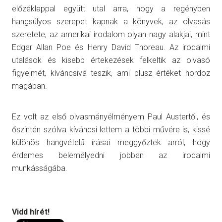
előzéklappal együtt utal arra, hogy a regényben
hangsúlyos szerepet kapnak a könyvek, az olvasás
szeretete, az amerikai irodalom olyan nagy alakjai, mint
Edgar Allan Poe és Henry David Thoreau. Az irodalmi
utalások és kisebb értekezések felkeltik az olvasó
figyelmét, kíváncsivá teszik, ami plusz értéket hordoz
magában.
Ez volt az első olvasmányélményem Paul Austertől, és
őszintén szólva kíváncsi lettem a többi művére is, kissé
különös hangvételű írásai meggyőztek arról, hogy
érdemes belemélyedni jobban az irodalmi
munkásságába.
Vidd hírét!