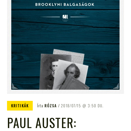
KRITIKÁK
Írta
RÓZSA
2018/07/15
3:50 DU.
PAUL AUSTER: