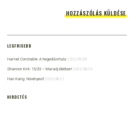
LEGFRISEBB
Harriet Constable: A hegedűvirtuóz
2025/09/28
Shannon Kirk: 15/33 ​– Maradj életben!
2025/08/24
Han Kang: Növényevő
2025/08/21
HIRDETÉS