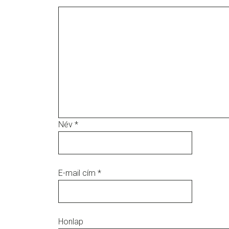
Név
*
E-mail cím
*
Honlap