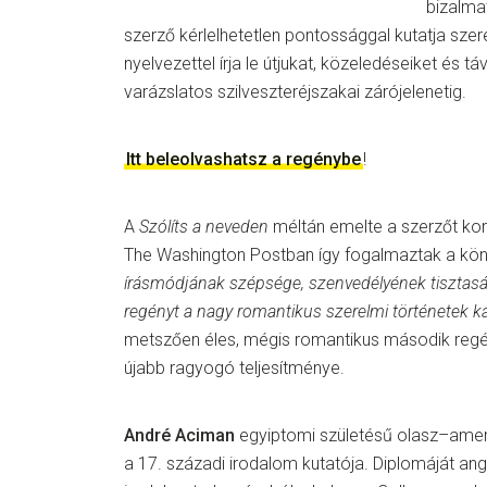
bizalma
szerző kérlelhetetlen pontossággal kutatja szere
nyelvezettel írja le útjukat, közeledéseiket és 
varázslatos szilveszteréjszakai zárójelenetig.
Itt beleolvashatsz a regénybe
!
A
Szólíts a neveden
méltán emelte a szerzőt koru
The Washington Postban így fogalmaztak a kön
írásmódjának szépsége, szenvedélyének tisztasá
regényt a nagy romantikus szerelmi történetek ká
metszően éles, mégis romantikus második reg
újabb ragyogó teljesítménye.
André Aciman
egyiptomi születésű olasz–ameri
a 17. századi irodalom kutatója. Diplomáját an