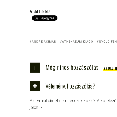
Vidd hírét!
ANDRÉ ACIMAN
ATHENAEUM KIADÓ
NYOLC FEH
Még nincs hozzászólás
i
SZÓLJ 
Vélemény, hozzászólás?
Az e-mail címet nem tesszük közzé.
A kötelez
jelöltük