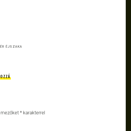
ÉR ÉJSZAKA
HOZZÁ
ő mezőket
*
karakterrel