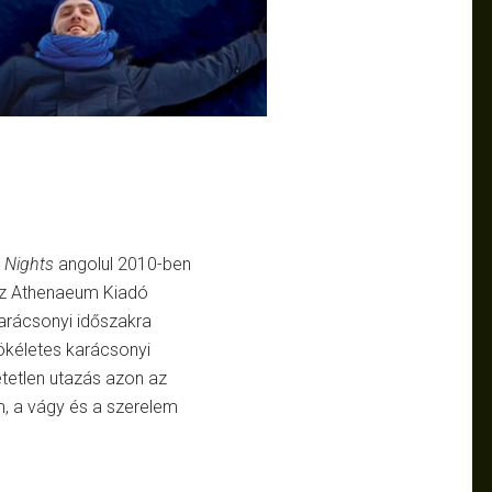
 Nights
angolul 2010-ben
 az Athenaeum Kiadó
arácsonyi időszakra
ökéletes karácsonyi
tetlen utazás azon az
em, a vágy és a szerelem