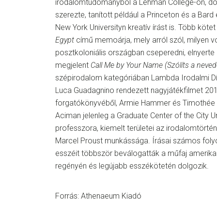
irodalomtudományból a Lehman College-on, dok
szerezte, tanított például a Princeton és a Bar
New York Universityn kreatív írást is. Több köte
Egypt
című memoárja, mely arról szól, milyen v
posztkoloniális országban cseperedni, elnyerte 
megjelent
Call Me by Your Name (Szólíts a neved
szépirodalom kategóriában Lambda Irodalmi Díjj
Luca Guadagnino rendezett nagyjátékfilmet 20
forgatókönyvéből, Armie Hammer és Timothée 
Aciman jelenleg a Graduate Center of the City U
professzora, kiemelt területei az irodalomtörtén
Marcel Proust munkássága. Írásai számos folyó
esszéit többször beválogatták a műfaj amerikai
regényén és legújabb esszékötetén dolgozik.
Forrás: Athenaeum Kiadó