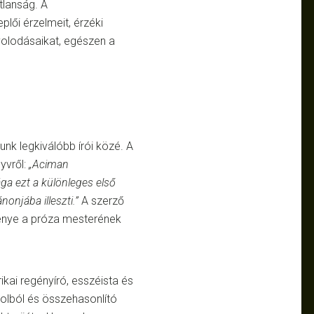
tlanság. A
plői érzelmeit, érzéki
távolodásaikat, egészen a
nk legkiválóbb írói közé. A
yvről:
„Aciman
ga ezt a különleges első
nonjába illeszti.”
A szerző
énye a próza mesterének
kai regényíró, esszéista és
golból és összehasonlító