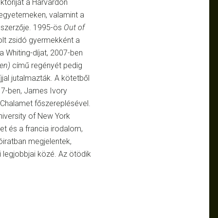
toriját a Harvardon
d egyetemeken, valamint a
t szerzője. 1995-ös
Out of
olt zsidó gyermekként a
a Whiting-díjat, 2007-ben
en)
című regényét pedig
al jutalmazták. A kötetből
17-ben, James Ivory
Chalamet főszereplésével.
niversity of New York
et és a francia irodalom,
iratban megjelentek,
 legjobbjai közé. Az ötödik