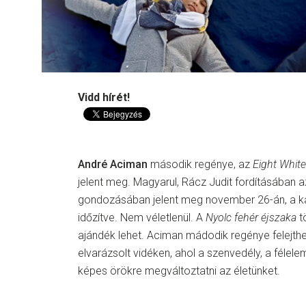
Vidd hírét!
André Aciman
második regénye, az
Eight White
jelent meg. Magyarul, Rácz Judit fordításában
gondozásában jelent meg november 26-án, a k
időzítve. Nem véletlenül. A
Nyolc fehér éjszaka
t
ajándék lehet. Aciman mádodik regénye felejthe
elvarázsolt vidéken, ahol a szenvedély, a félel
képes örökre megváltoztatni az életünket.