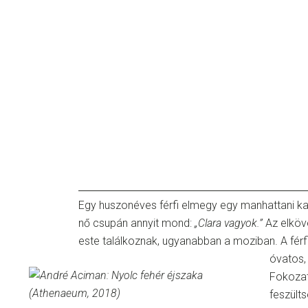
Egy huszonéves férfi elmegy egy manhattani kar
nő csupán annyit mond:
„Clara vagyok.”
Az elköv
este találkoznak, ugyanabban a moziban. A férf
óvatos, 
Fokozat
feszülts