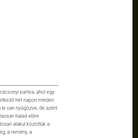
ácsonyi partira, ahol egy
etkező hét napon minden
i le van nyűgözve, de azért
lassan halad előre.
osan alakul közöttük a
ég, a remény, a