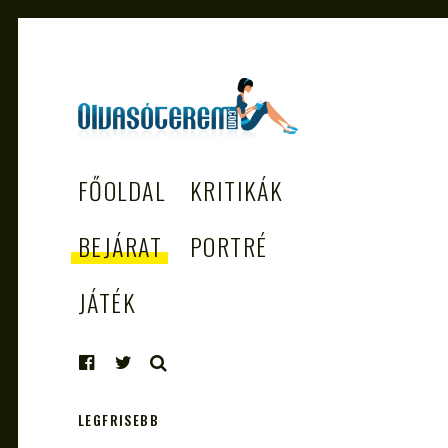
OLVASÓTEREM.COM
könyvekről könyvbarátoknak
FŐOLDAL
KRITIKÁK
– AZ EGÉSZSÉGES
OLVASÁS
BEJÁRAT
PORTRÉ
TÁMOGATÓJA
JÁTÉK
KERESÉS
LEGFRISEBB