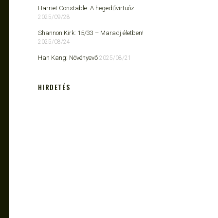
Harriet Constable: A hegedűvirtuóz
2025/09/28
Shannon Kirk: 15/33 ​– Maradj életben!
2025/08/24
Han Kang: Növényevő
2025/08/21
HIRDETÉS