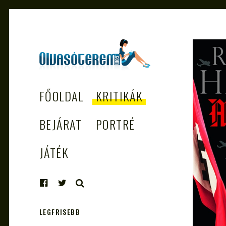
OLVASÓTEREM.COM
könyvekről könyvbarátoknak
FŐOLDAL
KRITIKÁK
– AZ EGÉSZSÉGES
OLVASÁS
BEJÁRAT
PORTRÉ
TÁMOGATÓJA
JÁTÉK
KERESÉS
LEGFRISEBB