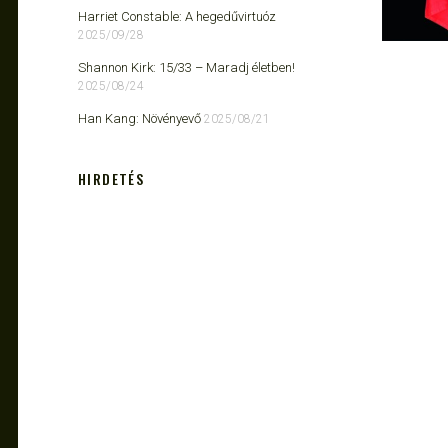
Harriet Constable: A hegedűvirtuóz
2025/09/28
Shannon Kirk: 15/33 ​– Maradj életben!
2025/08/24
Han Kang: Növényevő
2025/08/21
HIRDETÉS