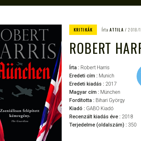
KRITIKÁK
Írta
ATTILA
2018/1
ROBERT HAR
Írta :
Robert Harris
Eredeti cím :
Munich
Eredeti kiadás :
2017
Magyar cím :
München
Fordította :
Bihari György
Kiadó :
GABO Kiadó
Recenzált kiadás éve :
2018
Terjedelme (oldalszám) :
350