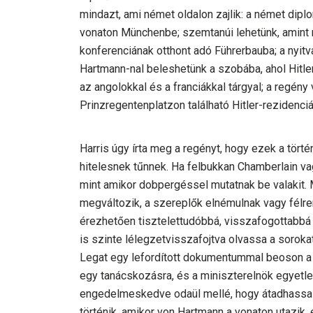
mindazt, ami német oldalon zajlik: a német dipl
vonaton Münchenbe; szemtanúi lehetünk, amint
konferenciának otthont adó Führerbauba; a nyitva 
Hartmann-nal beleshetünk a szobába, ahol Hitler
az angolokkal és a franciákkal tárgyal; a regén
Prinzregentenplatzon található Hitler-rezidenciá
Harris úgy írta meg a regényt, hogy ezek a törté
hitelesnek tűnnek. Ha felbukkan Chamberlain vag
mint amikor dobpergéssel mutatnak be valakit. 
megváltozik, a szereplők elnémulnak vagy félr
érezhetően tisztelettudóbbá, visszafogottabbá 
is szinte lélegzetvisszafojtva olvassa a sorokat
Legat egy lefordított dokumentummal beoson a 
egy tanácskozásra, és a miniszterelnök egyet
engedelmeskedve odaül mellé, hogy átadhassa a
történik, amikor von Hartmann a vonaton utazik, é