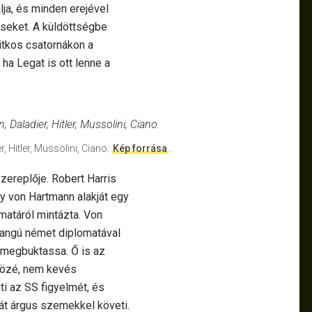
ja, és minden erejével
véseket. A küldöttségbe
itkos csatornákon a
 ha Legat is ott lenne a
, Hitler, Mussolini, Ciano.
Kép forrása
.
zereplője. Robert Harris
gy von Hartmann alakját egy
atáról mintázta. Von
rangú német diplomatával
t megbuktassa. Ő is az
 közé, nem kevés
ti az SS figyelmét, és
át árgus szemekkel követi.