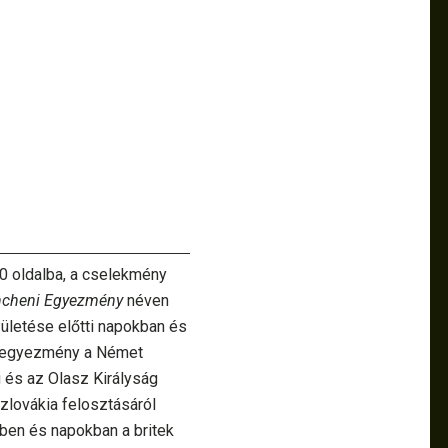
0 oldalba, a cselekmény
cheni Egyezmény
néven
ületése előtti napokban és
 az egyezmény a Német
g és az Olasz Királyság
szlovákia felosztásáról
kben és napokban a britek