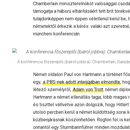
Chamberlain miniszterelnököt valósággal csodál
támogatja a háború elhárításáért tett brit törek
tulajdonképpen nem éppen véletlenül kerül be, t
németektől érkezik a kérés: valaki azt szeretné,
müncheni konferencián.
A konferencia főszereplői (balról jobbra): Chamberlain, Daladier
Német oldalon Paul von Hartmann a történet fős
egy,
a PBS-nek adott interjújában elmondta
, ho
létező személyről,
Adam von Trott
német diplom
Hartmann a német ellenállás tagja, több magas 
és tiszttel vállvetve azon dolgozik, hogy Hitler
utolsó percben kerül a német küldöttség sorai
közbenjárásnak köszönhetően. Rögtön fel is kel
onnantól egy Sturmbannführer minden mozdulat