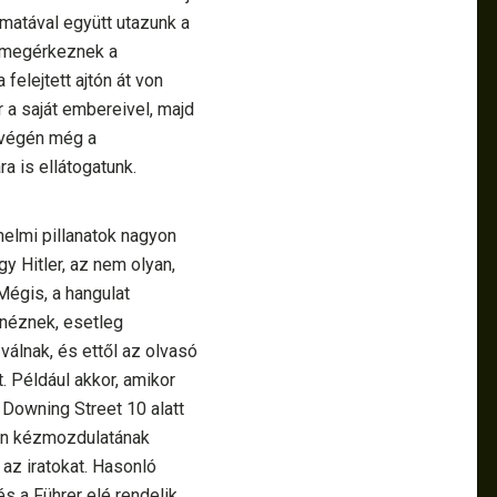
omatával együtt utazunk a
 megérkeznek a
felejtett ajtón át von
 a saját embereivel, majd
y végén még a
ra is ellátogatunk.
nelmi pillanatok nagyon
y Hitler, az nem olyan,
Mégis, a hangulat
enéznek, esetleg
válnak, és ettől az olvasó
. Például akkor, amikor
Downing Street 10 alatt
len kézmozdulatának
z iratokat. Hasonló
s a Führer elé rendelik.