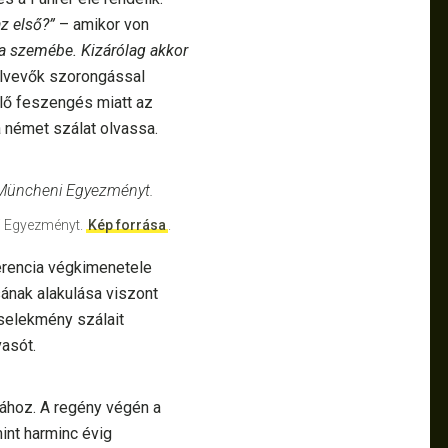
z első?”
– amikor von
 a szemébe. Kizárólag akkor
örülvevők szorongással
ülő feszengés miatt az
a német szálat olvassa.
ni Egyezményt.
Kép forrása
.
ferencia végkimenetele
ának alakulása viszont
cselekmény szálait
asót.
sához. A regény végén a
int harminc évig