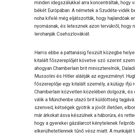
minden idegszálukkal arra koncentráltak, hogy 
békét Európában. A németek a Szudéta-vidék b
noha kifelé még eljátszották, hogy hajlandóak 
nyomásnak, és letesznek azon tervükről, hog
lerohanják Csehszlovákiát.
Harris ebbe a pattanásig feszült közegbe helye
kitalált főszereplőjét követve szó szerint szem
ahogyan Chamberlain brit miniszterelnök, Daladi
Mussolini és Hitler aláírják az egyezményt. Hugh
főszereplője egy kitalált személy, a külügy ifjú
Chamberlain közvetlen közelében dolgozik, és c
válik a Münchenbe utazó brit küldöttség tagjáv
szenved, kétségek gyötrik a jövőt illetően, elb
már árkokat ásva készülnek a háborúra, és retteg
hogy a gyerekei gázálarcot kénytelenek felpróbá
elkerülhetetlennek tűnő vész miatt. A munkáját 