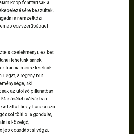
valamiképp fenntartsák a
ekebelezésére készültek,
engedni a nemzetközi
y nemes egyszerűséggel
zte a cselekményt, és két
tanúi lehetünk annak,
er francia miniszterelnök,
 Legat, a regény brit
 reménysége, aki
sak az utolsó pillanatban
á. Magánéleti válságban
orzad attól, hogy Londonban
éssel tölti el a gondolat,
lni a közelgő,
teljes odaadással végzi,