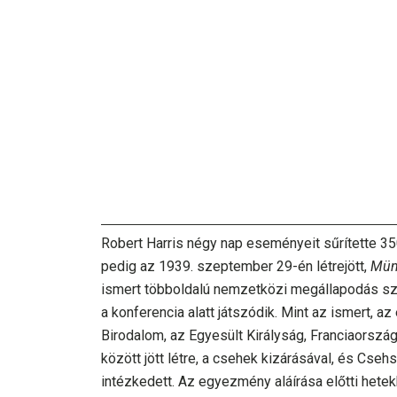
Robert Harris négy nap eseményeit sűrítette 35
pedig az 1939. szeptember 29-én létrejött,
Mün
ismert többoldalú nemzetközi megállapodás sz
a konferencia alatt játszódik. Mint az ismert,
Birodalom, az Egyesült Királyság, Franciaorszá
között jött létre, a csehek kizárásával, és Cseh
intézkedett. Az egyezmény aláírása előtti hete