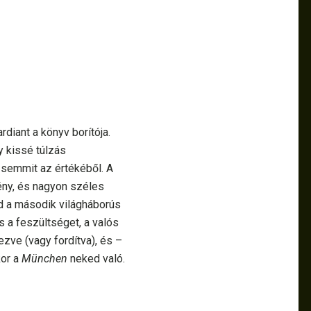
ardiant a könyv borítója.
y kissé túlzás
semmit az értékéből. A
ény, és nagyon széles
d a második világháborús
s a feszültséget, a valós
zve (vagy fordítva), és –
kor a
München
neked való.