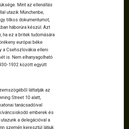
üksége. Mint az ellenállás
llal utazik Münchenbe,
egy titkos dokumentumot,
okban háborúra készül. Azt
 ha ez a britek tudomására
törékeny európai béke
gy a Csehszlovákia elleni
sét is. Nem elhanyagolható
930-1932 között együtt
zemszögéből láttatják az
ing Street 10 alatt,
katonai tanácsadóival
a kíváncsiskodó emberek és
t utazunk a delegációval a
nn szemén keresztül látjuk