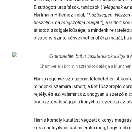
Elsuttogott utasítások, tanácsok (
“Magának ez a
Hartmann Hitlerhez indul;
”Tisztelegjen. Nézzen
beszéljen, ha megszólítja magát.”
), a Hitlert k
átitatott szolgalelkűsége, a mindenkire rátelep
olvasó is szinte kényelmetlenül érzi magát, ha 
Chamberlain brit miniszterelnök aláírja a Münche
Harris regénye szó szerint letehetetlen. A kon
mindenki számára ismert, a két főszereplő sors
rejtély, és ez, valamint az, ahogyan a szerző a 
bogozza, valósággal a könyvhöz szegezi az olv
Harris komoly kutatást végzett a könyv megírá
köszönetnyilvánításban említi meg, hogy több m