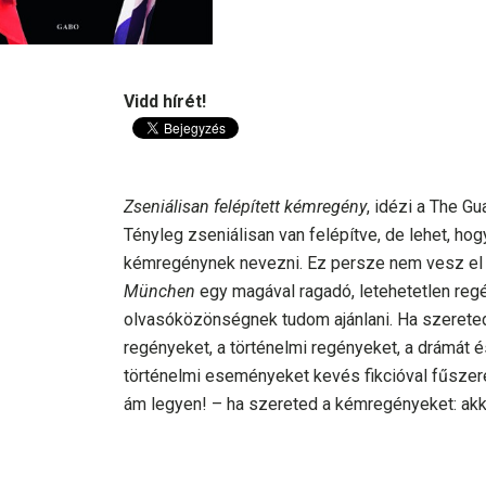
Vidd hírét!
Zseniálisan felépített kémregény
, idézi a The Gu
Tényleg zseniálisan van felépítve, de lehet, hog
kémregénynek nevezni. Ez persze nem vesz el 
München
egy magával ragadó, letehetetlen reg
olvasóközönségnek tudom ajánlani. Ha szerete
regényeket, a történelmi regényeket, a drámát é
történelmi eseményeket kevés fikcióval fűszere
ám legyen! – ha szereted a kémregényeket: ak