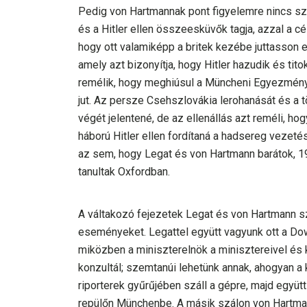
Pedig von Hartmannak pont figyelemre nincs sz
és a Hitler ellen összeesküvők tagja, azzal a cé
hogy ott valamiképp a britek kezébe juttasson 
amely azt bizonyítja, hogy Hitler hazudik és tit
remélik, hogy meghiúsul a Müncheni Egyezmény,
jut. Az persze Csehszlovákia lerohanását és a 
végét jelentené, de az ellenállás azt reméli, ho
háború Hitler ellen fordítaná a hadsereg vezeté
az sem, hogy Legat és von Hartmann barátok, 1
tanultak Oxfordban.
A váltakozó fejezetek Legat és von Hartmann s
eseményeket. Legattel együtt vagyunk ott a Down
miközben a miniszterelnök a minisztereivel és 
konzultál; szemtanúi lehetünk annak, ahogyan 
riporterek gyűrűjében száll a gépre, majd együt
repülőn Münchenbe. A másik szálon von Hartma