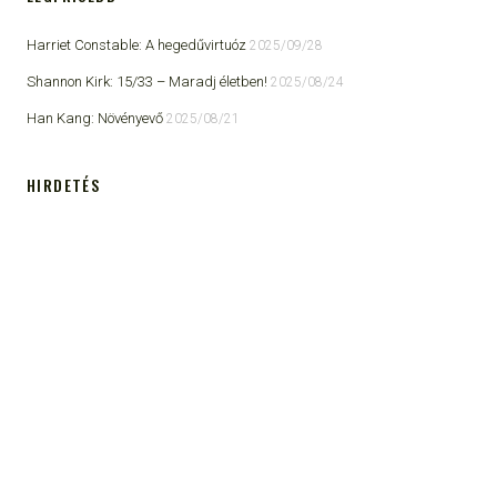
Harriet Constable: A hegedűvirtuóz
2025/09/28
Shannon Kirk: 15/33 ​– Maradj életben!
2025/08/24
Han Kang: Növényevő
2025/08/21
HIRDETÉS