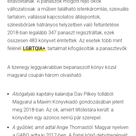
eltávolítanak. A panaszok mögött rejlő okok
változatosak: a műben található istenkáromlás, szexuális
tartalom, vallással kapcsolatos álláspontok,
színesbőrűek hátrányos helyzetben való feltüntetése.
2018-ban legalább 347 panaszt regisztráltak, ezek
összesen 483 könyvet érintettek. Az esetek több mint
felénél
LGBTQIA+
tartalmat kifogásolták a panasztevők.
A tizenegy leggyakrabban bepanaszolt könyv közül
magyarul csupán három olvasható:
Alsógatyás kapitány kalandjai
Dav Pilkey tollából.
Magyarul a Maxim Könyvkiadó gondozásában jelent
meg 2018-ban. Az ok, amiért tiltólistára került: a
könyvben egy azonos nemű pár szerepel.
A gyűlölet, amit adtál
Angie Thomastól. Magyar nyelven
a GABO adta ki 2017-ben. A fiatal írónő debütregényét