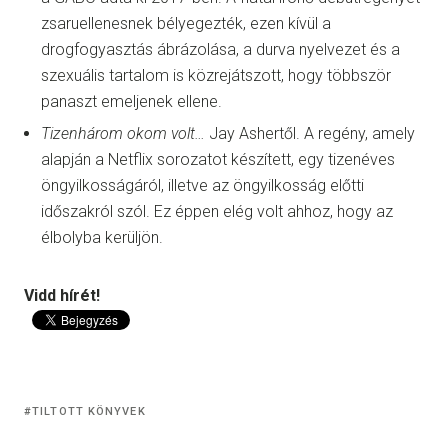
zsaruellenesnek bélyegezték, ezen kívül a
drogfogyasztás ábrázolása, a durva nyelvezet és a
szexuális tartalom is közrejátszott, hogy többször
panaszt emeljenek ellene.
Tizenhárom ​okom volt…
Jay Ashertől. A regény, amely
alapján a Netflix sorozatot készített, egy tizenéves
öngyilkosságáról, illetve az öngyilkosság előtti
időszakról szól. Ez éppen elég volt ahhoz, hogy az
élbolyba kerüljön.
Vidd hírét!
TILTOTT KÖNYVEK