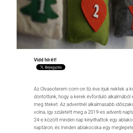
Vidd hírét!
Az Olvasoterem.com-on tíz éve írjuk nektek a k
döntöttünk, hogy a kerek évforduló alkalmából 
meg titeket. Az adventnél alkalmasabb időszak
volna, így született meg a 2019-es adventi nap
24-e között minden nap kinyithattok egy ablako
naptáron, és minden ablakocska egy meglepetés