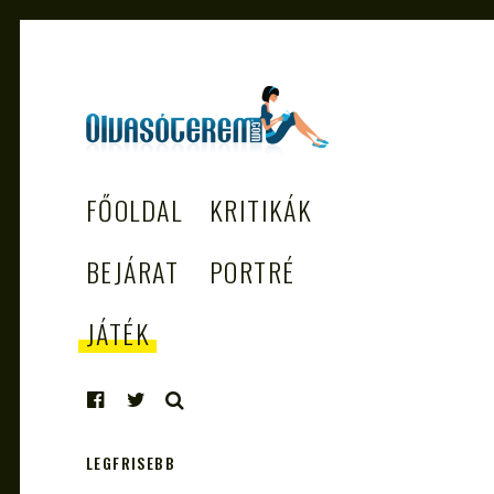
OLVASÓTEREM.COM
könyvekről könyvbarátoknak
FŐOLDAL
KRITIKÁK
– AZ EGÉSZSÉGES
OLVASÁS
BEJÁRAT
PORTRÉ
TÁMOGATÓJA
JÁTÉK
KERESÉS
LEGFRISEBB