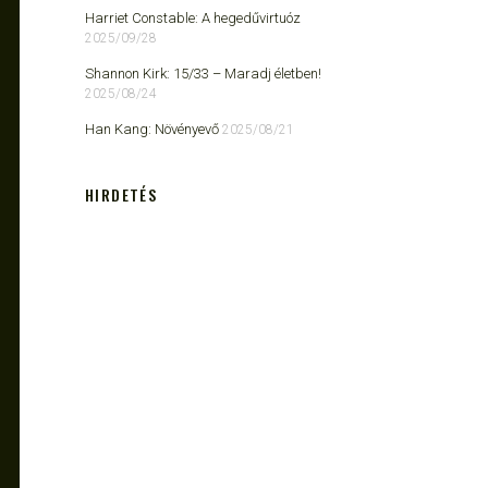
Harriet Constable: A hegedűvirtuóz
2025/09/28
Shannon Kirk: 15/33 ​– Maradj életben!
2025/08/24
Han Kang: Növényevő
2025/08/21
HIRDETÉS