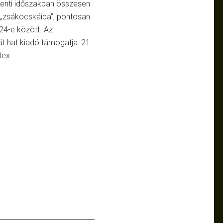
venti időszakban összesen
 „zsákocskáiba”, pontosan
24-e között. Az
 hat kiadó támogatja: 21.
tex.