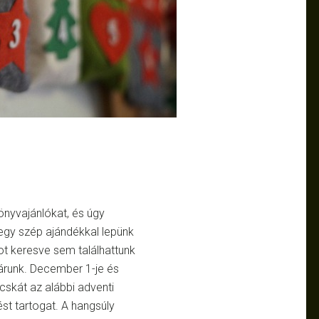
önyvajánlókat, és úgy
egy szép ajándékkal lepünk
ot keresve sem találhattunk
tárunk. December 1-je és
cskát az alábbi adventi
t tartogat. A hangsúly