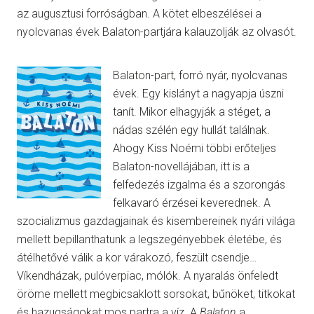
az augusztusi forróságban. A kötet elbeszélései a
nyolcvanas évek Balaton-partjára kalauzolják az olvasót.
Balaton-part, forró nyár, nyolcvanas
évek. Egy kislányt a nagyapja úszni
tanít. Mikor elhagyják a stéget, a
nádas szélén egy hullát találnak.
Ahogy Kiss Noémi többi erőteljes
Balaton-novellájában, itt is a
felfedezés izgalma és a szorongás
felkavaró érzései keverednek. A
szocializmus gazdagjainak és kisembereinek nyári világa
mellett bepillanthatunk a legszegényebbek életébe, és
átélhetővé válik a kor várakozó, feszült csendje…
Víkendházak, pulóverpiac, mólók. A nyaralás önfeledt
öröme mellett megbicsaklott sorsokat, bűnöket, titkokat
és hazugságokat mos partra a víz. A
Balaton
a