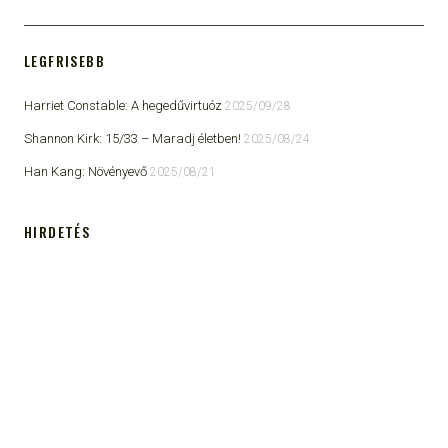
LEGFRISEBB
Harriet Constable: A hegedűvirtuóz
2025/09/28
Shannon Kirk: 15/33 ​– Maradj életben!
2025/08/24
Han Kang: Növényevő
2025/08/21
HIRDETÉS