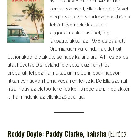
nyolcvanévesek, John Alzheimer-
kórban szenved, Ella rákbeteg. Mivel
elegük van az orvosi kezelésekből és
felnőtt gyermekeik állandó
aggodalmaskodásából, régi
lakóautójukkal, az 1978-as évjáratú
Örömjárgánnyal elindulnak detroiti
otthonukból életük utolsó nagy kalandjára. A híres 66-os
utat követve Disneyland felé veszik az irányt, és
próbálják felidézni a múltat, amire John csak nagyon
ritkán és nagyon homályosan emlékszik. De Ella szentül
hiszi, hogy az életből lehet és kell is repetázni, még akkor
is, ha mindenki az ellenkezőjét állítja.
Roddy Doyle: Paddy Clarke, hahaha
(Európa