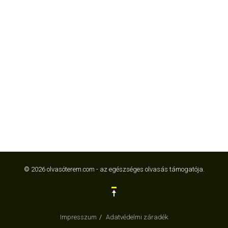
© 2026 olvasóterem.com - az egészséges olvasás támogatója.
Impresszum
Adatvédelmi záradék