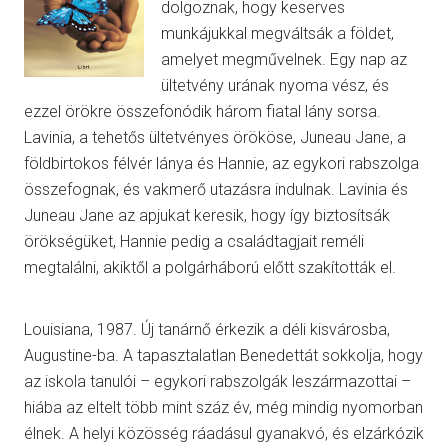
dolgoznak, hogy keserves
munkájukkal megváltsák a földet,
amelyet megművelnek. Egy nap az
ültetvény urának nyoma vész, és
ezzel örökre összefonódik három fiatal lány sorsa.
Lavinia, a tehetős ültetvényes örököse, Juneau Jane, a
földbirtokos félvér lánya és Hannie, az egykori rabszolga
összefognak, és vakmerő utazásra indulnak. Lavinia és
Juneau Jane az apjukat keresik, hogy így biztosítsák
örökségüket, Hannie pedig a családtagjait reméli
megtalálni, akiktől a polgárháború előtt szakították el.
Louisiana, 1987. Új tanárnő érkezik a déli kisvárosba,
Augustine-ba. A tapasztalatlan Benedettát sokkolja, hogy
az iskola tanulói – egykori rabszolgák leszármazottai –
hiába az eltelt több mint száz év, még mindig nyomorban
élnek. A helyi közösség ráadásul gyanakvó, és elzárkózik