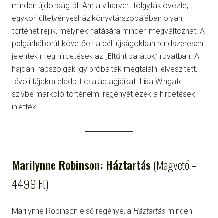
minden újdonságtól. Ám a viharvert tölgyfák övezte,
egykori ültetvényesház könyvtárszobájában olyan
történet rejlik, melynek hatására minden megváltozhat. A
polgárháborút követően a déli újságokban rendszeresen
jelentek meg hirdetések az „Eltűnt barátok” rovatban. A
hajdani rabszolgák így próbálták megtalálni elveszített,
távoli tájakra eladott családtagjaikat. Lisa Wingate
szívbe markoló történelmi regényét ezek a hirdetések
ihlették.
Marilynne Robinson: Háztartás
(Magvető –
4499 Ft)
Marilynne Robinson első regénye, a
Háztartás
minden