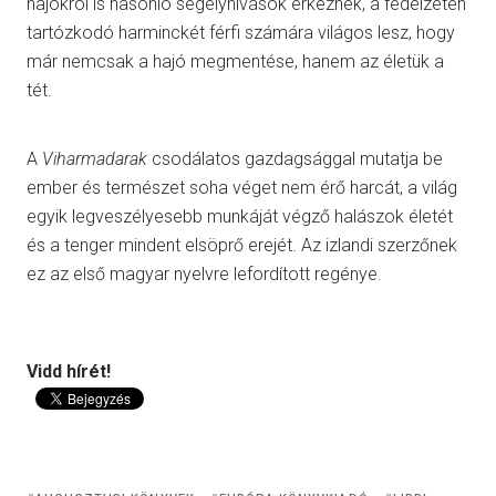
hajókról is hasonló segélyhívások érkeznek, a fedélzeten
tartózkodó harminckét férfi számára világos lesz, hogy
már nemcsak a hajó megmentése, hanem az életük a
tét.
A
Viharmadarak
csodálatos gazdagsággal mutatja be
ember és természet soha véget nem érő harcát, a világ
egyik legveszélyesebb munkáját végző halászok életét
és a tenger mindent elsöprő erejét. Az izlandi szerzőnek
ez az első magyar nyelvre lefordított regénye.
Vidd hírét!