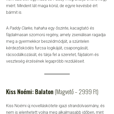
miért. Mindent lát maga körül, de egyre kevésbé ért
bármit is.
A
Paddy Clarke, hahaha
egy őszinte, kacagtató és
fájdalmasan szomorú regény, amely zseniálisan ragadja
meg a gyermekkor beszédmódját, a szüntelen
kérdezősködés furcsa logikáját, csapongását,
rácsodálkozását, és tárja fel a szeretet, fájdalom és
veszteség érzésének legapróbb rezdüléseit.
Kiss Noémi: Balaton
(Magvető – 2999 Ft)
Kiss Noémi új novelláskötete igazi strandolvasmány, és
nem is jelenhetett volna meg alkalmasabb időben, mint