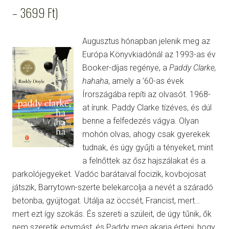
– 3699 Ft)
Augusztus hónapban jelenik meg az
Európa Könyvkiadónál az 1993-as év
Booker-díjas regénye, a
Paddy Clarke,
hahaha
, amely a ’60-as évek
Írországába repíti az olvasót. 1968-
at írunk. Paddy Clarke tízéves, és dúl
benne a felfedezés vágya. Olyan
mohón olvas, ahogy csak gyerekek
tudnak, és úgy gyűjti a tényeket, mint
a felnőttek az ősz hajszálakat és a
parkolójegyeket. Vadóc barátaival focizik, kovbojosat
játszik, Barrytown-szerte belekarcolja a nevét a száradó
betonba, gyújtogat. Utálja az öccsét, Francist, mert…
mert ezt így szokás. És szereti a szüleit, de úgy tűnik, ők
nem szeretik egymást, és Paddy meg akarja érteni, hogy