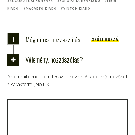
AUGUSZTUSI KÖNYVEK
EURÓPA KÖNYVKIADÓ
LIBRI
KIADÓ
MAGVETŐ KIADÓ
VINTON KIADÓ
i
Még nincs hozzászólás
SZÓLJ HOZZÁ
Vélemény, hozzászólás?
Az e-mail címet nem tesszük közzé.
A kötelező mezőket
*
karakterrel jelöltük