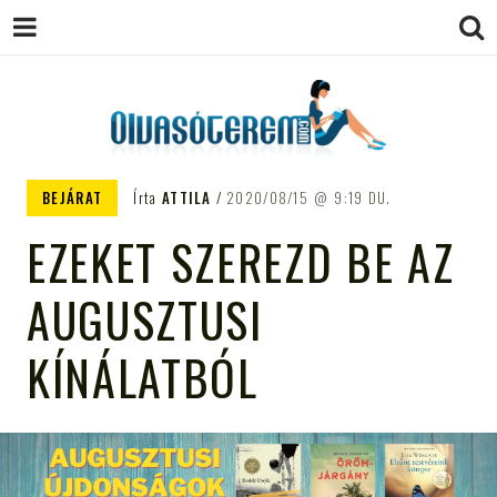
OLVASÓTEREM.COM – AZ
könyvekről könyvbarátoknak
BEJÁRAT
Írta
ATTILA
2020/08/15
9:19 DU.
EGÉSZSÉGES OLVASÁS
EZEKET SZEREZD BE AZ
TÁMOGATÓJA
AUGUSZTUSI
KÍNÁLATBÓL