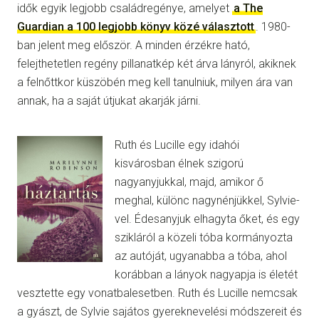
idők egyik legjobb családregénye, amelyet
a The
Guardian a 100 legjobb könyv közé választott
. 1980-
ban jelent meg először. A minden érzékre ható,
felejthetetlen regény pillanatkép két árva lányról, akiknek
a felnőttkor küszöbén meg kell tanulniuk, milyen ára van
annak, ha a saját útjukat akarják járni.
Ruth és Lucille egy idahói
kisvárosban élnek szigorú
nagyanyjukkal, majd, amikor ő
meghal, különc nagynénjükkel, Sylvie-
vel. Édesanyjuk elhagyta őket, és egy
szikláról a közeli tóba kormányozta
az autóját, ugyanabba a tóba, ahol
korábban a lányok nagyapja is életét
vesztette egy vonatbalesetben. Ruth és Lucille nemcsak
a gyászt, de Sylvie sajátos gyereknevelési módszereit és