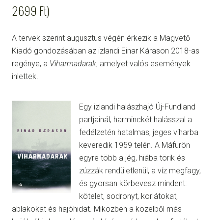
2699 Ft)
A tervek szerint augusztus végén érkezik a Magvető
Kiadó gondozásában az izlandi Einar Kárason 2018-as
regénye, a
Viharmadarak
, amelyet valós események
ihlettek.
Egy izlandi halászhajó Új-Fundland
partjainál, harminckét halásszal a
fedélzetén hatalmas, jeges viharba
keveredik 1959 telén. A Máfurön
egyre több a jég, hiába törik és
zúzzák rendületlenül, a víz megfagy,
és gyorsan körbevesz mindent:
kötelet, sodronyt, korlátokat,
ablakokat és hajóhidat. Miközben a közelből más