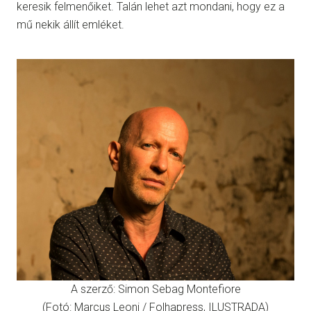
keresik felmenőiket. Talán lehet azt mondani, hogy ez a
mű nekik állít emléket.
A szerző: Simon Sebag Montefiore
(Fotó: Marcus Leoni / Folhapress, ILUSTRADA)