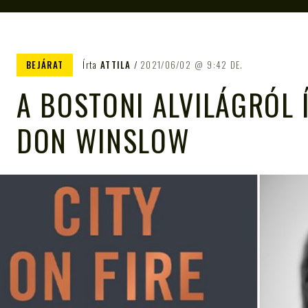
BEJÁRAT
Írta
ATTILA
2021/06/02
9:42 DE.
A BOSTONI ALVILÁGRÓL 
DON WINSLOW