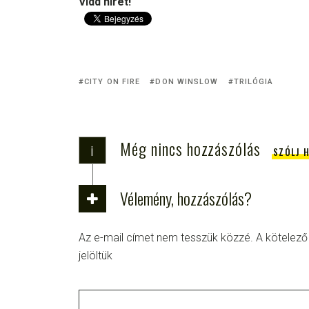
Vidd hírét!
CITY ON FIRE
DON WINSLOW
TRILÓGIA
Még nincs hozzászólás
i
SZÓLJ 
Vélemény, hozzászólás?
Az e-mail címet nem tesszük közzé.
A kötelez
jelöltük