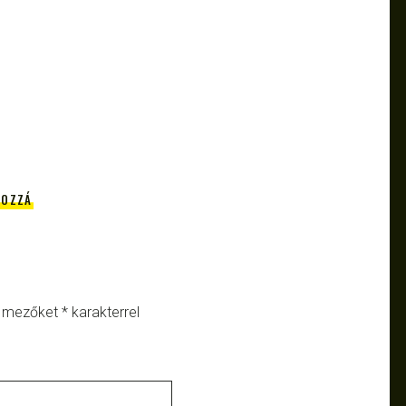
HOZZÁ
ő mezőket
*
karakterrel