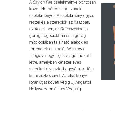
A
City on Fire
cselekménye pontosan
követi Homérosz eposzának
cselekményét. A cselekmény egyes
részei és a szereplők az
Iliász
ban,
az
Aeneis
ben, az
Odüsszeiá
ban, a
görög tragédiákban és a görög
mitológiában található alakok és
történetek analógiái. Winslow a
trilógiával egy teljes világot hozott
létre, amelyben kétezer éves
sztorikat olvasztott eggyé a kortárs
krimi eszközeivel. Az első könyv
Ryan útját követi végig Új-Angliától
Hollywoodon át Las Vegasig.