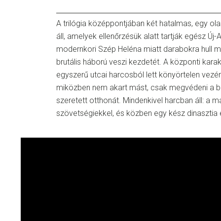
A trilógia középpontjában két hatalmas, egy ola
áll, amelyek ellenőrzésük alatt tartják egész Új
modernkori Szép Heléna miatt darabokra hull m
brutális háború veszi kezdetét. A központi kara
egyszerű utcai harcosból lett könyörtelen vezér
miközben nem akart mást, csak megvédeni a bar
szeretett otthonát. Mindenkivel harcban áll: a maf
szövetségiekkel, és közben egy kész dinasztia ép