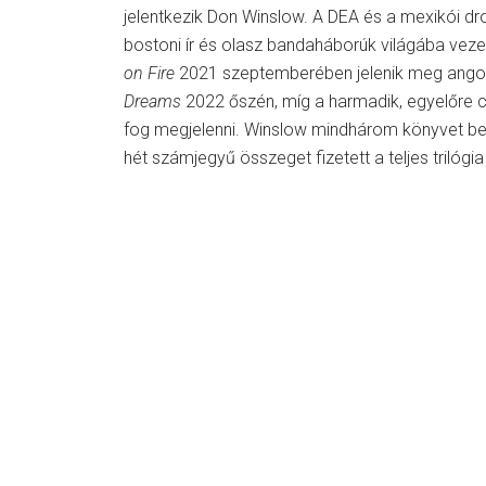
jelentkezik Don Winslow. A DEA és a mexikói dro
bostoni ír és olasz bandaháborúk világába vezet
on Fire
2021 szeptemberében jelenik meg angolu
Dreams
2022 őszén, míg a harmadik, egyelőre c
fog megjelenni. Winslow mindhárom könyvet be
hét számjegyű összeget fizetett a teljes trilógia