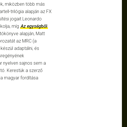
ltek, miközben több más
tell-trilógia alapján az FX
tési jogait Leonardo
kolja, míg
Az egység
ből
tókönyve alapján, Matt
rozatát az MRC (a
készül adaptálni, és
isregényének
ar nyelven sajnos sem a
tó. Kerestük a szerző
gia magyar fordítása