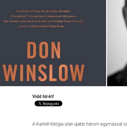
Vidd hírét!
A Kartell-trilógia után újabb három egymással