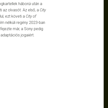
gkartellek háborúi után a
i az olvasót. Az első, a
City
l, ezt követi a
City of
ím nélküli regény 2023-ban
fejezte már, a Sony pedig
 adaptációs jogaiért.