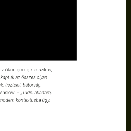
az ókori görög klasszikus,
 kaptuk az összes olyan
 tisztelet, bátorság,
inslow. –
„Tudni akartam,
y modern kontextusba úgy,