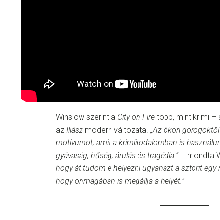
Winslow szerint a
City on Fire
több, mint krimi – 
az
Iliász
modern változata.
„Az ókori görögöktől
motívumot, amit a krimiirodalomban is használunk:
gyávaság, hűség, árulás és tragédia.” –
mondta W
hogy át tudom-e helyezni ugyanazt a sztorit eg
hogy önmagában is megállja a helyét.”