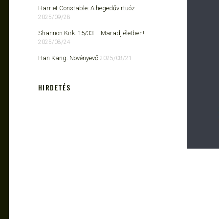
Harriet Constable: A hegedűvirtuóz
2025/09/28
Shannon Kirk: 15/33 ​– Maradj életben!
2025/08/24
Han Kang: Növényevő
2025/08/21
HIRDETÉS