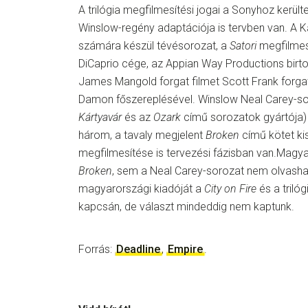
A trilógia megfilmesítési jogai a Sonyhoz kerü
Winslow-regény adaptációja is tervben van. A Kar
számára készül tévésorozat, a
Satori
megfilmesí
DiCaprio cége, az Appian Way Productions birto
James Mangold forgat filmet Scott Frank forga
Damon főszereplésével. Winslow Neal Carey-so
Kártyavár
és az
Ozark
című sorozatok gyártója) 
három, a tavaly megjelent
Broken
című kötet k
megfilmesítése is tervezési fázisban van.Magy
Broken
, sem a Neal Carey-sorozat nem olvasha
magyarországi kiadóját a
City on Fire
és a triló
kapcsán, de választ mindeddig nem kaptunk.
Forrás:
Deadline
,
Empire
.