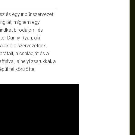
sz és egy ír bűnszervezet
-Angliát, mígnem egy
indkét birodalom, és
kter Danny Ryan, aki
alakja a szervezetnek,
átait, a családját és a
fiával, a helyi zsarukkal, a
ül fel körülötte.