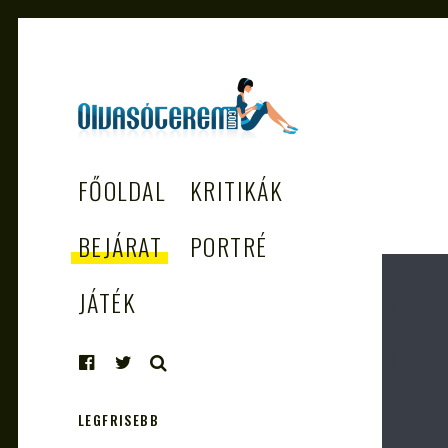
OLVASÓTEREM.COM
könyvekről könyvbarátoknak
FŐOLDAL
KRITIKÁK
– AZ EGÉSZSÉGES
OLVASÁS
BEJÁRAT
PORTRÉ
TÁMOGATÓJA
JÁTÉK
KERESÉS
LEGFRISEBB