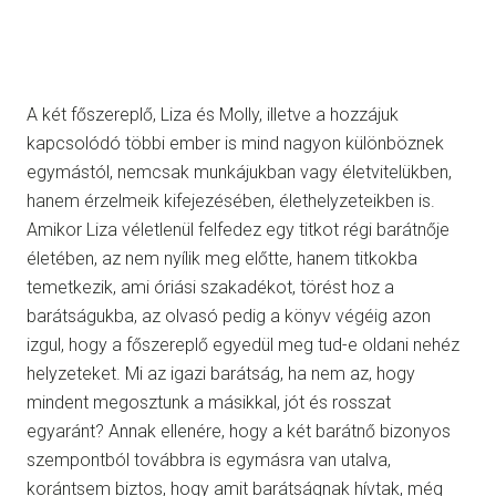
A két főszereplő, Liza és Molly, illetve a hozzájuk
kapcsolódó többi ember is mind nagyon különböznek
egymástól, nemcsak munkájukban vagy életvitelükben,
hanem érzelmeik kifejezésében, élethelyzeteikben is.
Amikor Liza véletlenül felfedez egy titkot régi barátnője
életében, az nem nyílik meg előtte, hanem titkokba
temetkezik, ami óriási szakadékot, törést hoz a
barátságukba, az olvasó pedig a könyv végéig azon
izgul, hogy a főszereplő egyedül meg tud-e oldani nehéz
helyzeteket. Mi az igazi barátság, ha nem az, hogy
mindent megosztunk a másikkal, jót és rosszat
egyaránt? Annak ellenére, hogy a két barátnő bizonyos
szempontból továbbra is egymásra van utalva,
korántsem biztos, hogy amit barátságnak hívtak, még