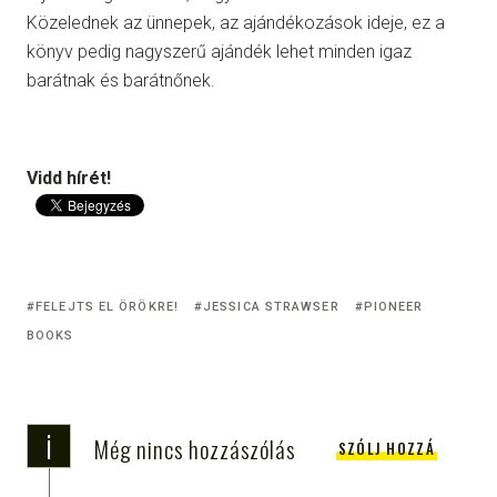
Közelednek az ünnepek, az ajándékozások ideje, ez a
könyv pedig nagyszerű ajándék lehet minden igaz
barátnak és barátnőnek.
Vidd hírét!
FELEJTS EL ÖRÖKRE!
JESSICA STRAWSER
PIONEER
BOOKS
i
Még nincs hozzászólás
SZÓLJ HOZZÁ