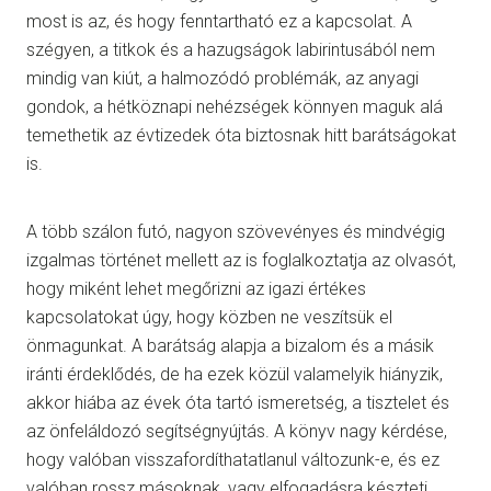
most is az, és hogy fenntartható ez a kapcsolat. A
szégyen, a titkok és a hazugságok labirintusából nem
mindig van kiút, a halmozódó problémák, az anyagi
gondok, a hétköznapi nehézségek könnyen maguk alá
temethetik az évtizedek óta biztosnak hitt barátságokat
is.
A több szálon futó, nagyon szövevényes és mindvégig
izgalmas történet mellett az is foglalkoztatja az olvasót,
hogy miként lehet megőrizni az igazi értékes
kapcsolatokat úgy, hogy közben ne veszítsük el
önmagunkat. A barátság alapja a bizalom és a másik
iránti érdeklődés, de ha ezek közül valamelyik hiányzik,
akkor hiába az évek óta tartó ismeretség, a tisztelet és
az önfeláldozó segítségnyújtás. A könyv nagy kérdése,
hogy valóban visszafordíthatatlanul változunk-e, és ez
valóban rossz másoknak, vagy elfogadásra készteti