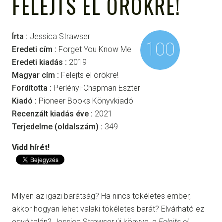
FELEJTS EL ÖRÖKRE!
Írta :
Jessica Strawser
100
Eredeti cím :
Forget You Know Me
Eredeti kiadás :
2019
Magyar cím :
Felejts el örökre!
Fordította :
Perlényi-Chapman Eszter
Kiadó :
Pioneer Books Könyvkiadó
Recenzált kiadás éve :
2021
Terjedelme (oldalszám) :
349
Vidd hírét!
Milyen az igazi barátság? Ha nincs tökéletes ember,
akkor hogyan lehet valaki tökéletes barát? Elvárható ez
egyáltalán? Jessica Strawser új könyve, a
Felejts el