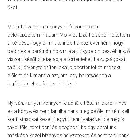
őket.
Mialatt olvastam a könyvet, folyamatosan
beleképzeltem magam Molly és Liza helyébe. Feltettem
a kérdést, hogy én mit tennék, ha észrevenném, hogy
betörtek a barátnőmhöz, mialatt Skype-on beszéltünk, ő
viszont később letagadja a történteket, hazugságokat
talál ki, érvényteleníteni akarja a történteket, menekül
előlem és kimondja azt, ami egy barátságban a
legfájóbb lehet: felejts el örökre!
Nyilván, ha ilyen könnyen feladná a hősünk, akkor nincs
ez a könyv, és nem tanulhatnánk meg belőle, miként kell
konfliktusokat kezelni, együtt lenni valakivel, de mégis
távol tőle, teret adni és elfogadni, ha egy barátunk
másképp kezel bizonyos helyzeteket, és nem tanulnánk