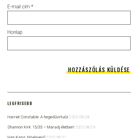
E-mail cím
*
Honlap
LEGFRISEBB
Harriet Constable: A hegedűvirtuóz
2025/09/28
Shannon Kirk: 15/33 ​– Maradj életben!
2025/08/24
Han Kang: Növényevő
2025/08/21