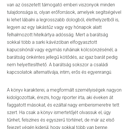
van az összetett támogató emberi viszonyok minden
tulajdonsága is, olyan erőforrások, amelyek segítségével
ki lehet lábalni a legrosszabb dologból, élethelyzetből is,
legyen az egy lakástűz vagy egy hónapok alatt
felhalmozott hitelkártya adósság. Mert a barátság
sokkal több a sarki kávézóban elfogyasztott
kapucsínónál vagy egymás ruháinak kölcsönzésénél, a
barátság önkéntes jellegű kötődés, az igaz barát pedig
nem helyettesíthető. A barátság sokszor a családi
kapcsolatok alternatívája, intim, erős és egyenrangú.
A könyv karakterei, a megformált személyiségek nagyon
kidolgozottak, érezni, hogy riporter írta, aki éveken át
faggatott másokat, és ezáltal nagy emberismeretre tett
szert. Ha csak a könyv ismertetőjét olvassuk el, úgy
tűnhet, felszínes és egyszerű történet, de már az első
fejezet végén kiderül, hogy sokkal több van benne.