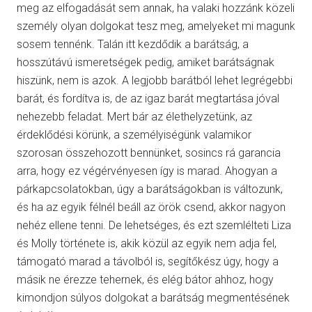
meg az elfogadását sem annak, ha valaki hozzánk közeli
személy olyan dolgokat tesz meg, amelyeket mi magunk
sosem tennénk. Talán itt kezdődik a barátság, a
hosszútávú ismeretségek pedig, amiket barátságnak
hiszünk, nem is azok. A legjobb barátból lehet legrégebbi
barát, és fordítva is, de az igaz barát megtartása jóval
nehezebb feladat. Mert bár az élethelyzetünk, az
érdeklődési körünk, a személyiségünk valamikor
szorosan összehozott bennünket, sosincs rá garancia
arra, hogy ez végérvényesen így is marad. Ahogyan a
párkapcsolatokban, úgy a barátságokban is változunk,
és ha az egyik félnél beáll az örök csend, akkor nagyon
nehéz ellene tenni. De lehetséges, és ezt szemlélteti Liza
és Molly története is, akik közül az egyik nem adja fel,
támogató marad a távolból is, segítőkész úgy, hogy a
másik ne érezze tehernek, és elég bátor ahhoz, hogy
kimondjon súlyos dolgokat a barátság megmentésének