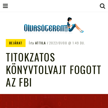
OLVASÓTEREM.COM – AZ
könyvekről könyvbarátoknak
BEJÁRAT
Írta
ATTILA
2022/01/08
1:49 DU.
EGÉSZSÉGES OLVASÁS
TITOKZATOS
TÁMOGATÓJA
KÖNYVTOLVAJT FOGOTT
AZ FBI