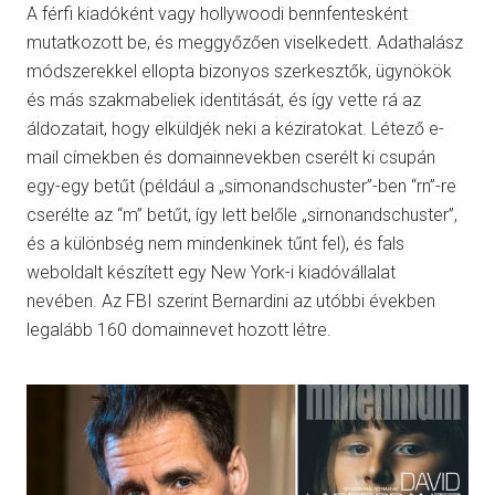
A férfi kiadóként vagy hollywoodi bennfentesként
mutatkozott be, és meggyőzően viselkedett. Adathalász
módszerekkel ellopta bizonyos szerkesztők, ügynökök
és más szakmabeliek identitását, és így vette rá az
áldozatait, hogy elküldjék neki a kéziratokat. Létező e-
mail címekben és domainnevekben cserélt ki csupán
egy-egy betűt (például a „simonandschuster”-ben “rn”-re
cserélte az “m” betűt, így lett belőle „sirnonandschuster”,
és a különbség nem mindenkinek tűnt fel), és fals
weboldalt készített egy New York-i kiadóvállalat
nevében. Az FBI szerint Bernardini az utóbbi években
legalább 160 domainnevet hozott létre.