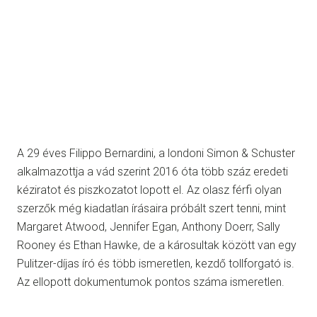
A 29 éves Filippo Bernardini, a londoni Simon & Schuster
alkalmazottja a vád szerint 2016 óta több száz eredeti
kéziratot és piszkozatot lopott el. Az olasz férfi olyan
szerzők még kiadatlan írásaira próbált szert tenni, mint
Margaret Atwood, Jennifer Egan, Anthony Doerr, Sally
Rooney és Ethan Hawke, de a károsultak között van egy
Pulitzer-díjas író és több ismeretlen, kezdő tollforgató is.
Az ellopott dokumentumok pontos száma ismeretlen.