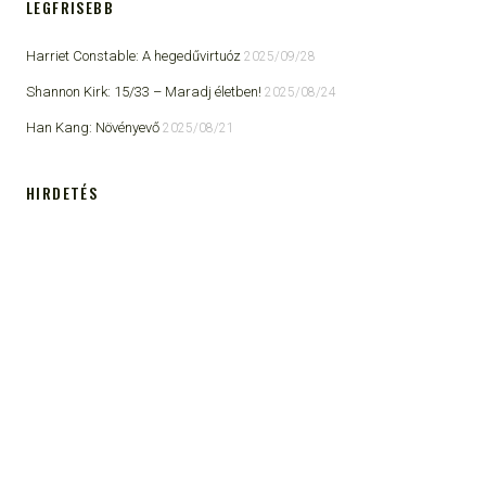
LEGFRISEBB
Harriet Constable: A hegedűvirtuóz
2025/09/28
Shannon Kirk: 15/33 ​– Maradj életben!
2025/08/24
Han Kang: Növényevő
2025/08/21
HIRDETÉS