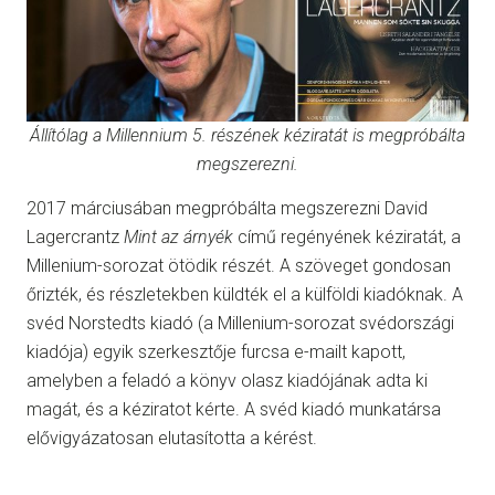
Állítólag a Millennium 5. részének kéziratát is megpróbálta
megszerezni.
2017 márciusában megpróbálta megszerezni David
Lagercrantz
Mint az árnyék
című regényének kéziratát, a
Millenium-sorozat ötödik részét. A szöveget gondosan
őrizték, és részletekben küldték el a külföldi kiadóknak. A
svéd Norstedts kiadó (a Millenium-sorozat svédországi
kiadója) egyik szerkesztője furcsa e-mailt kapott,
amelyben a feladó a könyv olasz kiadójának adta ki
magát, és a kéziratot kérte. A svéd kiadó munkatársa
elővigyázatosan elutasította a kérést.