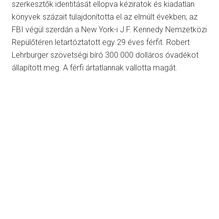
szerkesztők identitását ellopva kéziratok és kiadatlan
könyvek százait tulajdonította el az elmúlt években; az
FBI végül szerdán a New York-i J.F. Kennedy Nemzetközi
Repülőtéren letartóztatott egy 29 éves férfit. Robert
Lehrburger szövetségi bíró 300 000 dolláros óvadékot
állapított meg. A férfi ártatlannak vallotta magát.