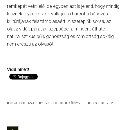
rémképét vetíti elő, de egyben azt is jelenti, hogy mindig
lesznek olyanok, akik vállalják a harcot a bűnözés
kultúrájának felszámolásáért. A szereplők sorsa, az
olasz vidék páratlan szépsége, a mindent átható
naturalisztikus bűn, gonoszság és romlottság sokáig
nem ereszti az olvasót.
Vidd hírét!
2023 LEGJAVA
2023 LEGJOBB KÖNYVEI
BEST OF 2023