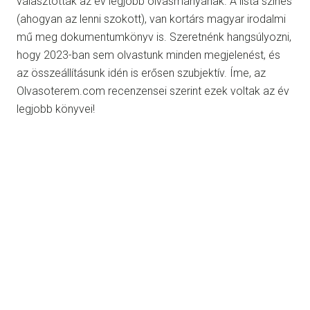
választották az év legjobb olvasmányának. A lista színes
(ahogyan az lenni szokott), van kortárs magyar irodalmi
mű meg dokumentumkönyv is. Szeretnénk hangsúlyozni,
hogy 2023-ban sem olvastunk minden megjelenést, és
az összeállításunk idén is erősen szubjektív. Íme, az
Olvasoterem.com recenzensei szerint ezek voltak az év
legjobb könyvei!