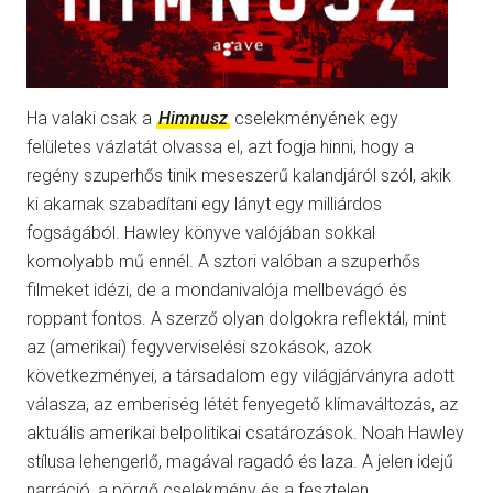
Ha valaki csak a
Himnusz
cselekményének egy
felületes vázlatát olvassa el, azt fogja hinni, hogy a
regény szuperhős tinik meseszerű kalandjáról szól, akik
ki akarnak szabadítani egy lányt egy milliárdos
fogságából. Hawley könyve valójában sokkal
komolyabb mű ennél. A sztori valóban a szuperhős
filmeket idézi, de a mondanivalója mellbevágó és
roppant fontos. A szerző olyan dolgokra reflektál, mint
az (amerikai) fegyverviselési szokások, azok
következményei, a társadalom egy világjárványra adott
válasza, az emberiség létét fenyegető klímaváltozás, az
aktuális amerikai belpolitikai csatározások. Noah Hawley
stílusa lehengerlő, magával ragadó és laza. A jelen idejű
narráció, a pörgő cselekmény és a fesztelen