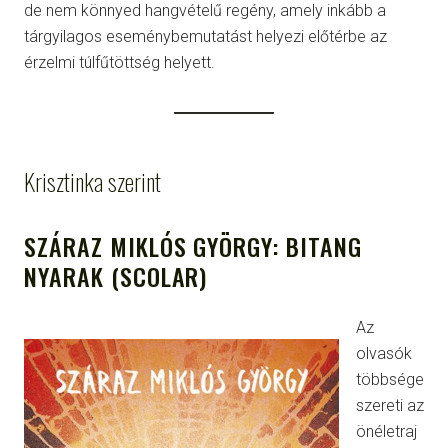
de nem könnyed hangvételű regény, amely inkább a
tárgyilagos eseménybemutatást helyezi előtérbe az
érzelmi túlfűtöttség helyett.
Krisztinka szerint
SZÁRAZ MIKLÓS GYÖRGY: BITANG
NYARAK (SCOLAR)
Az
olvasók
többsége
szereti az
önéletraj