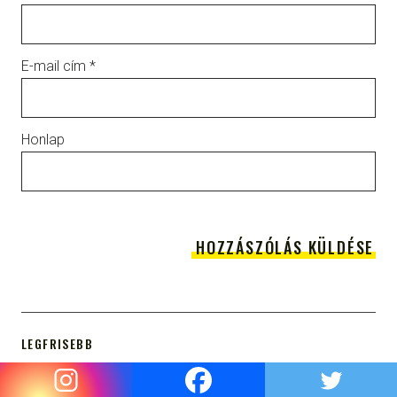
E-mail cím
*
Honlap
LEGFRISEBB
Harriet Constable: A hegedűvirtuóz
2025/09/28