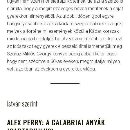
ugyan nem számít önéletrajzi kötetnek, de azt a szerző is
elárulta, hogy a megírt szövegek bőven merítenek a saját
gyerekkori élményeiből. Az utóbbi időben újból egyre
hangsúlyosabbak azok a kortárs szépirodalmi szövegek,
melyek a történelmi események közül a Kádár-korszak
mindennapjait mutatják be. Az viszont ritkább, amikor ezt
az időszakot egy gyerek elbeszélő által ismerhetjük meg.
Száraz Miklós György könyve pedig abban különleges,
hogy nem szépítve a 60-as éveken, megmutatja: milyen
volt azokban az években a gyerekek világa.
István szerint
ALEX PERRY: A CALABRIAI ANYÁK