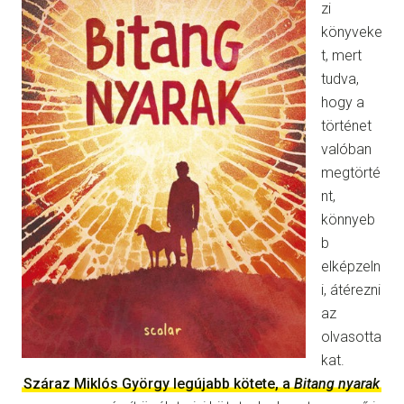
zi
könyveke
t, mert
tudva,
hogy a
történet
valóban
megtörté
nt,
könnyeb
b
elképzeln
i, átérezni
az
olvasotta
kat.
Száraz Miklós György legújabb kötete, a
Bitang nyarak