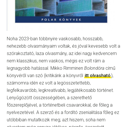
Noha 2023-ban többnyire vaskosabb, hosszabb,
nehezebb olvasmányaim voltak, és jóval kevesebb volt a
szórakoztató, laza olvasmány, az idei nagy kedvencem
nem klasszikus, nem vaskos, mégis ez volt rám a
legnagyobb hatással. Mikko Rimminen
Bolondóra
című
könyvéről van szó (kritikánk a könyvről
itt olvasható
),
számomra idén ez volt a legösszetettebb,
legfelkavaróbb, legkreatívabb, legjátékosabb történet.
Lenyűgözött összességében, a szerethető
főszereplőjével, a történetbeli csavarokkal, de főleg a
nyelvezetével. A szerző és a fordító zsenialitása főleg ez
utóbbiban mutatkozik meg; azt hiszem, soha nem