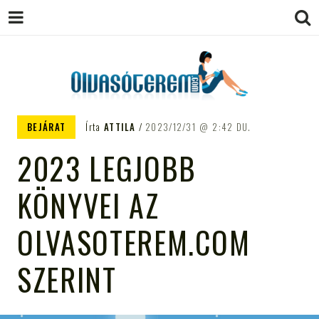
OLVASÓTEREM.COM – AZ
könyvekről könyvbarátoknak
BEJÁRAT
Írta
ATTILA
2023/12/31
2:42 DU.
EGÉSZSÉGES OLVASÁS
2023 LEGJOBB
TÁMOGATÓJA
KÖNYVEI AZ
OLVASOTEREM.COM
SZERINT