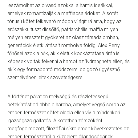
leszámolhat az olvasó azokkal a hamis ideákkal,
amelyek romantizálják a maffiacsaládokat. A sötét
tónusú kötet felkavaró módon világít rá arra, hogy az
erőszakkultuszt dicsőítő, patriarchális maffia milyen
mélyen eresztett gyökeret az olasz társadalomban,
generációk életkilátásait rombolva földig. Alex Perry
főhősei azok a nők, akik életük kockáztatása árán is
képesek voltak felvenni a harcot az ‘Ndrangheta ellen, és
akik egy formabontó módszerrel dolgozó ügyésznő
személyében leltek szövetségesre.
A történet páratlan mélységű és részletességű
betekintést ad abba a harcba, amelyet végső soron az
emberi természet sötét oldala ellen vív a mindenkori
igazságszolgáltatás. A kötetben zárszóként
megfogalmazott, filozófiai síkra emelt következtetés az
emberi természetről a küzdelem állandóságának