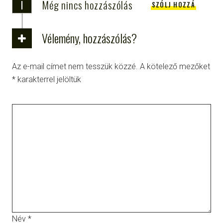
i
Még nincs hozzászólás
SZÓLJ HOZZÁ
Vélemény, hozzászólás?
Az e-mail címet nem tesszük közzé.
A kötelező mezőket
*
karakterrel jelöltük
Név
*