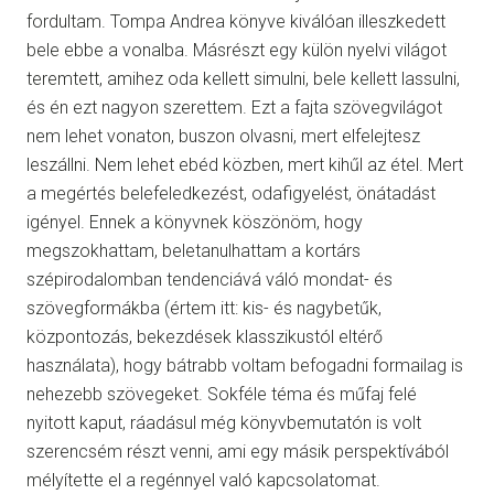
fordultam. Tompa Andrea könyve kiválóan illeszkedett
bele ebbe a vonalba. Másrészt egy külön nyelvi világot
teremtett, amihez oda kellett simulni, bele kellett lassulni,
és én ezt nagyon szerettem. Ezt a fajta szövegvilágot
nem lehet vonaton, buszon olvasni, mert elfelejtesz
leszállni. Nem lehet ebéd közben, mert kihűl az étel. Mert
a megértés belefeledkezést, odafigyelést, önátadást
igényel. Ennek a könyvnek köszönöm, hogy
megszokhattam, beletanulhattam a kortárs
szépirodalomban tendenciává váló mondat- és
szövegformákba (értem itt: kis- és nagybetűk,
központozás, bekezdések klasszikustól eltérő
használata), hogy bátrabb voltam befogadni formailag is
nehezebb szövegeket. Sokféle téma és műfaj felé
nyitott kaput, ráadásul még könyvbemutatón is volt
szerencsém részt venni, ami egy másik perspektívából
mélyítette el a regénnyel való kapcsolatomat.