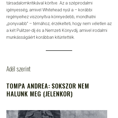
társadalomkritikával körítve. Az a szépirodalmi
igényesség, amivel Whitehead nyúl a – korábbi
regényeihez viszonyítva könnyedebb, mondhatni
„ponyvaibb” – témához, érzékelteti, hogy nem véletlen az
a két Pulitzer-díj és a Nemzeti Könyvdíj, amivel irodalmi
munkásságáért korábban kitüntették.
Adél szerint
TOMPA ANDREA: SOKSZOR NEM
HALUNK MEG (JELENKOR)