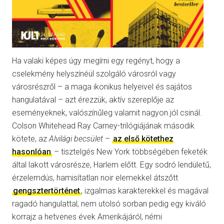
Ha valaki képes úgy megírni egy regényt, hogy a
cselekmény helyszínéül szolgáló városról vagy
városrészről – a maga ikonikus helyeivel és sajátos
hangulatával – azt érezzük, aktív szereplője az
eseményeknek, valószínűleg valamit nagyon jól csinál.
Colson Whitehead Ray Carney-trilógiájának második
kötete, az
Alvilági becsület
–
az első kötethez
hasonlóan
– tisztelgés New York többségében feketék
által lakott városrésze, Harlem előtt. Egy sodró lendületű,
érzelemdús, hamisítatlan noir elemekkel átszőtt
gengsztertörténet
, izgalmas karakterekkel és magával
ragadó hangulattal, nem utolsó sorban pedig egy kiváló
korrajz a hetvenes évek Amerikájáról, némi