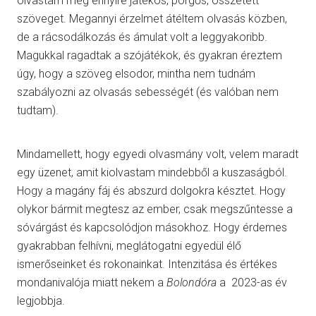
olvastam még ennyire játékos, pörgős, összetett
szöveget. Megannyi érzelmet átéltem olvasás közben,
de a rácsodálkozás és ámulat volt a leggyakoribb.
Magukkal ragadtak a szójátékok, és gyakran éreztem
úgy, hogy a szöveg elsodor, mintha nem tudnám
szabályozni az olvasás sebességét (és valóban nem
tudtam).
Mindamellett, hogy egyedi olvasmány volt, velem maradt
egy üzenet, amit kiolvastam mindebből a kuszaságból.
Hogy a magány fáj és abszurd dolgokra késztet. Hogy
olykor bármit megtesz az ember, csak megszűntesse a
sóvárgást és kapcsolódjon másokhoz. Hogy érdemes
gyakrabban felhívni, meglátogatni egyedül élő
ismerőseinket és rokonainkat. Intenzitása és értékes
mondanivalója miatt nekem a
Bolondóra
a 2023-as év
legjobbja.