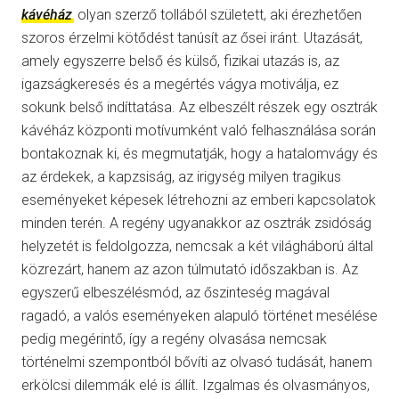
kávéház
olyan szerző tollából született, aki érezhetően
szoros érzelmi kötődést tanúsít az ősei iránt. Utazását,
amely egyszerre belső és külső, fizikai utazás is, az
igazságkeresés és a megértés vágya motiválja, ez
sokunk belső indíttatása. Az elbeszélt részek egy osztrák
kávéház központi motívumként való felhasználása során
bontakoznak ki, és megmutatják, hogy a hatalomvágy és
az érdekek, a kapzsiság, az irigység milyen tragikus
eseményeket képesek létrehozni az emberi kapcsolatok
minden terén. A regény ugyanakkor az osztrák zsidóság
helyzetét is feldolgozza, nemcsak a két világháború által
közrezárt, hanem az azon túlmutató időszakban is. Az
egyszerű elbeszélésmód, az őszinteség magával
ragadó, a valós eseményeken alapuló történet mesélése
pedig megérintő, így a regény olvasása nemcsak
történelmi szempontból bővíti az olvasó tudását, hanem
erkölcsi dilemmák elé is állít. Izgalmas és olvasmányos,