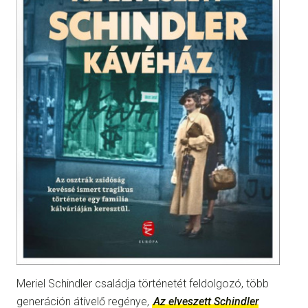
Meriel Schindler családja történetét feldolgozó, több
generáción átívelő regénye,
Az elveszett Schindler