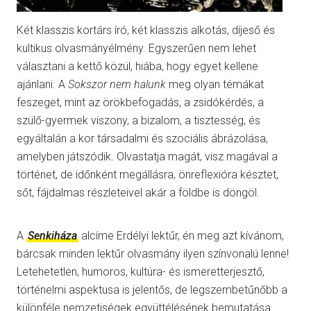
Két klasszis kortárs író, két klasszis alkotás, díjeső és
kultikus olvasmányélmény. Egyszerűen nem lehet
választani a kettő közül, hiába, hogy egyet kellene
ajánlani. A
Sokszor nem halunk
meg olyan témákat
feszeget, mint az örökbefogadás, a zsidókérdés, a
szülő-gyermek viszony, a bizalom, a tisztesség, és
egyáltalán a kor társadalmi és szociális ábrázolása,
amelyben játszódik. Olvastatja magát, visz magával a
történet, de időnként megállásra, önreflexióra késztet,
sőt, fájdalmas részleteivel akár a földbe is döngöl.
A
Senkiháza
alcíme Erdélyi lektűr, én meg azt kívánom,
bárcsak minden lektűr olvasmány ilyen színvonalú lenne!
Letehetetlen, humoros, kultúra- és ismeretterjesztő,
történelmi aspektusa is jelentős, de legszembetűnőbb a
különféle nemzetiségek együttélésének bemutatása.