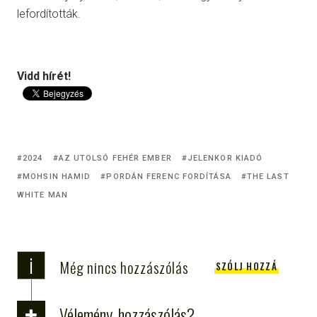
lefordították.
Vidd hírét!
2024
AZ UTOLSÓ FEHÉR EMBER
JELENKOR KIADÓ
MOHSIN HAMID
PORDÁN FERENC FORDÍTÁSA
THE LAST
WHITE MAN
i
Még nincs hozzászólás
SZÓLJ HOZZÁ
Vélemény, hozzászólás?