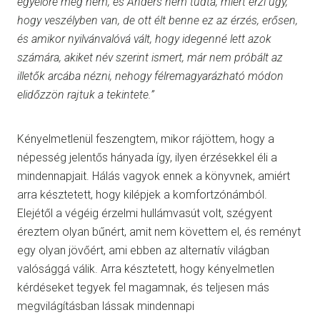
egyelőre még nem, és Anders nem tudta, miért érzi úgy,
hogy veszélyben van, de ott élt benne ez az érzés, erősen,
és amikor nyilvánvalóvá vált, hogy idegenné lett azok
számára, akiket név szerint ismert, már nem próbált az
illetők arcába nézni, nehogy félremagyarázható módon
elidőzzön rajtuk a tekintete.”
Kényelmetlenül feszengtem, mikor rájöttem, hogy a
népesség jelentős hányada így, ilyen érzésekkel éli a
mindennapjait. Hálás vagyok ennek a könyvnek, amiért
arra késztetett, hogy kilépjek a komfortzónámból.
Elejétől a végéig érzelmi hullámvasút volt, szégyent
éreztem olyan bűnért, amit nem követtem el, és reményt
egy olyan jövőért, ami ebben az alternatív világban
valósággá válik. Arra késztetett, hogy kényelmetlen
kérdéseket tegyek fel magamnak, és teljesen más
megvilágításban lássak mindennapi