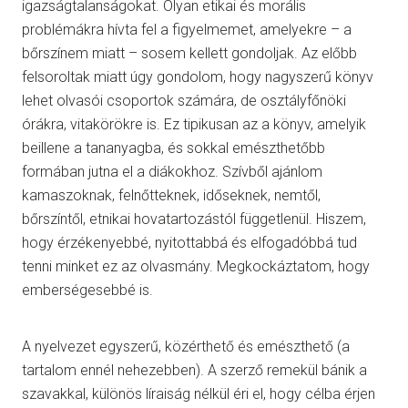
igazságtalanságokat. Olyan etikai és morális
problémákra hívta fel a figyelmemet, amelyekre – a
bőrszínem miatt – sosem kellett gondoljak. Az előbb
felsoroltak miatt úgy gondolom, hogy nagyszerű könyv
lehet olvasói csoportok számára, de osztályfőnöki
órákra, vitakörökre is. Ez tipikusan az a könyv, amelyik
beillene a tananyagba, és sokkal emészthetőbb
formában jutna el a diákokhoz. Szívből ajánlom
kamaszoknak, felnőtteknek, időseknek, nemtől,
bőrszíntől, etnikai hovatartozástól függetlenül. Hiszem,
hogy érzékenyebbé, nyitottabbá és elfogadóbbá tud
tenni minket ez az olvasmány. Megkockáztatom, hogy
emberségesebbé is.
A nyelvezet egyszerű, közérthető és emészthető (a
tartalom ennél nehezebben). A szerző remekül bánik a
szavakkal, különös líraiság nélkül éri el, hogy célba érjen