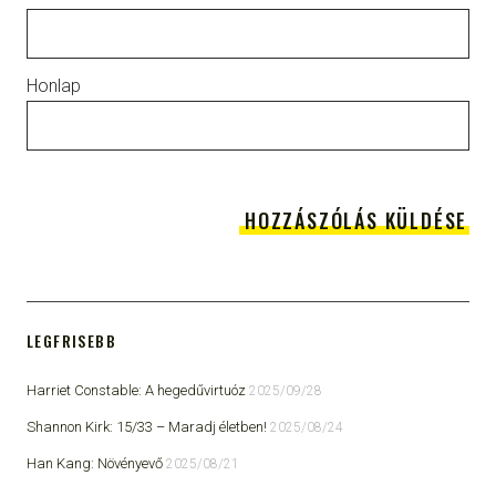
Honlap
LEGFRISEBB
Harriet Constable: A hegedűvirtuóz
2025/09/28
Shannon Kirk: 15/33 ​– Maradj életben!
2025/08/24
Han Kang: Növényevő
2025/08/21