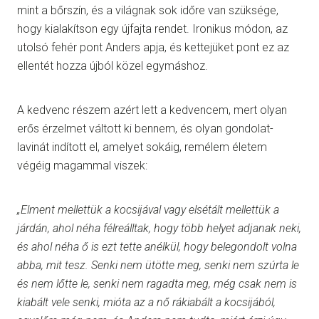
mint a bőrszín, és a világnak sok időre van szüksége,
hogy kialakítson egy újfajta rendet. Ironikus módon, az
utolsó fehér pont Anders apja, és kettejüket pont ez az
ellentét hozza újból közel egymáshoz.
A kedvenc részem azért lett a kedvencem, mert olyan
erős érzelmet váltott ki bennem, és olyan gondolat-
lavinát indított el, amelyet sokáig, remélem életem
végéig magammal viszek:
„Elment mellettük a kocsijával vagy elsétált mellettük a
járdán, ahol néha félreálltak, hogy több helyet adjanak neki,
és ahol néha ő is ezt tette anélkül, hogy belegondolt volna
abba, mit tesz. Senki nem ütötte meg, senki nem szúrta le
és nem lőtte le, senki nem ragadta meg, még csak nem is
kiabált vele senki, mióta az a nő rákiabált a kocsijából,