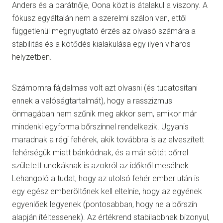
Anders és a barátnője, Oona közt is átalakul a viszony. A
fókusz egyáltalán nem a szerelmi szálon van, ettől
függetlenül megnyugtató érzés az olvasó számára a
stabilitás és a kötődés kialakulása egy ilyen viharos
helyzetben.
Számomra fájdalmas volt azt olvasni (és tudatosítani
ennek a valóságtartalmát), hogy a rasszizmus
önmagában nem szűnik meg akkor sem, amikor már
mindenki egyforma bőrszínnel rendelkezik. Ugyanis
maradnak a régi fehérek, akik továbbra is az elveszített
fehérségük miatt bánkódnak, és a már sötét bőrrel
született unokáknak is azokról az időkről mesélnek.
Lehangoló a tudat, hogy az utolsó fehér ember után is
egy egész emberöltőnek kell eltelnie, hogy az egyének
egyenlőek legyenek (pontosabban, hogy ne a bőrszín
alapján ítéltessenek). Az értékrend stabilabbnak bizonyul,