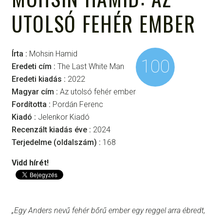
UTOLSÓ FEHÉR EMBER
Írta :
Mohsin Hamid
100
Eredeti cím :
The Last White Man
Eredeti kiadás :
2022
Magyar cím :
Az utolsó fehér ember
Fordította :
Pordán Ferenc
Kiadó :
Jelenkor Kiadó
Recenzált kiadás éve :
2024
Terjedelme (oldalszám) :
168
Vidd hírét!
„Egy Anders nevű fehér bőrű ember egy reggel arra ébredt,