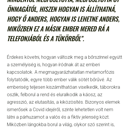
ÖNMAGÁTÓL, HISZEN HOGYAN IS ÁLLÍTHATNÁ,
HOGY Ő ANDERS, HOGYAN IS LEHETNE ANDERS,
MIKÖZBEN EZ A MÁSIK EMBER MERED RÁ A
TELEFONJÁBÓL ÉS A TÜKÖRBŐL”.
Érdekes követni, hogyan változik meg a bőrszínnel együtt
a személyiség is, hogyan íródnak át az emberi
kapcsolatok. A megmagyarázhatatlan metamorfózis
folytatódik, egyre több ember válik sötét bőrűvé. Az
emberiség teljesen kiszámíthatóan viselkedik, táborokra
oszlik, felborul a rend és eluralkodik a káosz, az
agresszió, az elutasítás, a kiközösítés. Bizonyos elemek
ismerősek a Covid idejéről, szinte lehetetlen volt nem
látni a párhuzamot a valós és a fiktív jelenség közt.
Miközben lángokba borul a világ, olykor szó szerint is,