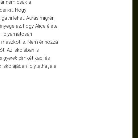
már nem csak a
denkit. Hogy
lgatni lehet. Aurás migrén,
lényege az, hogy Alice élete
. Folyamatosan
 maszkot is. Nem ér hozzá
t. Az iskolában is
s gyerek
címkét kap, és
iskolájában folytathatja a