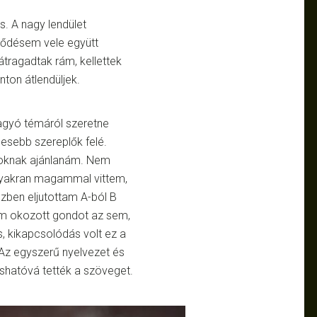
s. A nagy lendület
lődésem vele együtt
átragadtak rám, kellettek
nton átlendüljek.
agyó témáról szeretne
gesebb szereplők felé.
zoknak ajánlanám. Nem
 gyakran magammal vittem,
özben eljutottam A-ból B
em okozott gondot az sem,
, kikapcsolódás volt ez a
 Az egyszerű nyelvezet és
shatóvá tették a szöveget.