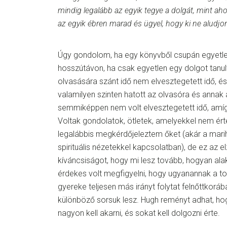
mindig legalább az egyik tegye a dolgát, mint ah
az egyik ébren marad és ügyel, hogy ki ne aludjon
Úgy gondolom, ha egy könyvből csupán egyetl
hosszútávon, ha csak egyetlen egy dolgot tanul
olvasására szánt idő nem elvesztegetett idő, és 
valamilyen szinten hatott az olvasóra és anna
semmiképpen nem volt elvesztegetett idő, amíg
Voltak gondolatok, ötletek, amelyekkel nem ér
legalábbis megkérdőjeleztem őket (akár a mari
spirituális nézetekkel kapcsolatban), de ez az 
kíváncsiságot, hogy mi lesz tovább, hogyan alaku
érdekes volt megfigyelni, hogy ugyanannak a t
gyereke teljesen más irányt folytat felnőttkoráb
különböző sorsuk lesz. Hugh reményt adhat, hogy 
nagyon kell akarni, és sokat kell dolgozni érte.