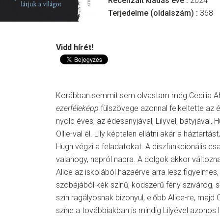
Recenzált kiadás éve :
2024
Terjedelme (oldalszám) :
368
Vidd hírét!
Korábban semmit sem olvastam még Cecilia Ah
ezerféleképp
fülszövege azonnal felkeltette az 
nyolc éves, az édesanyjával, Lilyvel, bátyjával,
Ollie-val él. Lily képtelen ellátni akár a háztartás
Hugh végzi a feladatokat. A diszfunkcionális cs
valahogy, napról napra. A dolgok akkor változ
Alice az iskolából hazaérve arra lesz figyelmes
szobájából kék színű, ködszerű fény szivárog, s
szín ragályosnak bizonyul, előbb Alice-re, majd Ol
színe a továbbiakban is mindig Lilyével azonos 