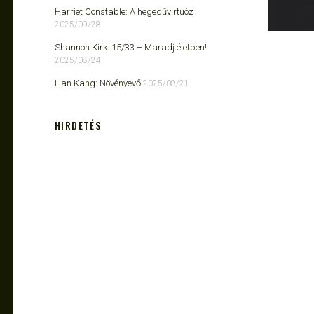
Harriet Constable: A hegedűvirtuóz
2025/09/28
Shannon Kirk: 15/33 ​– Maradj életben!
2025/08/24
Han Kang: Növényevő
2025/08/21
HIRDETÉS