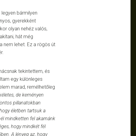
 legyen bármilyen
nyos, gyerekként
ykor olyan nehéz valós,
akítani, hát még
ka nem lehet. Ez a rögös út
r.
anácsnak tekintettem, és
oltam egy különleges
velem marad, remélhetőleg
kéletes, de keményen
ontos pillanatokban
hogy életben tartsuk a
él mindketten fel akarnánk
ges, hogy mindkét fél
őben. A lényeg az, hogy