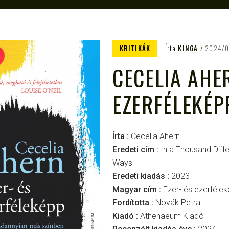
KRITIKÁK
Írta
KINGA
2024/0
CECELIA AHER
EZERFÉLEKÉP
Írta :
Cecelia Ahern
Eredeti cím :
In a Thousand Diffe
Ways
Eredeti kiadás :
2023
Magyar cím :
Ezer- ​és ezerféle
Fordította :
Novák Petra
Kiadó :
Athenaeum Kiadó