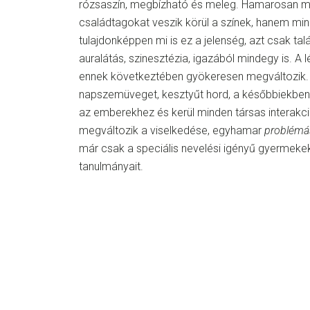
rózsaszín, megbízható és meleg. Hamarosan 
családtagokat veszik körül a színek, hanem min
tulajdonképpen mi is ez a jelenség, azt csak talá
auralátás, szinesztézia, igazából mindegy is. A 
ennek következtében gyökeresen megváltozik
napszemüveget, kesztyűt hord, a későbbiekben
az emberekhez és kerül minden társas interakció
megváltozik a viselkedése, egyhamar
problémá
már csak a speciális nevelési igényű gyermekek 
tanulmányait.