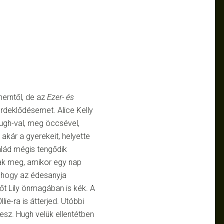
erntől, de az
Ezer- és
érdeklődésemet. Alice Kelly
 Hugh-val, meg öccsével,
t, akár a gyerekeit, helyette
alád mégis tengődik
nak meg, amikor egy nap
, hogy az édesanyja
őt Lily önmagában is kék. A
lie-ra is átterjed. Utóbbi
lesz. Hugh velük ellentétben