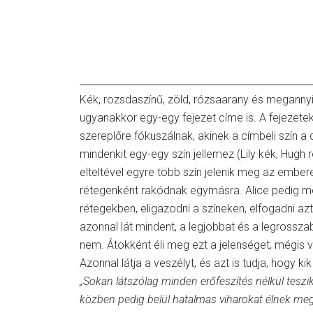
Kék, rozsdaszínű, zöld, rózsaarany és megannyi
ugyanakkor egy-egy fejezet címe is. A fejezete
szereplőre fókuszálnak, akinek a címbeli szín a 
mindenkit egy-egy szín jellemez (Lily kék, Hugh 
elteltével egyre több szín jelenik meg az ember
rétegenként rakódnak egymásra. Alice pedig m
rétegekben, eligazodni a színeken, elfogadni azt
azonnal lát mindent, a legjobbat és a legrosszab
nem. Átokként éli meg ezt a jelenséget, mégis 
Azonnal látja a veszélyt, és azt is tudja, hogy ki
„Sokan látszólag minden erőfeszítés nélkül teszik
közben pedig belül hatalmas viharokat élnek meg