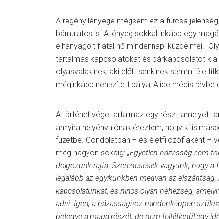
A regény lényege mégsem ez a furcsa jelenség,
bámulatos is. A lényeg sokkal inkább egy magá
elhanyagolt fiatal nő mindennapi küzdelme
i
. Ol
tartalmas kapcsolatokat és párkapcsolatot kial
olyasvalakinek, aki előtt senkinek semmiféle tit
méginkább nehezített pálya, Alice mégis révbe é
A történet vége tartalmaz egy részt, amelyet t
annyira helyénvalónak éreztem, hogy ki is más
füzetbe. Gondolatban – és életfilozófiaként – 
még nagyon sokáig:
„Egyetlen házasság sem tö
dolgozunk rajta. Szerencsések vagyunk, hogy a f
legalább az egyikünkben megvan az elszántság, 
kapcsolatunkat, és nincs olyan nehézség, amelyn
adni. Igen, a házassághoz mindenképpen szüksé
betegye a maga részét, de nem feltétlenül egy id