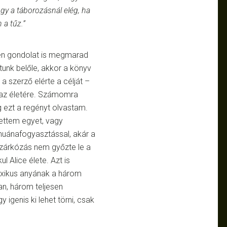
ogy a táborozásnál elég, ha
 a tűz.”
en gondolat is megmarad
tunk belőle, akkor a könyv
a szerző elérte a célját –
k az életére. Számomra
 ezt a regényt olvastam.
tettem egyet, vagy
huánafogyasztással, akár a
elzárkózás nem győzte le a
l Alice élete. Azt is
oxikus anyának a három
an, három teljesen
igenis ki lehet törni, csak