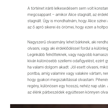
A történet iránti lelkesedésem sem volt konstan
megcsappant – amikor Alice stagnált, az érdek
stagnált. Úgy is mondhatnám, hogy Alice színei 
az ő apró sikerei és örömei, hogy ezen a holtpo
Nagyszerű olvasmány lehet bárkinek, aki rendh
olvasni, vagy aki érdeklődéssel fordul a különle
Leginkább felnőtteknek, vagy nagyobb kamas
kíván különösebb szellemi odafigyelést, ezért
ha valami dolgom akadt. Jól esett olvasni, mik
pontba, amíg valamire vagy valakire vártam, n
hogy gyakori megszakítással olvastam. Pihenés
regény, különösen egy hosszú, nehéz nap után.
az élénk párbeszédek együttesen könnyen olva