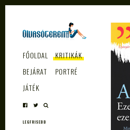
OLVASÓTEREM.COM
könyvekről könyvbarátoknak
FŐOLDAL
KRITIKÁK
– AZ EGÉSZSÉGES
OLVASÁS
BEJÁRAT
PORTRÉ
TÁMOGATÓJA
JÁTÉK
KERESÉS
LEGFRISEBB