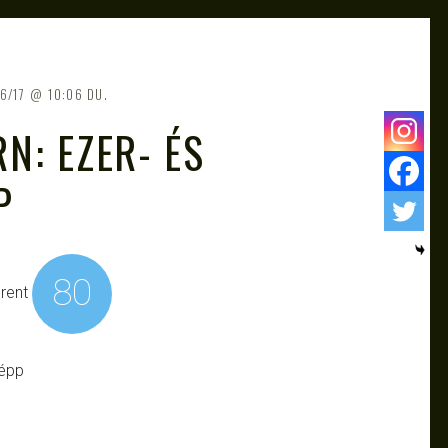
6/17
10:06 DU.
N: EZER- ​ÉS
P
80
rent
képp