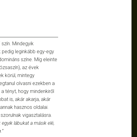
 szín. Mindegyik
k pedig leginkább egy-egy
domináns színe. Míg eleinte
rózsaszín), az évek
ek körül, mintegy
egtanul olvasni ezekben a
 a tényt, hogy mindenkiről
bat is, akár akarja, akár
vannak hasznos oldalai.
k szorulnak vigasztalásra.
 egyik lábukat a másik elé,
.”