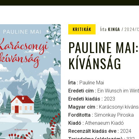
KRITIKÁK
Írta
KINGA
2024/1
PAULINE MAI
KÍVÁNSÁG
Írta :
Pauline Mai
Eredeti cím :
Ein Wunsch im Wint
Eredeti kiadás :
2023
Magyar cím :
Karácsonyi kíván
Fordította :
Simonkay Piroska
Kiadó :
Athenaeum Kiadó
Recenzált kiadás éve :
2024