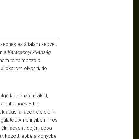
zkednek az általam kedvelt
án a
Karácsonyi kívánság
e nem tartalmazza a
el akarom olvasni, de
stölgő kéményű házikót,
a puha hóesést is
t kiadás, a lapok éle élénk
ngulatot. Amennyiben nincs
lni advent idején, abba
bek között, ebbe a könyvbe