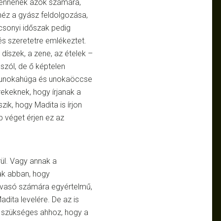
 lennének azok számára,
ehéz a gyász feldolgozása,
ácsonyi időszak pedig
és szeretetre emlékeztet.
díszek, a zene, az ételek –
szól, de ő képtelen
az unokahúga és unokaöccse
rekeknek, hogy írjanak a
ik, hogy Madita is írjon
b véget érjen ez az
rül. Vagy annak a
nak abban, hogy
olvasó számára egyértelmű,
adita levelére. De az is
 szükséges ahhoz, hogy a