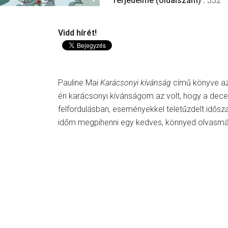
Terjedelme (oldalszám) :
332
Vidd hírét!
Pauline Mai
Karácsonyi kívánság
című könyve azé
én karácsonyi kívánságom az volt, hogy a dec
felfordulásban, eseményekkel teletűzdelt idős
időm megpihenni egy kedves, könnyed olvasm