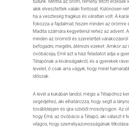
tudunk. Mintha az öröm, remény tiltott érzések
akik elvesztettek valaki fontosat. Különösen n
ha a veszteség tragikus és váratlan volt. A kar
fokozza a fájdalmat, hiszen minden az örömre 
Madita számára kegyetlenül nehéz az advent. A 
minden az örömről és szeretetteli várakozásról 
befogadni, megélni, átérezni ezeket. Amikor 
óvóbácsija, Emil azt a házi feladatot adja a gye
Télapónak a kívánságaikról, és a gyerekek rávesz
levelet, ő csak arra vágyik, hogy minél hamarab
időszak.
A levél a kukában landol, mégis a Télapóhoz ke
segédjéhez, aki elhatározza, hogy segít a lány
továbblépjen és újra szívből mosolyogjon. Az 
hogy Emil, az óvóbácsi a Télapó, aki választ ír M
világos, hogy személyazonosságának titkolása