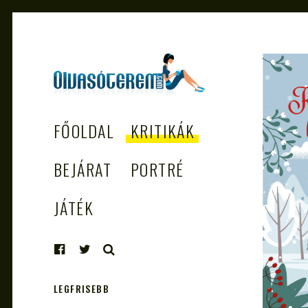
OLVASÓTEREM.COM
könyvekről könyvbarátoknak
FŐOLDAL
KRITIKÁK
– AZ EGÉSZSÉGES
OLVASÁS
BEJÁRAT
PORTRÉ
TÁMOGATÓJA
JÁTÉK
KERESÉS
LEGFRISEBB