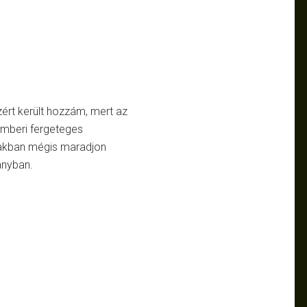
rt került hozzám, mert az
emberi fergeteges
zakban mégis maradjon
ányban.