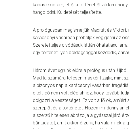
kapaszkodtam, ettől a történettől vártam, hogy
hangolódni. Küldetését teljesítette.
A prológusban megismerjük Maditát és Viktort, a
karácsonyi vásárban próbálják végigenni az öss
Szeretetteljes civódásuk láttán óhatatlanul arr
egy történet ilyen boldogsággal kezdődik, anna
Három évet ugrunk előre a prológus után. Újból
Madita számára teljesen másként zajlik, mint s
a bizonyos nap a karácsonyi vásárban tragédiáb
eltelt idő nem volt elég ahhoz, hogy tovább tudjo
dolgozni a veszteséget. Ez volt a fő ok, amiért
szereplőt és a történetet. Hiszen mindannyian el
a szerző hitelesen ábrázolja a gyásszal járó ér
bűntudatot, amit akkor érzünk, ha valaminek a g