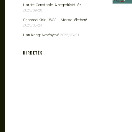
Harriet Constable: A hegedűvirtuóz
2025/09/28
Shannon Kirk: 15/33 ​– Maradj életben!
2025/08/24
Han Kang: Növényevő
2025/08/21
HIRDETÉS