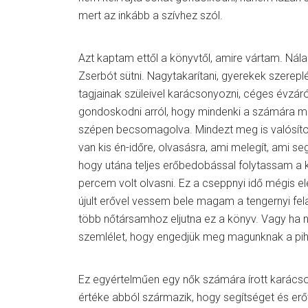
mert az inkább a szívhez szól.
Azt kaptam ettől a könyvtől, amire vártam. Nálam
Zserbót sütni. Nagytakarítani, gyerekek szerep
tagjainak szüleivel karácsonyozni, céges évzáró
gondoskodni arról, hogy mindenki a számára me
szépen becsomagolva. Mindezt meg is valósít
van kis én-időre, olvasásra, ami melegít, ami segít
hogy utána teljes erőbedobással folytassam a 
percem volt olvasni. Ez a cseppnyi idő mégis e
újult erővel vessem bele magam a tengernyi fel
több nőtársamhoz eljutna ez a könyv. Vagy ha n
szemlélet, hogy engedjük meg magunknak a pihe
Ez egyértelműen egy nők számára írott karács
értéke abból származik, hogy segítséget és erő