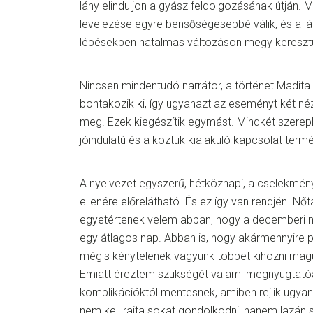
lány elinduljon a gyász feldolgozásának útján. 
levelezése egyre bensőségesebbé válik, és a lán
lépésekben hatalmas változáson megy keresztü
Nincsen mindentudó narrátor, a történet Madit
bontakozik ki, így ugyanazt az eseményt két né
meg. Ezek kiegészítik egymást. Mindkét szerepl
jóindulatú és a köztük kialakuló kapcsolat term
A nyelvezet egyszerű, hétköznapi, a cselekmén
ellenére előrelátható. És ez így van rendjén. Nő
egyetértenek velem abban, hogy a decemberi 
egy átlagos nap. Abban is, hogy akármennyire p
mégis kénytelenek vagyunk többet kihozni magu
Emiatt éreztem szükségét valami megnyugtató
komplikációktól mentesnek, amiben rejlik ugyan
nem kell rajta sokat gondolkodni, hanem lazán 