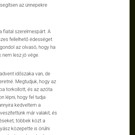
 segítsen az ünnepekre
 fiatal szerelmespárt. A
zes fellelhető édességet.
a gondol az olvasó, hogy ha
k nem lesz jó vége.
 advent időszaka van, de
zeretné. Megtudjuk, hogy az
a torkollott, és az azóta
n lépni, hogy fel tudja
 annyira kedveltem a
veszítettünk már valakit, és
zéseket, többek közt a
yász közepette is örülni