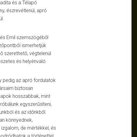
Madita és a Télapó
y, észrevétlenül, apró
l.
a és Emil szemszögéből
zőpontból ismerhetjük
ő szerethető, végtelenül
észetes és helyénvaló.
y pedig az apró fordulatok
társaim biztosan
napok hosszabbak, mint
róbálunk egyszerűsíteni,
nkból és az időnkből.
an könnyednek,
 izgalom, de mértékkel, és
sodródhatok a történettel,