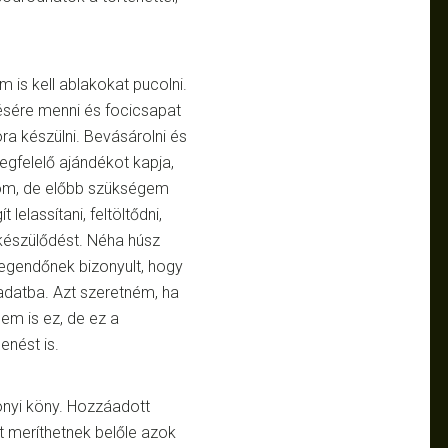
 is kell ablakokat pucolni.
lésére menni és focicsapat
ra készülni. Bevásárolni és
gfelelő ajándékot kapja,
om, de előbb szükségem
 lelassítani, feltöltődni,
készülődést. Néha húsz
legendőnek bizonyult, hogy
adatba. Azt szeretném, ha
em is ez, de ez a
nést is.
onyi köny. Hozzáadott
t meríthetnek belőle azok