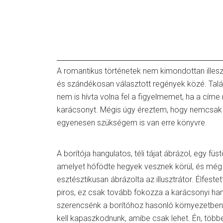
A romantikus történetek nem kimondottan illes
és szándékosan választott regények közé. Tal
nem is hívta volna fel a figyelmemet, ha a cím
karácsonyt. Mégis úgy éreztem, hogy nemcsak 
egyenesen szükségem is van erre könyvre.
A borítója hangulatos, téli tájat ábrázol, egy fü
amelyet hófödte hegyek vesznek körül, és még 
esztésztikusan ábrázolta az illusztrátor. Élfestet
piros, ez csak tovább fokozza a karácsonyi ha
szerencsénk a borítóhoz hasonló környezetben é
kell kapaszkodnunk, amibe csak lehet. Én, töb