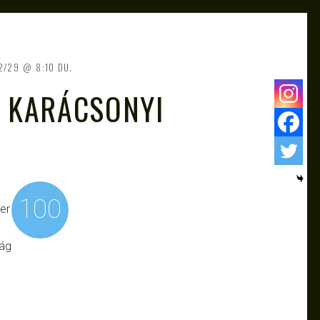
2/29
8:10 DU.
: KARÁCSONYI
100
er
ság