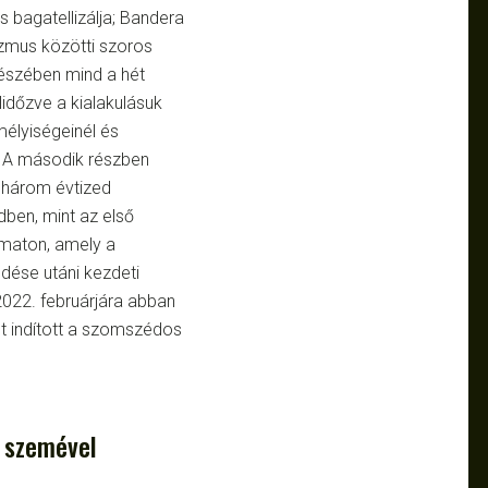
 bagatellizálja; Bandera
izmus közötti szoros
részében mind a hét
lidőzve a kialakulásuk
élyiségeinél és
. A második részben
ő három évtized
ben, mint az első
amaton, amely a
dése utáni kezdeti
2022. februárjára abban
t indított a szomszédos
z szemével