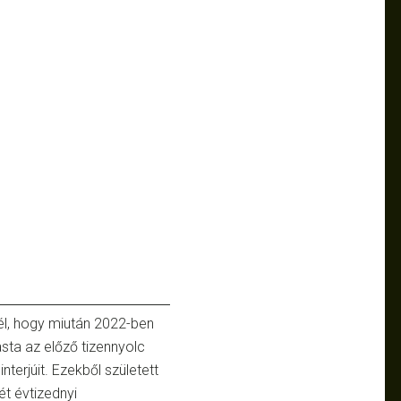
él, hogy miután 2022-ben
sta az előző tizennyolc
terjúit. Ezekből született
ét évtizednyi