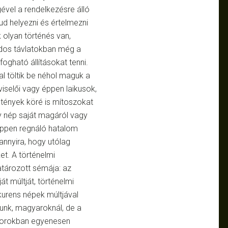
vel a rendelkezésre álló
ud helyezni és értelmezni
 olyan történés van,
dos távlatokban még a
fogható állításokat tenni.
l töltik be néhol maguk a
iselői vagy éppen laikusok,
 tények köré is mítoszokat
y nép saját magáról vagy
éppen regnáló hatalom
annyira, hogy utólag
et. A történelmi
tározott sémája: az
t múltját, történelmi
nkurens népek múltjával
lunk, magyaroknál, de a
i korokban egyenesen