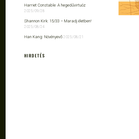
Harriet Constable: A hegedűvirtuóz
2025/09/28
Shannon Kirk: 15/33 ​– Maradj életben!
2025/08/24
Han Kang: Növényevő
2025/08/21
HIRDETÉS