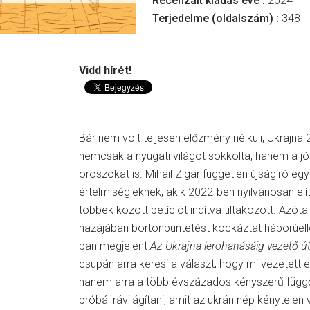
Recenzált kiadás éve :
2024
Terjedelme (oldalszám) :
348
Vidd hírét!
Bár nem volt teljesen előzmény nélküli, Ukrajna
nemcsak a nyugati világot sokkolta, hanem a 
oroszokat is. Mihail Zigar független újságíró e
értelmiségieknek, akik 2022-ben nyilvánosan elí
többek között petíciót indítva tiltakozott. Azóta 
hazájában börtönbüntetést kockáztat háborúell
ban megjelent
Az Ukrajna lerohanásáig vezető ú
csupán arra keresi a választ, hogy mi vezetett 
hanem arra a több évszázados kényszerű függ
próbál rávilágítani, amit az ukrán nép kénytelen