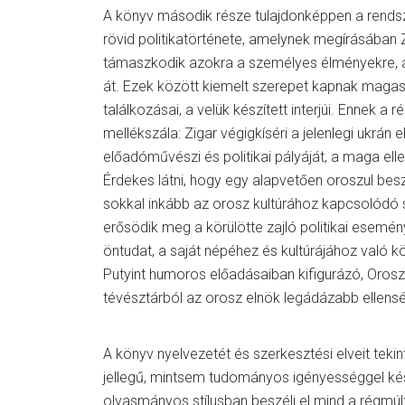
A könyv második része tulajdonképpen a rendsz
rövid politikatörténete, amelynek megírásában
támaszkodik azokra a személyes élményekre, a
át. Ezek között kiemelt szerepet kapnak magas 
találkozásai, a velük készített interjúi. Ennek a
mellékszála: Zigar végigkíséri a jelenlegi ukrán 
előadóművészi és politikai pályáját, a maga ell
Érdekes látni, hogy egy alapvetően oroszul bes
sokkal inkább az orosz kultúrához kapcsolód
erősödik meg a körülötte zajló politikai esemé
öntudat, a saját népéhez és kultúrájához való k
Putyint humoros előadásaiban kifigurázó, Oros
tévésztárból az orosz elnök legádázabb ellen
A könyv nyelvezetét és szerkesztési elveit tekint
jellegű, mintsem tudományos igényességgel kés
olvasmányos stílusban beszéli el mind a régmúl