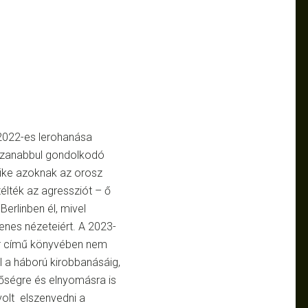
 2022-es lerohanása
józanabbul gondolkodó
gyike azoknak az orosz
télték az agressziót – ő
Berlinben él, mivel
enes nézeteiért. A 2023-
t
című könyvében nem
el a háború kirobbanásáig,
őségre és elnyomásra is
 volt elszenvedni a