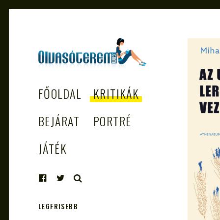
OLVASÓTEREM.COM
könyvekről könyvbarátoknak
FŐOLDAL
KRITIKÁK
– AZ EGÉSZSÉGES
OLVASÁS
BEJÁRAT
PORTRÉ
TÁMOGATÓJA
JÁTÉK
KERESÉS
LEGFRISEBB