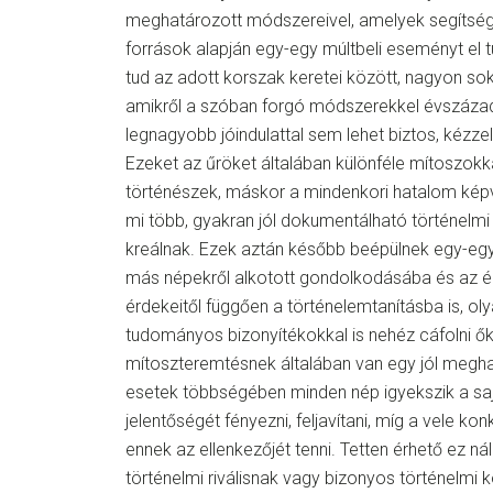
meghatározott módszereivel, amelyek segítségé
források alapján egy-egy múltbeli eseményt el t
tud az adott korszak keretei között, nagyon sok
amikről a szóban forgó módszerekkel évszáza
legnagyobb jóindulattal sem lehet biztos, kézzel
Ezeket az űröket általában különféle mítoszokka
történészek, máskor a mindenkori hatalom képv
mi több, gyakran jól dokumentálható történelmi
kreálnak. Ezek aztán később beépülnek egy-eg
más népekről alkotott gondolkodásába és az 
érdekeitől függően a történelemtanításba is, oly
tudományos bizonyítékokkal is nehéz cáfolni ők
mítoszteremtésnek általában van egy jól megha
esetek többségében minden nép igyekszik a sajá
jelentőségét fényezni, feljavítani, míg a vele ko
ennek az ellenkezőjét tenni. Tetten érhető ez ná
történelmi riválisnak vagy bizonyos történelm