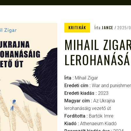
KRITIKÁK
Írta
JANCE
2025/0
MIHAIL ZIGA
LEROHANÁSÁI
Írta :
Mihail Zigar
Eredeti cím :
War and punishme
Eredeti kiadás :
2023
Magyar cím :
Az Ukrajna
lerohanásáig vezető út
Fordította :
Bartók Imre
Kiadó :
Athenaeum Kiadó