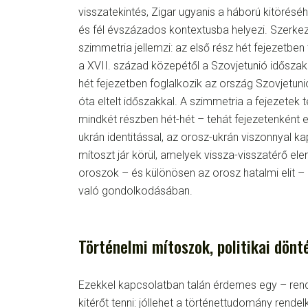
visszatekintés, Zigar ugyanis a háború kitörés
és fél évszázados kontextusba helyezi. Szerkeze
szimmetria jellemzi: az első rész hét fejezetben 
a XVII. század közepétől a Szovjetunió időszak
hét fejezetben foglalkozik az ország Szovjetun
óta eltelt időszakkal. A szimmetria a fejezetek t
mindkét részben hét-hét – tehát fejezetenként e
ukrán identitással, az orosz-ukrán viszonnyal k
mítoszt jár körül, amelyek vissza-visszatérő el
oroszok – és különösen az orosz hatalmi elit – 
való gondolkodásában.
Történelmi mítoszok, politikai dönt
Ezekkel kapcsolatban talán érdemes egy – rend
kitérőt tenni: jóllehet a történettudomány rendelk