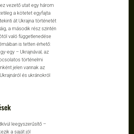
éhez vezető utat egy három
tileg a kötetet egyfajta
tekinti át Ukrajna történetét
áig, a második rész szintén
iótól való függetlenedése
émáiban is tetten érhető:
gy-egy – Ukrajnával, az
apcsolatos történelmi
emként jelen vannak az
Ukrajnáról és ukránokról
ések
kívül leegyszerűsítő –
ezik a saját jól