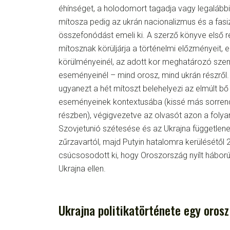
éhínséget, a holodomort tagadja vagy legalábbis
mítosza pedig az ukrán nacionalizmus és a fas
összefonódást emeli ki. A szerző könyve első 
mítosznak körüljárja a történelmi előzményeit, e
körülményeinél, az adott kor meghatározó szem
eseményeinél – mind orosz, mind ukrán részről
ugyanezt a hét mítoszt belehelyezi az elmúlt b
eseményeinek kontextusába (kissé más sorrend
részben), végigvezetve az olvasót azon a foly
Szovjetunió szétesése és az Ukrajna függetlene
zűrzavartól, majd Putyin hatalomra kerülésétől 
csúcsosodott ki, hogy Oroszország nyílt háború
Ukrajna ellen.
Ukrajna politikatörténete egy oros