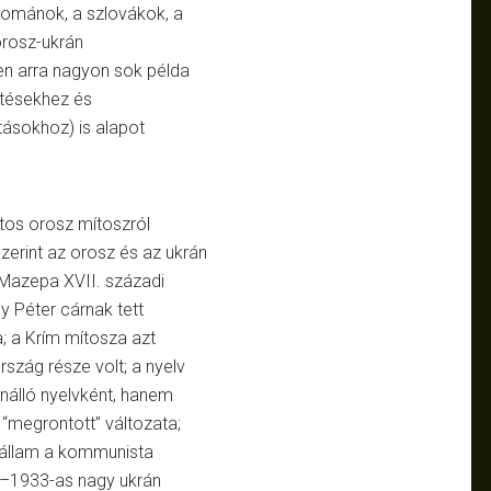
románok, a szlovákok, a
orosz-ukrán
n arra nagyon sok példa
ntésekhez és
tásokhoz) is alapot
tos orosz mítoszról
szerint az orosz és az ukrán
 Mazepa XVII. századi
y Péter cárnak tett
a; a Krím mítosza azt
rszág része volt; a nyelv
önálló nyelvként, hanem
 “megrontott” változata;
án állam a kommunista
2–1933-as nagy ukrán