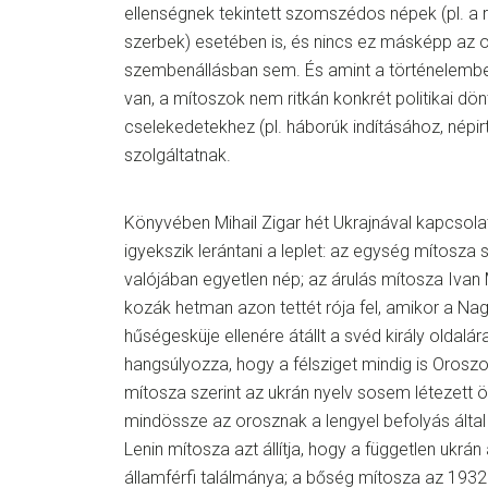
ellenségnek tekintett szomszédos népek (pl. a 
szerbek) esetében is, és nincs ez másképp az 
szembenállásban sem. És amint a történelembe
van, a mítoszok nem ritkán konkrét politikai dö
cselekedetekhez (pl. háborúk indításához, népir
szolgáltatnak.
Könyvében Mihail Zigar hét Ukrajnával kapcsola
igyekszik lerántani a leplet: az egység mítosza 
valójában egyetlen nép; az árulás mítosza Ivan
kozák hetman azon tettét rója fel, amikor a Nag
hűségesküje ellenére átállt a svéd király oldalár
hangsúlyozza, hogy a félsziget mindig is Oroszo
mítosza szerint az ukrán nyelv sosem létezett 
mindössze az orosznak a lengyel befolyás által
Lenin mítosza azt állítja, hogy a független ukr
államférfi találmánya; a bőség mítosza az 193