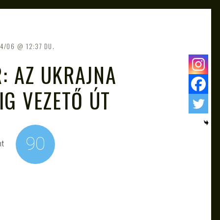
4/06
12:37 DU.
R: AZ UKRAJNA
G VEZETŐ ÚT
90
nt