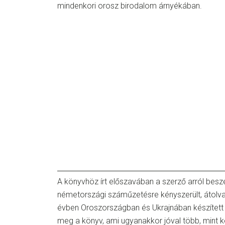
mindenkori orosz birodalom árnyékában.
A könyvhöz írt előszavában a szerző arról besz
németországi száműzetésre kényszerült, átolva
évben Oroszországban és Ukrajnában készített in
meg a könyv, ami ugyanakkor jóval több, mint k