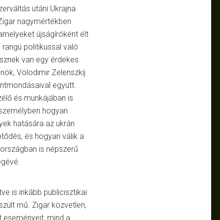
erváltás utáni Ukrajna
 Zigar nagymértékben
melyeket újságíróként élt
rangú politikussal való
 résznek van egy érdekes
elnök, Volodimir Zelenszkij
entmondásaival együtt.
zélő és munkájában is
ó személyben hogyan
nyek hatására az ukrán
ötődés, és hogyan válik a
zországban is népszerű
ségévé.
ve is inkább publicisztikai
zült mű. Zigar közvetlen,
t eseményeit, mind a