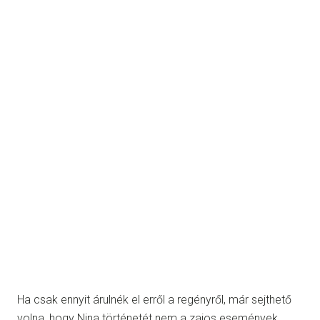
Ha csak ennyit árulnék el erről a regényről, már sejthető
volna, hogy Nina történetét nem a zajos események