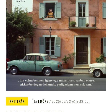
KRITIKÁK
Írta
EMŐKE
2025/05/23
8:19 DU.