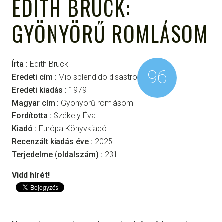
EDITH BRUCK:
GYÖNYÖRŰ ROMLÁSOM
Írta :
Edith Bruck
96
Eredeti cím :
Mio splendido disastro
Eredeti kiadás :
1979
Magyar cím :
Gyönyörű romlásom
Fordította :
Székely Éva
Kiadó :
Európa Könyvkiadó
Recenzált kiadás éve :
2025
Terjedelme (oldalszám) :
231
Vidd hírét!