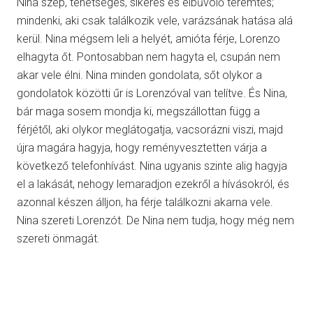
Nina szép, tehetséges, sikeres és elbűvölő teremtés;
mindenki, aki csak találkozik vele, varázsának hatása alá
kerül. Nina mégsem leli a helyét, amióta férje, Lorenzo
elhagyta őt. Pontosabban nem hagyta el, csupán nem
akar vele élni. Nina minden gondolata, sőt olykor a
gondolatok közötti űr is Lorenzóval van telítve. És Nina,
bár maga sosem mondja ki, megszállottan függ a
férjétől, aki olykor meglátogatja, vacsorázni viszi, majd
újra magára hagyja, hogy reményvesztetten várja a
következő telefonhívást. Nina ugyanis szinte alig hagyja
el a lakását, nehogy lemaradjon ezekről a hívásokról, és
azonnal készen álljon, ha férje találkozni akarna vele.
Nina szereti Lorenzót. De Nina nem tudja, hogy még nem
szereti önmagát.