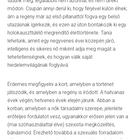
tudunk meg, legalábbis nem azonnal, és nem direkt
módon. Csupán annyi derül ki, hogy férjével külön élnek;
ám a regény már az első pillanattól fogva egy belső
utazásnak ígérkezik, és ezen az úton bontakozik ki egy
holokauszttúlélő megrendítő élettörténete. Tanúi
lehetünk, amint egy negyvenes évei közepén járó,
intelligens és sikeres nő miként adja meg magát a
tehetetlenségnek, és hogyan válik saját
hiedelemvilágának foglyává.
Érdemes megfigyelni a kort, amelyben a történet
játszódik, és amelyben a regény is íródott. A hatvanas
évek végén, hetvenes évek elején járunk. Abban a
korban, amelyben a nők társadalmi szerepe, jelenléte
erőteljes fordulatot vesz, ugyanakkor erősen jelen van a
(mai szóhasználattal élve) szexista megközelítés,
bánásmód. Érezhető továbbá a szexuális forradalom