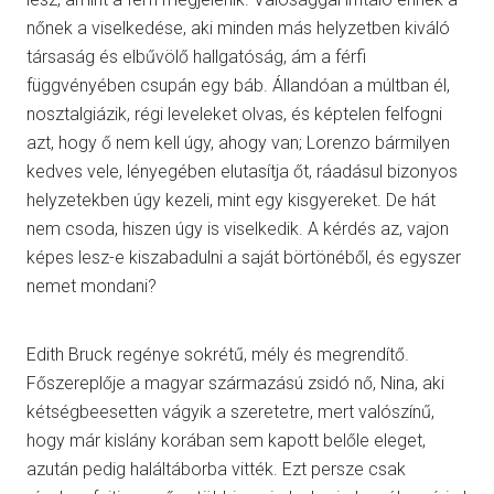
nőnek a viselkedése, aki minden más helyzetben kiváló
társaság és elbűvölő hallgatóság, ám a férfi
függvényében csupán egy báb. Állandóan a múltban él,
nosztalgiázik, régi leveleket olvas, és képtelen felfogni
azt, hogy ő nem kell úgy, ahogy van; Lorenzo bármilyen
kedves vele, lényegében elutasítja őt, ráadásul bizonyos
helyzetekben úgy kezeli, mint egy kisgyereket. De hát
nem csoda, hiszen úgy is viselkedik. A kérdés az, vajon
képes lesz-e kiszabadulni a saját börtönéből, és egyszer
nemet mondani?
Edith Bruck regénye sokrétű, mély és megrendítő.
Főszereplője a magyar származású zsidó nő, Nina, aki
kétségbeesetten vágyik a szeretetre, mert valószínű,
hogy már kislány korában sem kapott belőle eleget,
azután pedig haláltáborba vitték. Ezt persze csak