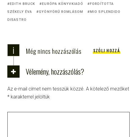
EDITH BRUCK
EURÓPA KÖNYVKIADÓ
FORDÍTOTTA
SZÉKELY ÉVA
GYÖNYÖRŰ ROMLÁSOM
MIO SPLENDIDO
DISASTRO
i
Még nincs hozzászólás
SZÓLJ HOZZÁ
Vélemény, hozzászólás?
Az e-mail címet nem tesszük közzé.
A kötelező mezőket
*
karakterrel jelöltük