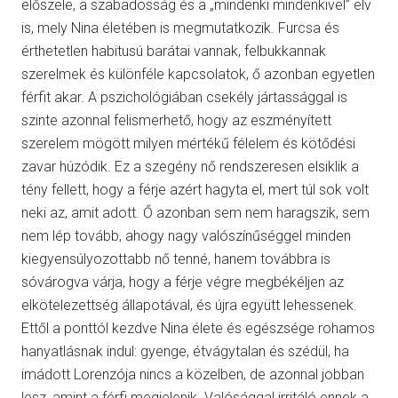
előszele, a szabadosság és a „mindenki mindenkivel” elv
is, mely Nina életében is megmutatkozik. Furcsa és
érthetetlen habitusú barátai vannak, felbukkannak
szerelmek és különféle kapcsolatok, ő azonban egyetlen
férfit akar. A pszichológiában csekély jártassággal is
szinte azonnal felismerhető, hogy az eszményített
szerelem mögött milyen mértékű félelem és kötődési
zavar húzódik. Ez a szegény nő rendszeresen elsiklik a
tény fellett, hogy a férje azért hagyta el, mert túl sok volt
neki az, amit adott. Ő azonban sem nem haragszik, sem
nem lép tovább, ahogy nagy valószínűséggel minden
kiegyensúlyozottabb nő tenné, hanem továbbra is
sóvárogva várja, hogy a férje végre megbékéljen az
elkötelezettség állapotával, és újra együtt lehessenek.
Ettől a ponttól kezdve Nina élete és egészsége rohamos
hanyatlásnak indul: gyenge, étvágytalan és szédül, ha
imádott Lorenzója nincs a közelben, de azonnal jobban
lesz, amint a férfi megjelenik. Valósággal irritáló ennek a