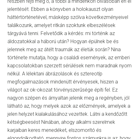
részben fejti meg ő, a többi a mindenkori olvasóban éri el
jelentését. Ebben a könyvben a holokauszt olyan
háttértörténetével, másképp szólva következményeivel
találkozunk, amelyet ritkán szoktunk elbeszélések
tárgyává tenni. Felvetődik a kérdés: mi történik az
áldozatokkal a háború után? Hogyan épülnek be és
jelennek meg az átélt traumák az életük során? Nina
története mutatja, hogy a családi események, az emberi
kapcsolatokban szerzett sérülések nem maradnak nyom
nélkül. A lélektani ábrázolások és sztereotíp
megfogalmazások mindenütt érvényesek, hiszen a
világot az ok-okozat törvényszerűsége építi fel. Ez
nagyon szépen és árnyaltan jelenik meg a regényben, jól
látható az, hogy melyek azok az előzmények, amelyek a
jelen helyzet kialakulásához vezettek. Látni a kendőzőtt
kétségbeesést Ninában, ahogy alkalmi szerelmek
karjaiban keres menedéket, elszomorító és
elgondolkodtató, mennyire fontos számunkra is az, hogy