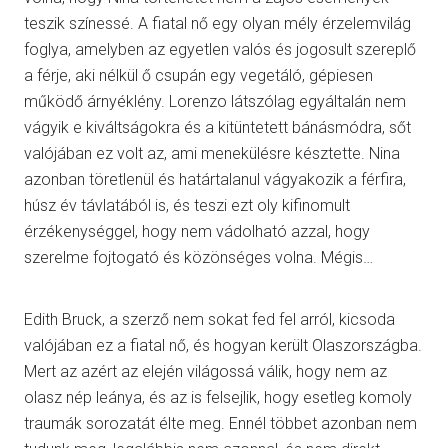
teszik színessé. A fiatal nő egy olyan mély érzelemvilág
foglya, amelyben az egyetlen valós és jogosult szereplő
a férje, aki nélkül ő csupán egy vegetáló, gépiesen
működő árnyéklény. Lorenzo látszólag egyáltalán nem
vágyik e kiváltságokra és a kitüntetett bánásmódra, sőt
valójában ez volt az, ami menekülésre késztette. Nina
azonban töretlenül és határtalanul vágyakozik a férfira,
húsz év távlatából is, és teszi ezt oly kifinomult
érzékenységgel, hogy nem vádolható azzal, hogy
szerelme fojtogató és közönséges volna. Mégis…
Edith Bruck, a szerző nem sokat fed fel arról, kicsoda
valójában ez a fiatal nő, és hogyan került Olaszországba.
Mert az azért az elején világossá válik, hogy nem az
olasz nép leánya, és az is felsejlik, hogy esetleg komoly
traumák sorozatát élte meg. Ennél többet azonban nem