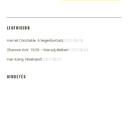
LEGFRISEBB
Harriet Constable: A hegedűvirtuóz
2025/09/28
Shannon Kirk: 15/33 ​– Maradj életben!
2025/08/24
Han Kang: Növényevő
2025/08/21
HIRDETÉS