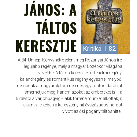
JÁNOS: A
TÁLTOS
KERESZTJE
Kritika
|
82
A 84. Ünnepi Könyvhétre jelent meg Rozsnyai János író
legújabb regénye, mely a magyar középkor világába
vezet be. A táltos keresztje történelmi regény,
kalandregény és romantikus regény egyszrre, melyből
nemcsak a magyarok történetének egy fontos darabját
ismerhetjük meg, hanem azokat az embereket is – a
királytól a várjobbágyig -, akik történelmünket alkották, s
akiknek lelkében a keresztény hit évszázados harcot
vívott az ősi pogány táltoshittel.