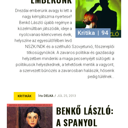
Drezdai emberünk avagy ki lett a
nagy kémjátszma nyertese?
Benkő László újabb regénye a
közelmúltban játszódik, ideje a
Kritika
|
94
nyolcvanas-kilencvenes évek,
helyszíne az egyesülőfélben levő
NSZK/NDK és a széthulló Szovjetunió, főszereplői
titkosügynökök. A zavaros politikai és gazdasági
helyzetben mindenki a maga pecsenyéjét sütögeti: a
politikusok helyezkednek, a tehetősek mentik a vagyont,
a szervezett bűnözés a zavarosban halászik, hőseink
pedig túlélnek…
Írta
DELKA
JÚL 25, 2013
KRITIKÁK
BENKŐ LÁSZLÓ:
A SPANYOL