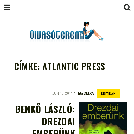
OLVASÓTEREM.COM – AZ
könyvekről könyvbarátoknak
EGÉSZSÉGES OLVASÁS
CÍMKE:
ATLANTIC PRESS
TÁMOGATÓJA
JÚN 18, 2014
Írta
DELKA
KRITIKÁK
BENKŐ LÁSZLÓ:
DREZDAI
EMBERÜNK