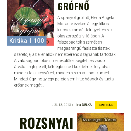
GRÓFNŐ
A spanyol grófnő, Elena Angela
Morante éveken át egy titkos
kincseskamrát felügyelt észak-
olaszországi villájában. A
Kritika
|
100
felszabadítók szemében
magasrangú fasiszta tisztek
szeretője, az ellenállók németbérenc szajhának tartották.
A valóságban olasz menekülőket segített és zsidó
árvákat rejtegetett, kétségbeesett küzdelmet folytatva
minden falat kenyérért, minden szem antibiotikumért.
Mindezt úgy, hogy egy percig sem hitte hősnek és tudta
erősnek magát…
JÚL 13, 2013
Írta
DELKA
KRITIKÁK
ROZSNYAI