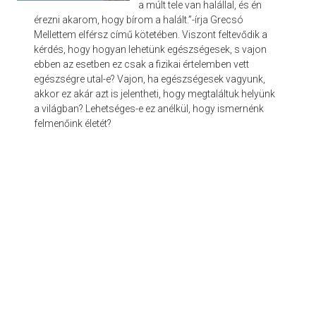
a múlt tele van halállal, és én
érezni akarom, hogy bírom a halált.”-írja Grecsó
Mellettem elférsz című kötetében. Viszont feltevődik a
kérdés, hogy hogyan lehetünk egészségesek, s vajon
ebben az esetben ez csak a fizikai értelemben vett
egészségre utal-e? Vajon, ha egészségesek vagyunk,
akkor ez akár azt is jelentheti, hogy megtaláltuk helyünk
a világban? Lehetséges-e ez anélkül, hogy ismernénk
felmenőink életét?