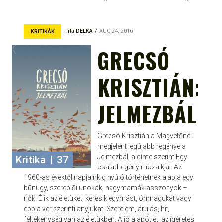
Írta
DELKA
AUG 24, 2016
KRITIKÁK
GRECSÓ
KRISZTIÁN:
JELMEZBÁL
Grecsó Krisztián a Magvetőnél
megjelent legújabb regénye a
Jelmezbál, alcíme szerint Egy
Kritika
|
37
családregény mozaikjai. Az
1960-as évektől napjainkig nyúló történetnek alapja egy
bűnügy, szereplői unokák, nagymamák asszonyok –
nők. Élik az életüket, keresik egymást, önmagukat vagy
épp a vér szerinti anyjukat. Szerelem, árulás, hit,
féltékenység van az életükben. A jó alapötlet, az ígéretes