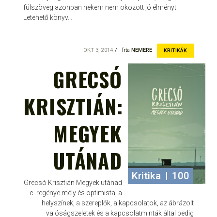
fülszöveg azonban nekem nem okozott jó élményt.
Letehető könyv…
OKT 3, 2014
Írta
NEMERE
KRITIKÁK
GRECSÓ
KRISZTIÁN:
MEGYEK
UTÁNAD
Kritika
|
100
Grecsó Krisztián Megyek utánad
c. regénye mély és optimista, a
helyszínek, a szereplők, a kapcsolatok, az ábrázolt
valóságszeletek és a kapcsolatminták által pedig