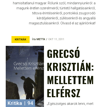
hamisítatlanul magyar. Rólunk szól, mindannyiunkról: a
magunk éretlen szerelmeiről, tüntető hallgatásainkról,
tétova érintéseinkről, pontokká zsugorodó
kérdőjeleinkről, zülléseinkről és angyallá
magasztulásainkról. Olvasd el az ajánlónkat!
Írta
METTA
OKT 11, 2011
KRITIKÁK
GRECSÓ
KRISZTIÁN:
MELLETTEM
ELFÉRSZ
Kritika
|
94
„Egészséges akarok lenni, mert