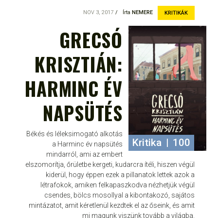
NOV 3, 2017
Írta
NEMERE
KRITIKÁK
GRECSÓ
KRISZTIÁN:
HARMINC ÉV
NAPSÜTÉS
Békés és léleksimogató alkotás
Kritika
|
100
a Harminc év napsütés
mindarról, ami az embert
elszomorítja, őrületbe kergeti, kudarcra ítéli, hiszen végül
kiderül, hogy éppen ezek a pillanatok lettek azok a
létrafokok, amiken felkapaszkodva nézhetjük végül
csendes, bölcs mosollyal a kibontakozó, sajátos
mintázatot, amit kéretlenül kezdtek el az őseink, és amit
mi magunk viszünk tovább a világba.