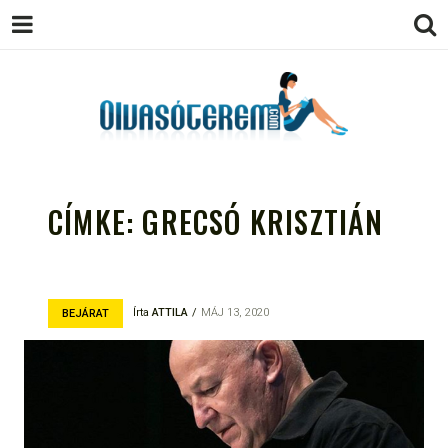
OLVASÓTEREM.COM – AZ
könyvekről könyvbarátoknak
EGÉSZSÉGES OLVASÁS
CÍMKE:
GRECSÓ KRISZTIÁN
TÁMOGATÓJA
Írta
ATTILA
MÁJ 13, 2020
BEJÁRAT