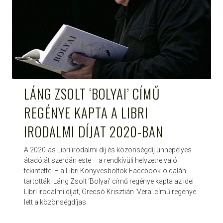
LÁNG ZSOLT ‘BOLYAI’ CÍMŰ
REGÉNYE KAPTA A LIBRI
IRODALMI DÍJAT 2020-BAN
A 2020-as Libri irodalmi díj és közönségdíj ünnepélyes
átadóját szerdán este – a rendkívüli helyzetre való
tekintettel – a Libri Könyvesboltok Facebook-oldalán
tartották. Láng Zsolt ‘Bolyai’ című regénye kapta az idei
Libri irodalmi díjat, Grecsó Krisztián ‘Vera’ című regénye
lett a közönségdíjas.