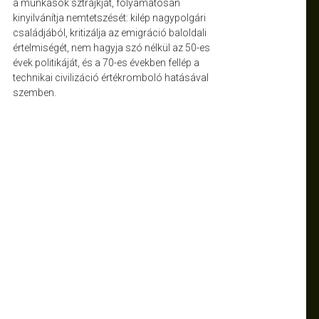
a munkások sztrájkját, folyamatosan
kinyilvánítja nemtetszését: kilép nagypolgári
családjából, kritizálja az emigráció baloldali
értelmiségét, nem hagyja szó nélkül az 50-es
évek politikáját, és a 70-es években fellép a
technikai civilizáció értékromboló hatásával
szemben.