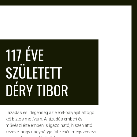
HAJNIKA
OKT 18, 2011
117 ÉVE
SZÜLETETT
DÉRY TIBOR
Lázadás és idegenség az életét-pályáját átfogó
két biztos motívum. A lázadás emberi és
művészi értelemben is igazolható, hiszen attól
kezdve, hogy nagybátyja fatelepén megszervezi