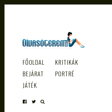
OLVASÓTEREM.COM – AZ
könyvekről könyvbarátoknak
FŐOLDAL
KRITIKÁK
EGÉSZSÉGES OLVASÁS TÁMOGATÓJ
BEJÁRAT
PORTRÉ
JÁTÉK
KERESÉS