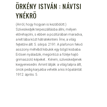
ÖRKÉNY ISTVÁN : NÁVTSI
YNÉKRÖ
(Arról, hogy hogyan is kezdődött.)
Szíveskedjék terpeszállásba állni, mélyen
előrehajolni, s ebben a pozitúrában maradva,
a két lába közt hátratekinteni. Íme, a világ
fejtetőre állt. 5. silirpá. 2191. A plafonon fekvő
asszony méhéből kibukik egy bőgő kisbaba.
Erősen nyáladzik, megöntözi a föléje hajló
grimaszoló képeket… Kérem, szíveskedjenek
kiegyenesedni. Amint látják: a világ talpra állt,
önök pedig karjukba vehetik a kis írópalántát.
1912. április. 5.