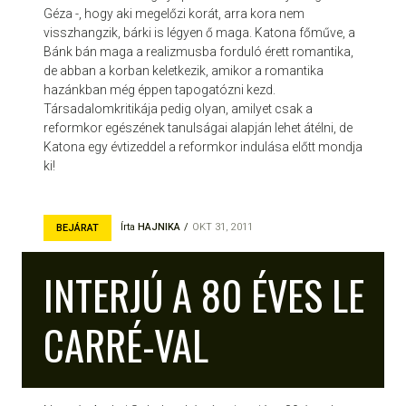
Géza -, hogy aki megelőzi korát, arra kora nem
visszhangzik, bárki is légyen ő maga. Katona főműve, a
Bánk bán maga a realizmusba forduló érett romantika,
de abban a korban keletkezik, amikor a romantika
hazánkban még éppen tapogatózni kezd.
Társadalomkritikája pedig olyan, amilyet csak a
reformkor egészének tanulságai alapján lehet átélni, de
Katona egy évtizeddel a reformkor indulása előtt mondja
ki!
Írta
HAJNIKA
OKT 31, 2011
BEJÁRAT
INTERJÚ A 80 ÉVES LE
CARRÉ-VAL