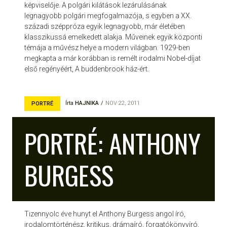
képviselője. A polgári kilátások lezárulásának
legnagyobb polgári megfogalmazója, s egyben a XX.
századi széppróza egyik legnagyobb, már életében
klasszikussá emelkedett alakja. Műveinek egyik központi
témája a művész helye a modern világban. 1929-ben
megkapta a már korábban is remélt irodalmi Nobel-díjat
első regényéért, A buddenbrook ház-ért.
Írta
HAJNIKA
NOV 22, 2011
PORTRÉ
PORTRÉ: ANTHONY
BURGESS
Tizennyolc éve hunyt el Anthony Burgess angol író,
irodalomtörténész, kritikus, drámaíró, forgatókönyvíró,