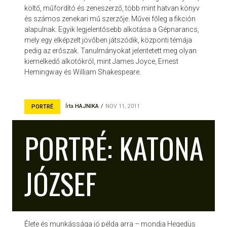
költő, műfordító és zeneszerző, több mint hatvan könyv
és számos zenekari mű szerzője. Művei főleg a fikción
alapulnak. Egyik legjelentősebb alkotása a Gépnarancs,
mely egy elképzelt jövőben játszódik, központi témája
pedig az erőszak. Tanulmányokat jelentetett meg olyan
kiemelkedő alkotókról, mint James Joyce, Ernest
Hemingway és William Shakespeare.
Írta
HAJNIKA
NOV 11, 2011
PORTRÉ
PORTRÉ: KATONA
JÓZSEF
Élete és munkássága jó példa arra – mondja Hegedüs