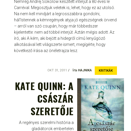
Nemrég Andrej Sokolow készített interjút a 80 éves le
Carréval. Megosztjuk veletek is, lehet, hogy ez az utolsó.
Na nem kell mindjárt a legrosszabbra gondolni,
hál’Istennek a kémregények atyja jó egészségnek örvend
– arról van szó csupán, hogy már többedszer
kijelentette: nem ad többé interjút. Aztán mégis adott. Az
író, aki A kém, aki bejött a hidegről című lenyűgöző
alkotásával lett világszerte ismert, megígérte, hogy
következő írása az önéletrajza lesz.
OKT 31, 2011
Írta
HAJNIKA
KRITIKÁK
KATE QUINN: A
CSÁSZÁR
SZERETŐJE
A regényes szerelmi história a
gladiátorok embertelen