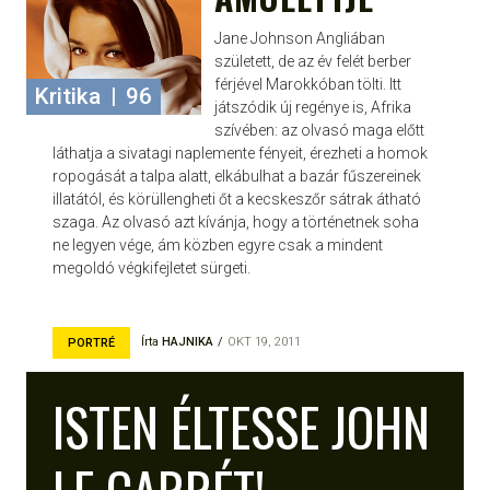
Jane Johnson Angliában
született, de az év felét berber
férjével Marokkóban tölti. Itt
Kritika
|
96
játszódik új regénye is, Afrika
szívében: az olvasó maga előtt
láthatja a sivatagi naplemente fényeit, érezheti a homok
ropogását a talpa alatt, elkábulhat a bazár fűszereinek
illatától, és körüllengheti őt a kecskeszőr sátrak átható
szaga. Az olvasó azt kívánja, hogy a történetnek soha
ne legyen vége, ám közben egyre csak a mindent
megoldó végkifejletet sürgeti.
Írta
HAJNIKA
OKT 19, 2011
PORTRÉ
ISTEN ÉLTESSE JOHN