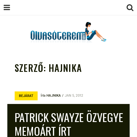
OLVASÓTEREM.COM – AZ
könyvekről könyvbarátoknak
EGÉSZSÉGES OLVASÁS
SZERZŐ:
HAJNIKA
TÁMOGATÓJA
Írta
HAJNIKA
JAN 5, 2012
BEJÁRAT
PATRICK SWAYZE ÖZVEGYE
MEMOÁRT ÍRT