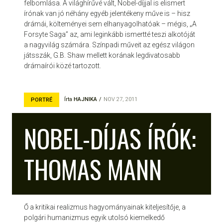
felbomlása. A világhírűvé vált, Nobel-díjjal is elismert
írónak van jó néhány egyéb jelentékeny műve is – hisz
drámái, költeményei sem elhanyagolhatóak – mégis, „A
Forsyte Saga” az, ami leginkább ismertté teszi alkotóját
a nagyvilág számára. Színpadi műveit az egész világon
játsszák, G.B. Shaw mellett korának legdivatosabb
drámaírói közé tartozott.
Írta
HAJNIKA
NOV 27, 2011
PORTRÉ
NOBEL-DÍJAS ÍRÓK:
THOMAS MANN
Ő a kritikai realizmus hagyományainak kiteljesítője, a
polgári humanizmus egyik utolsó kiemelkedő