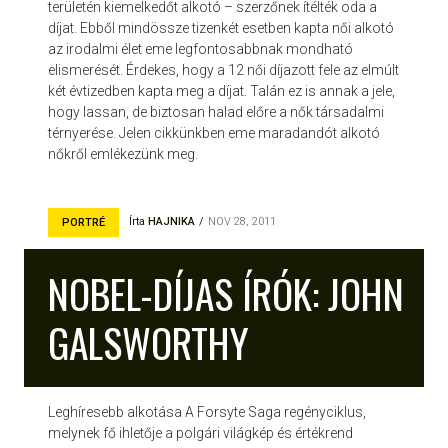
területén kiemelkedőt alkotó – szerzőnek ítélték oda a
díjat. Ebből mindössze tizenkét esetben kapta női alkotó
az irodalmi élet eme legfontosabbnak mondható
elismerését. Érdekes, hogy a 12 női díjazott fele az elmúlt
két évtizedben kapta meg a díjat. Talán ez is annak a jele,
hogy lassan, de biztosan halad előre a nők társadalmi
térnyerése. Jelen cikkünkben eme maradandót alkotó
nőkről emlékezünk meg.
Írta
HAJNIKA
NOV 28, 2011
PORTRÉ
NOBEL-DÍJAS ÍRÓK: JOHN
GALSWORTHY
Leghíresebb alkotása A Forsyte Saga regényciklus,
melynek fő ihletője a polgári világkép és értékrend