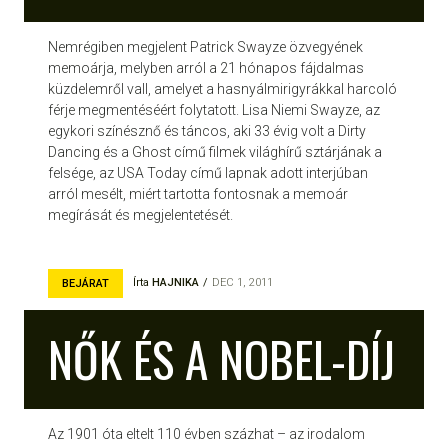
Nemrégiben megjelent Patrick Swayze özvegyének
memoárja, melyben arról a 21 hónapos fájdalmas
küzdelemről vall, amelyet a hasnyálmirigyrákkal harcoló
férje megmentéséért folytatott. Lisa Niemi Swayze, az
egykori színésznő és táncos, aki 33 évig volt a Dirty
Dancing és a Ghost című filmek világhírű sztárjának a
felsége, az USA Today című lapnak adott interjúban
arról mesélt, miért tartotta fontosnak a memoár
megírását és megjelentetését.
Írta
HAJNIKA
DEC 1, 2011
BEJÁRAT
NŐK ÉS A NOBEL-DÍJ
Az 1901 óta eltelt 110 évben százhat – az irodalom