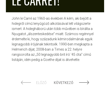
LE CARRÉT!
John le Carré az 1960-as években A kém, aki bejött a
hidegről című lenyűgöző alkotásával lett világszerte
ismert. A hidegháború után több művében is bírálta a
Nyugatot „álszenteskedése” miatt. Számos regénnyel
érdemelte ki, hogy századunk kémirodalmának egyik
legnagyobb írójának tekintsék. 1990-ben megkapta a
Helmerich díjat, 2008-ban a Times a 22. helyre
rangsorolta az „50 legnagyobb brit író ’45 óta” című
listáján, idén pedig a Goethe díjat is átvehette.
ELŐZŐ
KÖVETKEZŐ