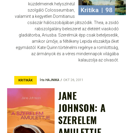
küzdelmeinek helyszínéül
Kritika
|
98
szolgáló Colosseumban,
valamint a kegyetlen Domitianus
császár hálószobájában játszódik. Thea, a zsidó
rabszolgalány beleszeret az életéért viaskodó
gladiátorba, Ariusba. Szerelmük épp csak beteljesedik,
amikor úrnője, a féltékeny Lepida elszakítja őket
egymástól. Kate Quinn történelmi regénye a romlottság,
az ármányok és a véres mindennapok világába
kalauzolja az olvasót.
Írta
HAJNIKA
OKT 26, 2011
KRITIKÁK
JANE
JOHNSON: A
SZERELEM
AMULETTJE