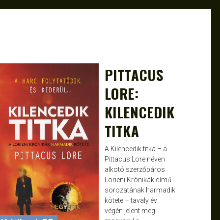
PITTACUS
JANCE
MÁRC 5, 2013
LORE:
KILENCEDIK
TITKA
A Kilencedik titka – a
Pittacus Lore néven
alkotó szerzőpáros
Lorieni Krónikák című
sorozatának harmadik
kötete – tavaly év
végén jelent meg