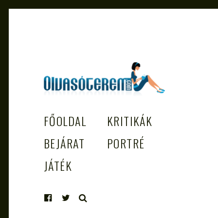
OLVASÓTEREM.COM – AZ
könyvekről könyvbarátoknak
FŐOLDAL
KRITIKÁK
EGÉSZSÉGES OLVASÁS TÁMOGATÓJ
BEJÁRAT
PORTRÉ
JÁTÉK
KERESÉS