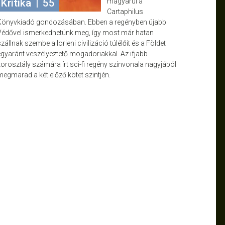
Kritika
|
55
magyarul a
Cartaphilus
Könyvkiadó gondozásában. Ebben a regényben újabb
Védővel ismerkedhetünk meg, így most már hatan
zállnak szembe a lorieni civilizáció túlélőit és a Földet
egyaránt veszélyeztető mogadoriakkal. Az ifjabb
korosztály számára írt sci-fi regény színvonala nagyjából
megmarad a két előző kötet szintjén.