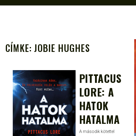
CÍMKE:
JOBIE HUGHES
PITTACUS
A
JANCE
FEBR 26, 2012
LORE: A
HATOK
HATALMA
A második kötettel