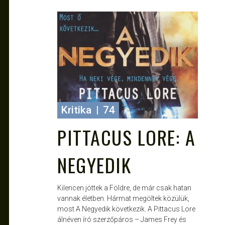
JANCE
MÁRC 31, 2011
Kritika
|
74
PITTACUS LORE: A
NEGYEDIK
Kilencen jöttek a Földre, de már csak hatan
vannak életben. Hármat megöltek közülük,
most A Negyedik következik. A Pittacus Lore
álnéven író szerzőpáros – James Frey és