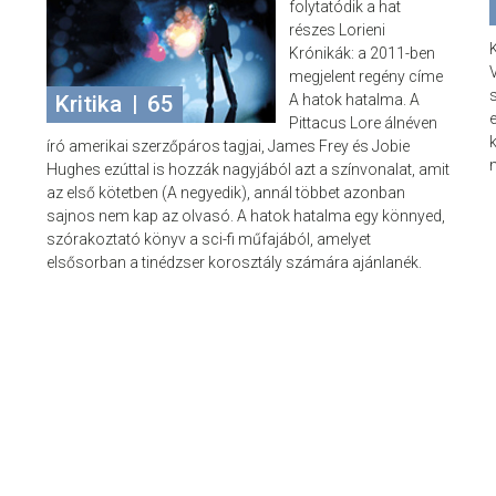
folytatódik a hat
részes Lorieni
Krónikák: a 2011-ben
megjelent regény címe
s
A hatok hatalma. A
Kritika
|
65
Pittacus Lore álnéven
író amerikai szerzőpáros tagjai, James Frey és Jobie
Hughes ezúttal is hozzák nagyjából azt a színvonalat, amit
az első kötetben (A negyedik), annál többet azonban
sajnos nem kap az olvasó. A hatok hatalma egy könnyed,
szórakoztató könyv a sci-fi műfajából, amelyet
elsősorban a tinédzser korosztály számára ajánlanék.