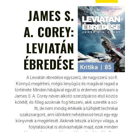
JAMES S.
A. COREY:
LEVIATÁN
ÉBREDÉSE
Kritika
|
85
A Leviatán ébredése egyszerű, de nagyszerű sci-fi.
Könnyű megérteni, mégis lenyűgöz és magával ragad a
története. Minden hibájával együtt is érdemes elolvasni a
James S. A. Corey néven alkotó szerzőpáros első közös
kötetét, és főleg azoknak fog tetszeni, akik szeretik a sci-
fit, de nem mindig értékelik a túlfejlett technikai
szakzsargont, ami időnként nehézkessé teszi egy-egy
könyvnek a megértését. Akiknek tetszik a könyv világa, a
folytatásokat is elolvashatják majd, ezek minden