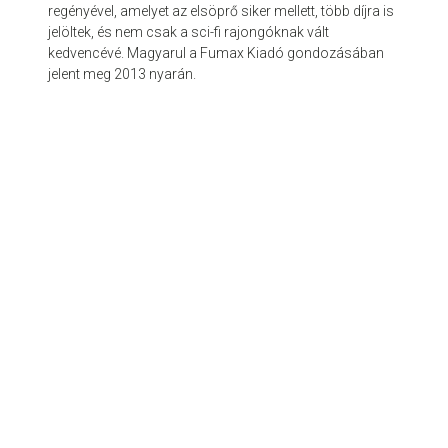
regényével, amelyet az elsöprő siker mellett, több díjra is
jelöltek, és nem csak a sci-fi rajongóknak vált
kedvencévé. Magyarul a Fumax Kiadó gondozásában
jelent meg 2013 nyarán.
© 2026 olvasóterem.com - az egészséges olvasás támogatója.