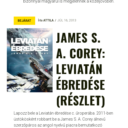
bizonnyal magyarul is megjelennek a közeljövőben.
Írta
ATTILA
JÚL 16, 2013
BEJÁRAT
JAMES S.
A. COREY:
LEVIATÁN
ÉBREDÉSE
(RÉSZLET)
Lapozz bele a Leviatán ébredése c. űroperába. 2011-ben
üstökösként robbant be a James S. A. Corey álnevű
szerzőpáros az angol nyelvű piacra bemutatkozó