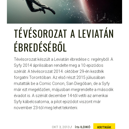
TÉVÉSOROZAT A LEVIATÁN
ÉBREDÉSÉBŐL
Tévésorozat készült a Leviatán ébredése c. regényből. A
Syfy 2014 áprilisában rendelte meg a 10 epizódos
szériát. A tévésorozat 2014. október 29-én kezdték
forgatni Torontóban. Az első részt 2015 júliusában
mutatták be a Comic Conon, San Diegóban, de a Syfy
már ezt megelőzően, májusban megrendelte a második
évadot is. A szériát december 14-től vetíti az amerikai
Syfy kábelcsatorna, a pilot epizódot viszont már
november 23-tól meg lehet tekinteni.
OKT 3, 2013
Írta
ILDIKÓ
KRITIKÁK