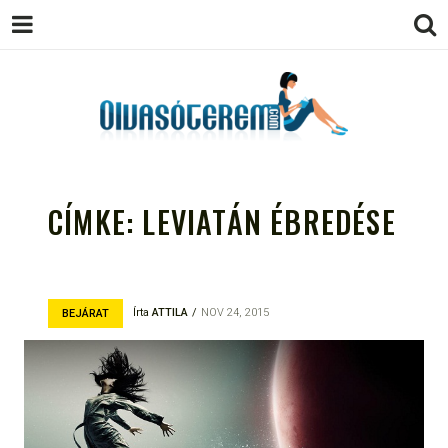
OLVASÓTEREM.COM – AZ
könyvekről könyvbarátoknak
EGÉSZSÉGES OLVASÁS
CÍMKE:
LEVIATÁN ÉBREDÉSE
TÁMOGATÓJA
Írta
ATTILA
NOV 24, 2015
BEJÁRAT