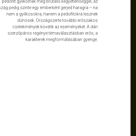
pedofilt gyilkolnak meg brutális kegyetlenséggel, az
szág pedig szinte egy emberként gerjed haragra – na
nem a gyilkosokra, hanem a pedofilokra lesznek
dühösek. Országszerte további erőszakos
cselekmények követik az eseményeket. A dán
szerzőpáros regénye témaválasztásban erős, a
karakterek megformálásában gyenge.