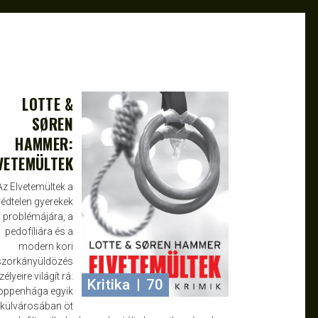
LOTTE &
OKT 9, 2013
ATTILA
SØREN
HAMMER:
VETEMÜLTEK
Az Elvetemültek a
védtelen gyerekek
problémájára, a
pedofíliára és a
modern kori
zorkányüldözés
élyeire világít rá:
Kritika
|
70
oppenhága egyik
külvárosában öt