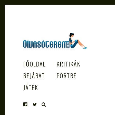
OLVASÓTEREM.COM – AZ
könyvekről könyvbarátoknak
FŐOLDAL
KRITIKÁK
EGÉSZSÉGES OLVASÁS TÁMOGATÓJ
BEJÁRAT
PORTRÉ
JÁTÉK
KERESÉS