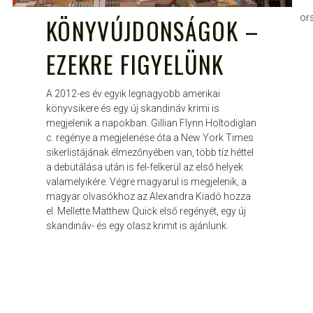
or
KÖNYVÚJDONSÁGOK –
EZEKRE FIGYELÜNK
A 2012-es év egyik legnagyobb amerikai
könyvsikere és egy új skandináv krimi is
megjelenik a napokban. Gillian Flynn Holtodiglan
c. regénye a megjelenése óta a New York Times
sikerlistájának élmezőnyében van, több tíz héttel
a debütálása után is fel-felkerül az első helyek
valamelyikére. Végre magyarul is megjelenik, a
magyar olvasókhoz az Alexandra Kiadó hozza
el. Mellette Matthew Quick első regényét, egy új
skandináv- és egy olasz krimit is ajánlunk.