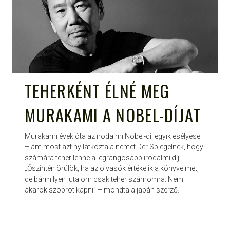
TEHERKÉNT ÉLNÉ MEG
MURAKAMI A NOBEL-DÍJAT
Murakami évek óta az irodalmi Nobel-díj egyik esélyese
– ám most azt nyilatkozta a német Der Spiegelnek, hogy
számára teher lenne a legrangosabb irodalmi díj.
„Őszintén örülök, ha az olvasók értékelik a könyveimet,
de bármilyen jutalom csak teher számomra. Nem
akarok szobrot kapni” – mondta a japán szerző.