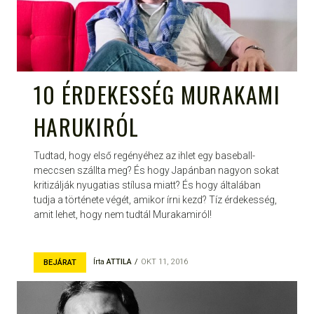
10 ÉRDEKESSÉG MURAKAMI
HARUKIRÓL
Tudtad, hogy első regényéhez az ihlet egy baseball-
meccsen szállta meg? És hogy Japánban nagyon sokat
kritizálják nyugatias stílusa miatt? És hogy általában
tudja a története végét, amikor írni kezd? Tíz érdekesség,
amit lehet, hogy nem tudtál Murakamiról!
Írta
ATTILA
OKT 11, 2016
BEJÁRAT