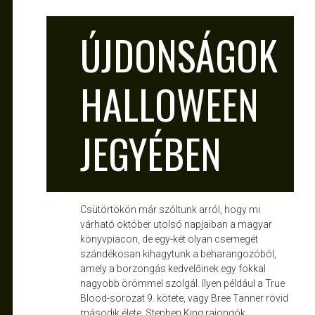
ATTILA
OKT 29, 2010
ÚJDONSÁGOK
HALLOWEEN
JEGYÉBEN
Csütörtökön már szóltunk arról, hogy mi
várható október utolsó napjaiban a magyar
könyvpiacon, de egy-két olyan csemegét
szándékosan kihagytunk a beharangozóból,
amely a borzongás kedvelőinek egy fokkal
nagyobb örömmel szolgál. Ilyen például a True
Blood-sorozat 9. kötete, vagy Bree Tanner rövid
második élete. Stephen King rajongók