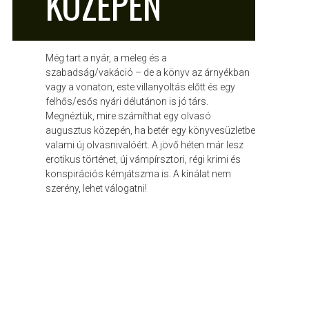
KÖZEPÉN
Még tart a nyár, a meleg és a
szabadság/vakáció – de a könyv az árnyékban
vagy a vonaton, este villanyoltás előtt és egy
felhős/esős nyári délutánon is jó társ.
Megnéztük, mire számíthat egy olvasó
augusztus közepén, ha betér egy könyvesüzletbe
valami új olvasnivalóért. A jövő héten már lesz
erotikus történet, új vámpírsztori, régi krimi és
konspirációs kémjátszma is. A kínálat nem
szerény, lehet válogatni!