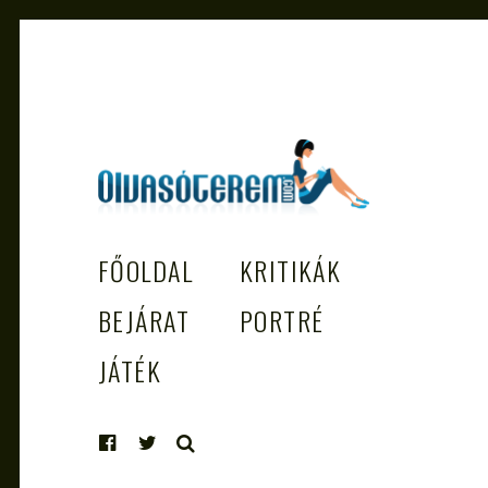
OLVASÓTEREM.COM – AZ
könyvekről könyvbarátoknak
FŐOLDAL
KRITIKÁK
EGÉSZSÉGES OLVASÁS TÁMOGATÓJ
BEJÁRAT
PORTRÉ
JÁTÉK
KERESÉS