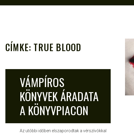
CÍMKE:
TRUE BLOOD
A
VENDÉGPOSZT
OKT 31, 2010
VÁMPÍROS
KÖNYVEK ÁRADATA
A KÖNYVPIACON
Az utóbbi időben elszaporodtak a vérszívókkal