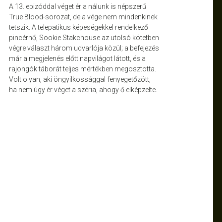
A 13. epizóddal véget ér a nálunk is népszerű
True Blood-sorozat, de a vége nem mindenkinek
tetszik. A telepatikus képeségekkel rendelkező
pincérnő, Sookie Stakchouse az utolsó kötetben
végre választ három udvarlója közül; a befejezés
már a megjelenés előtt napvilágot látott, és a
rajongók táborát teljes mértékben megosztotta.
Volt olyan, aki öngyilkossággal fenyegetőzött,
ha nem úgy ér véget a széria, ahogy ő elképzelte.