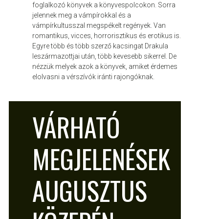
foglalkozó könyvek a könyvespolcokon. Sorra
jelennek meg a vámpírokkal és a
vámpírkultusszal megspékelt regények. Van
romantikus, vicces, horrorisztikus és erotikus is.
Egyre több és több szerző kacsingat Drakula
leszármazottjai után, több kevesebb sikerrel. De
nézzük melyek azok a könyvek, amiket érdemes
elolvasni a vérszívók iránti rajongóknak.
ATTILA
AUG 5, 2010
VÁRHATÓ
MEGJELENÉSEK
AUGUSZTUS