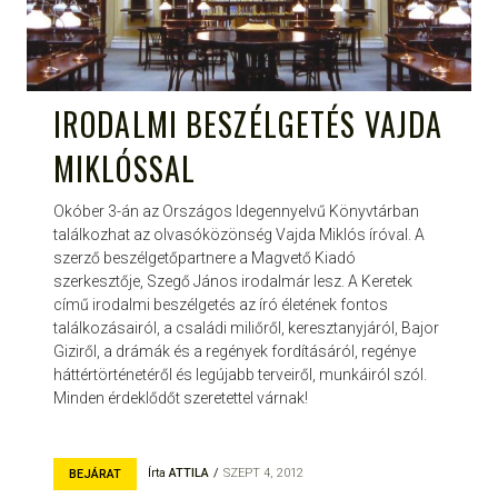
IRODALMI BESZÉLGETÉS VAJDA
MIKLÓSSAL
Okóber 3-án az Országos Idegennyelvű Könyvtárban
találkozhat az olvasóközönség Vajda Miklós íróval. A
szerző beszélgetőpartnere a Magvető Kiadó
szerkesztője, Szegő János irodalmár lesz. A Keretek
című irodalmi beszélgetés az író életének fontos
találkozásairól, a családi miliőről, keresztanyjáról, Bajor
Giziről, a drámák és a regények fordításáról, regénye
háttértörténetéről és legújabb terveiről, munkáiról szól.
Minden érdeklődőt szeretettel várnak!
Írta
ATTILA
SZEPT 4, 2012
BEJÁRAT