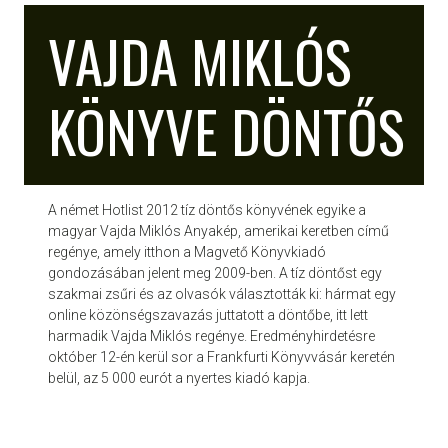
VAJDA MIKLÓS
KÖNYVE DÖNTŐS
A német Hotlist 2012 tíz döntős könyvének egyike a
magyar Vajda Miklós Anyakép, amerikai keretben című
regénye, amely itthon a Magvető Könyvkiadó
gondozásában jelent meg 2009-ben. A tíz döntőst egy
szakmai zsűri és az olvasók választották ki: hármat egy
online közönségszavazás juttatott a döntőbe, itt lett
harmadik Vajda Miklós regénye. Eredményhirdetésre
október 12-én kerül sor a Frankfurti Könyvvásár keretén
belül, az 5 000 eurót a nyertes kiadó kapja.