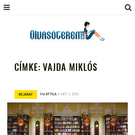
OLVASÓTEREM.COM – AZ
könyvekről könyvbarátoknak
EGÉSZSÉGES OLVASÁS
CÍMKE:
VAJDA MIKLÓS
TÁMOGATÓJA
Írta
ATTILA
OKT 1, 2012
BEJÁRAT