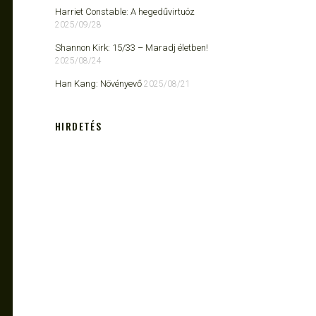
Harriet Constable: A hegedűvirtuóz
2025/09/28
Shannon Kirk: 15/33 ​– Maradj életben!
2025/08/24
Han Kang: Növényevő
2025/08/21
HIRDETÉS