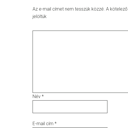
Az e-mail címet nem tesszük közzé.
A kötelez
jelöltük
Név
*
E-mail cím
*