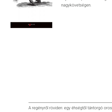
nagykövetségen.
A regényről röviden: egy éhségtől tántorgó oros