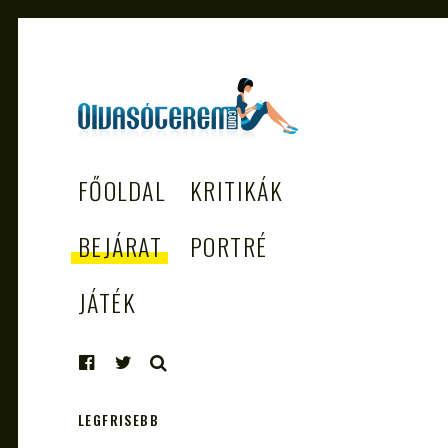
OLVASÓTEREM.COM
könyvekről könyvbarátoknak
FŐOLDAL
KRITIKÁK
– AZ EGÉSZSÉGES
OLVASÁS
BEJÁRAT
PORTRÉ
TÁMOGATÓJA
JÁTÉK
KERESÉS
LEGFRISEBB