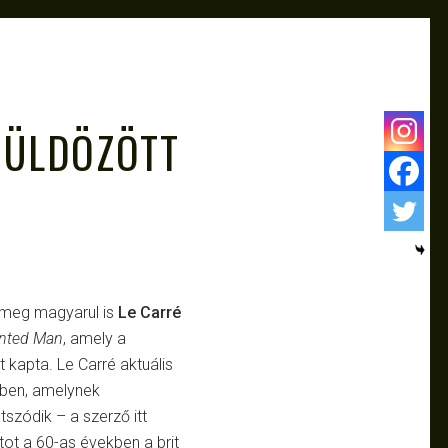
Z ÜLDÖZÖTT
 meg magyarul is
Le Carré
nted Man
, amely a
 kapta. Le Carré aktuális
yben, amelynek
zódik – a szerző itt
atot a 60-as években a brit