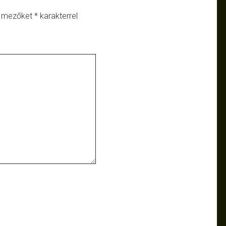
ő mezőket
*
karakterrel