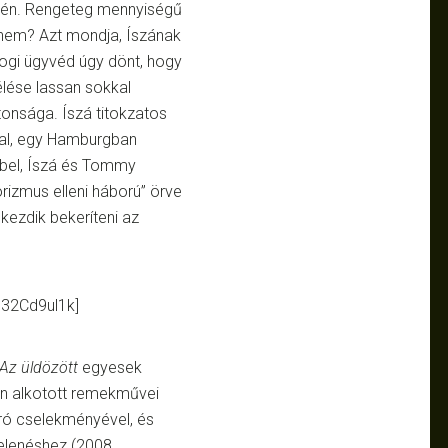
én. Rengeteg mennyiségű
nem? Azt mondja, Íszának
rjogi ügyvéd úgy dönt, hogy
élése lassan sokkal
ztonsága. Íszá titokzatos
val, egy Hamburgban
bel, Íszá és Tommy
rizmus elleni háború” örve
lkezdik bekeríteni az
32Cd9ul1k]
Az üldözött
egyesek
rán alkotott remekművei
dró cselekményével, és
jelenéshez (2008