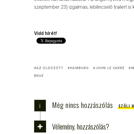
szeptember 23) izgalmas, lebilincselő trailert is 
Vidd hírét!
AZ ÜLDÖZÖTT
HAMBURG
JOHN LE CARRÉ
M
BRUE
Még nincs hozzászólás
i
SZÓLJ 
Vélemény, hozzászólás?