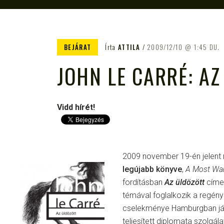
BEJÁRAT
Írta
ATTILA
2009/12/10
1:45 DU.
JOHN LE CARRÉ: A
Vidd hírét!
2009 november 19-én jelent
legújabb könyve
,
A Most Wa
fordításban
Az üldözött
címet
témával foglalkozik a regén
cselekménye Hamburgban játs
teljesített diplomata szolgál