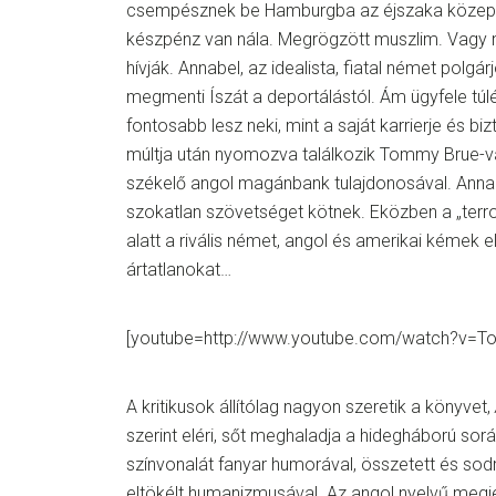
csempésznek be Hamburgba az éjszaka közep
készpénz van nála. Megrögzött muszlim. Vagy 
hívják. Annabel, az idealista, fiatal német polgá
megmenti Íszát a deportálástól. Ám ügyfele túl
fontosabb lesz neki, mint a saját karrierje és bi
múltja után nyomozva találkozik Tommy Brue-
székelő angol magánbank tulajdonosával. Anna
szokatlan szövetséget kötnek. Eközben a „terro
alatt a rivális német, angol és amerikai kémek e
ártatlanokat…
[youtube=http://www.youtube.com/watch?v=To
A kritikusok állítólag nagyon szeretik a könyvet,
szerint eléri, sőt meghaladja a hidegháború so
színvonalát fanyar humorával, összetett és so
eltökélt humanizmusával. Az angol nyelvű meg