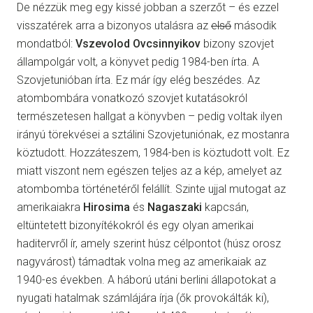
De nézzük meg egy kissé jobban a szerzőt – és ezzel
visszatérek arra a bizonyos utalásra az
első
második
mondatból:
Vszevolod Ovcsinnyikov
bizony szovjet
állampolgár volt, a könyvet pedig 1984-ben írta. A
Szovjetunióban írta. Ez már így elég beszédes. Az
atombombára vonatkozó szovjet kutatásokról
természetesen hallgat a könyvben – pedig voltak ilyen
irányú törekvései a sztálini Szovjetuniónak, ez mostanra
köztudott. Hozzáteszem, 1984-ben is köztudott volt. Ez
miatt viszont nem egészen teljes az a kép, amelyet az
atombomba történetéről felállít. Szinte ujjal mutogat az
amerikaiakra
Hirosima
és
Nagaszaki
kapcsán,
eltüntetett bizonyítékokról és egy olyan amerikai
haditervről ír, amely szerint húsz célpontot (húsz orosz
nagyvárost) támadtak volna meg az amerikaiak az
1940-es években. A háború utáni berlini állapotokat a
nyugati hatalmak számlájára írja (ők provokálták ki),