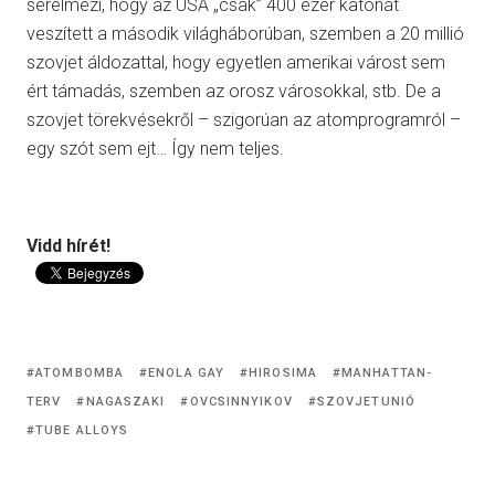
sérelmezi, hogy az USA „csak” 400 ezer katonát
veszített a második világháborúban, szemben a 20 millió
szovjet áldozattal, hogy egyetlen amerikai várost sem
ért támadás, szemben az orosz városokkal, stb. De a
szovjet törekvésekről – szigorúan az atomprogramról –
egy szót sem ejt… Így nem teljes.
Vidd hírét!
ATOMBOMBA
ENOLA GAY
HIROSIMA
MANHATTAN-
TERV
NAGASZAKI
OVCSINNYIKOV
SZOVJETUNIÓ
TUBE ALLOYS