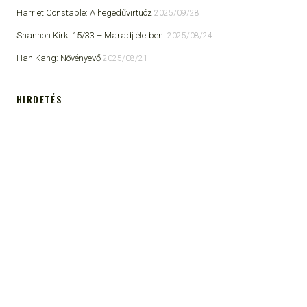
Harriet Constable: A hegedűvirtuóz
2025/09/28
Shannon Kirk: 15/33 ​– Maradj életben!
2025/08/24
Han Kang: Növényevő
2025/08/21
HIRDETÉS