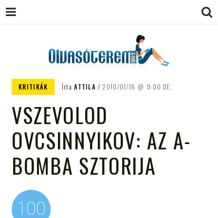
OLVASÓTEREM.COM – AZ
könyvekről könyvbarátoknak
KRITIKÁK
Írta
ATTILA
2010/01/16
9:00 DE.
EGÉSZSÉGES OLVASÁS
VSZEVOLOD
TÁMOGATÓJA
OVCSINNYIKOV: AZ A-
BOMBA SZTORIJA
100