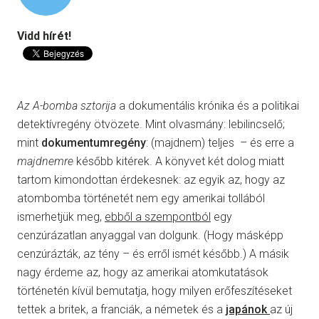
Vidd hírét!
Az A-bomba sztorija
a dokumentális krónika és a politikai
detektívregény ötvözete. Mint olvasmány: lebilincselő;
mint
dokumentumregény
: (majdnem) teljes – és erre a
majdnemre
később kitérek. A könyvet két dolog miatt
tartom kimondottan érdekesnek: az egyik az, hogy az
atombomba történetét nem egy amerikai tollából
ismerhetjük meg,
ebből a szempontból
egy
cenzúrázatlan anyaggal van dolgunk. (Hogy másképp
cenzúrázták, az tény – és erről ismét később.) A másik
nagy érdeme az, hogy az amerikai atomkutatások
történetén kívül bemutatja, hogy milyen erőfeszítéseket
tettek a britek, a franciák, a németek és a
japánok
az új