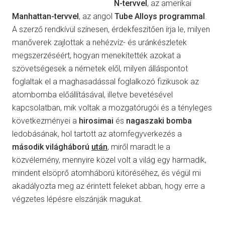
N-tervvel
, az amerikai
Manhattan-tervvel
, az angol
Tube Alloys programmal
.
A szerző rendkívül színesen, érdekfeszítően írja le, milyen
manőverek zajlottak a nehézvíz- és uránkészletek
megszerzéséért, hogyan menekítették azokat a
szövetségesek a németek elől, milyen álláspontot
foglaltak el a maghasadással foglalkozó fizikusok az
atombomba előállításával, illetve bevetésével
kapcsolatban, mik voltak a mozgatórugói és a tényleges
következményei a
hirosimai
és
nagaszaki bomba
ledobásának, hol tartott az atomfegyverkezés a
második
világháború
után
, miről maradt le a
közvélemény, mennyire közel volt a világ egy harmadik,
mindent elsöprő atomháború kitöréséhez, és végül mi
akadályozta meg az érintett feleket abban, hogy erre a
végzetes lépésre elszánják magukat.