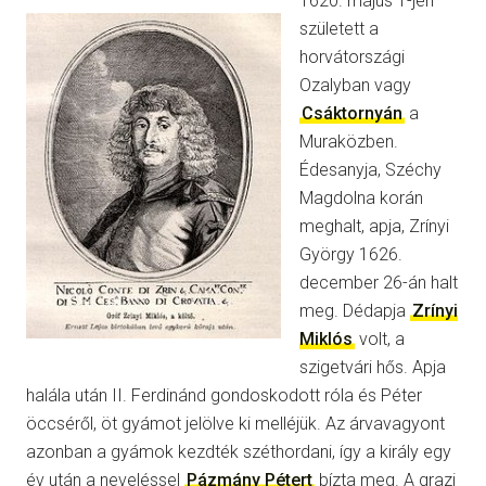
1620. május 1-jén
született a
horvátországi
Ozalyban vagy
Csáktornyán
a
Muraközben.
Édesanyja, Széchy
Magdolna korán
meghalt, apja, Zrínyi
György 1626.
december 26-án halt
meg. Dédapja
Zrínyi
Miklós
volt, a
szigetvári hős. Apja
halála után II. Ferdinánd gondoskodott róla és Péter
öccséről, öt gyámot jelölve ki melléjük. Az árvavagyont
azonban a gyámok kezdték széthordani, így a király egy
év után a neveléssel
Pázmány Pétert
bízta meg. A grazi