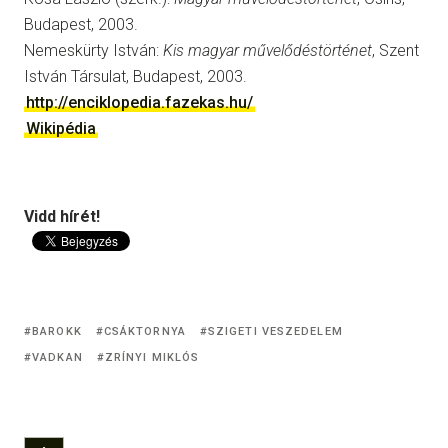
Budapest, 2003.
Nemeskürty István:
Kis magyar művelődéstörténet
, Szent
István Társulat, Budapest, 2003.
http://enciklopedia.fazekas.hu/
Wikipédia
Vidd hírét!
BAROKK
CSÁKTORNYA
SZIGETI VESZEDELEM
VADKAN
ZRÍNYI MIKLÓS