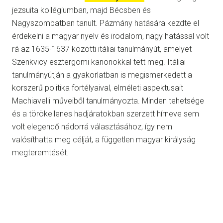
jezsuita kollégiumban, majd Bécsben és
Nagyszombatban tanult. Pázmány hatására kezdte el
érdekelni a magyar nyelv és irodalom, nagy hatással volt
rá az 1635-1637 közötti itáliai tanulmányút, amelyet
Szenkvicy esztergomi kanonokkal tett meg. Itáliai
tanulmányútján a gyakorlatban is megismerkedett a
korszerű politika fortélyaival, elméleti aspektusait
Machiavelli műveiből tanulmányozta. Minden tehetsége
és a törökellenes hadjáratokban szerzett hírneve sem
volt elegendő nádorrá választásához, így nem
valósíthatta meg célját, a független magyar királyság
megteremtését.