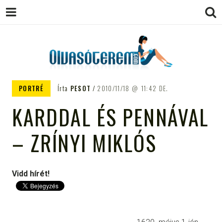
OLVASÓTEREM.COM – AZ
könyvekről könyvbarátoknak
PORTRÉ
Írta
PESOT
2010/11/18
11:42 DE.
EGÉSZSÉGES OLVASÁS
KARDDAL ÉS PENNÁVAL
TÁMOGATÓJA
– ZRÍNYI MIKLÓS
Vidd hírét!