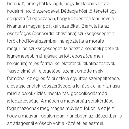
históriát”, amelyből kiviláglik, hogy tisztában volt az
irodalmi fikció szerepével. Dédapja hősi történetét úgy
dolgozta fel eposzában, hogy közben tanítani, nevelni
kívánta a magyar politikai vezetőket. Bemutatta az
összefogás (concordia christiana) szükségességét a
török hódítóval szemben, hangoztatta a morális
megújulás szükségességét. Mindezt a korabeli poétikák
legnemesebb műfajának tartott eposz (carmen
heroicum) teljes formai kelléktárának alkalmazásával,
Tasso elméleti fejtegetései szerint öntötte nyelvi
formába. Az égi és földi szféra együttes szerepeltetése,
a csatajelenetek képszerűsége, a leírások dinamizmusa
mind a barokk ízlés, mentalitás, gondolkodásmód
jellegzetessége. A műben a magyarság sorskérdései
fogalmazódnak meg magas művészi fokon, s ez jelzi,
hogy a magyar irodalomban már ebben az időszakban is
az átlagosnál erősebb volt a közéleti és eszmei