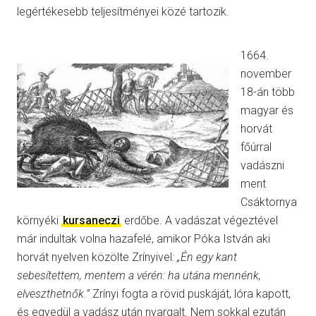
legértékesebb teljesítményei közé tartozik.
1664.
november
18-án több
magyar és
horvát
főúrral
vadászni
ment
Csáktornya
környéki
kursaneczi
erdőbe. A vadászat végeztével
már indultak volna hazafelé, amikor Póka István aki
horvát nyelven közölte Zrínyivel
: „Én egy kant
sebesítettem, mentem a vérén: ha utána mennénk,
elveszthetnők.”
Zrínyi fogta a rövid puskáját, lóra kapott,
és egyedül a vadász után nyargalt. Nem sokkal ezután