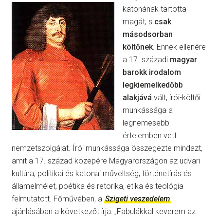
katonának tartotta
magát, s
csak
másodsorban
költőnek
. Ennek ellenére
a 17. századi
magyar
barokk irodalom
legkiemelkedőbb
alakjává
vált, írói-költői
munkássága a
legnemesebb
értelemben vett
nemzetszolgálat. Írói munkássága összegezte mindazt,
amit a 17. század közepére Magyarországon az udvari
kultúra, politikai és katonai műveltség, történetírás és
államelmélet, poétika és retorika, etika és teológia
felmutatott. Főművében, a
Szigeti veszedelem
ajánlásában a következőt írja: „Fabulákkal keverem az