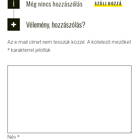
i
Még nincs hozzászólás
SZÓLJ HOZZÁ
Vélemény, hozzászólás?
Az e-mail címet nem tesszük közzé.
A kötelező mezőket
*
karakterrel jelöltük
Név
*