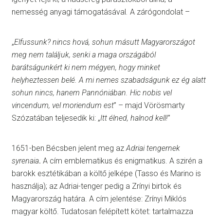
nemesség anyagi támogatásával
.
A zárógondolat –
„
Elfussunk? nincs hová, sohun másutt Magyarországot
meg nem találjuk, senki a maga országából
barátságunkért ki nem mégyen, hogy minket
helyheztessen belé. A mi nemes szabadságunk ez ég alatt
sohun nincs, hanem Pannóniában. Hic nobis vel
vincendum, vel moriendum est
” – majd Vörösmarty
Szózatában teljesedik ki: „
Itt élned, halnod kell
!
”
1651-ben Bécsben jelent meg az
Adriai tengernek
syrenaia
.
A cím emblematikus és enigmatikus. A szirén a
barokk esztétikában a költő jelképe (Tasso és Marino is
használja); az Adriai-tenger pedig a Zrínyi birtok és
Magyarország határa. A cím jelentése: Zrínyi Miklós
magyar költő. Tudatosan felépített kötet: tartalmazza