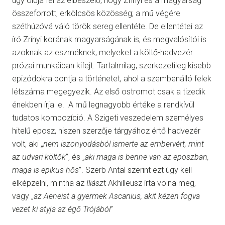
úgy oldja fel az elbeszélő, hogy Zrínyi és a magyarság
összeforrott, erkölcsös közösség; a mű végére
széthúzóvá váló török sereg ellentéte. De ellentétei az
író Zrínyi korának magyarságának is, és megvalósítói is
azoknak az eszméknek, melyeket a költő-hadvezér
prózai munkáiban kifejt. Tartalmilag, szerkezetileg kisebb
epizódokra bontja a történetet, ahol a szembenálló felek
létszáma megegyezik. Az első ostromot csak a tizedik
énekben írja le. A mű legnagyobb értéke a rendkívül
tudatos kompozíció. A Szigeti veszedelem személyes
hitelű eposz, hiszen szerzője tárgyához értő hadvezér
volt, aki „
nem iszonyodásból ismerte az embervért, mint
az udvari költők
”, és „
aki maga is benne van az eposzban,
maga is epikus hős
”. Szerb Antal szerint ezt úgy kell
elképzelni, mintha az
Iliász
t Akhilleusz írta volna meg,
vagy „
az
Aeneis
t a gyermek Ascanius, akit kézen fogva
vezet ki atyja az égő Trójából
”