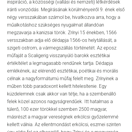
inspiráció, a közösségi (vallási és nemzeti) létkérdések
iránti vonzódás. Megírásának körülményeiről 9. ének első
négy versszakában számol be, hivatkozva arra, hogy a
műalkotáshoz szükséges nyugalmat állandóan
megzavarja a kanizsai török. Zrínyi 15 énekben, 1566
versszakban adja elő dédapja 1566-os helytállását, a
szigeti ostrom, a vármegszállás történetét. Az eposz
műfaját a Scaligerig visszanyúló barokk esztétikai
értékítélet a legmagasabb rendűnek tartja. Dédapja
emlékének, az elérendő esztétikai, poétikai és morális
célnak a nagyformátumú műfaj felelt meg. Zrínyinek a
műben több paradoxont kellett hitelesítenie. Egy
küzdelemnek csak akkor van tétje, ha a szembenálló
felek közel azonos nagyságrendűek. Itt hatalmas a
túlerő, 100 ezer törökkel szemben 2500 magyar,
másrészt a magyar vereségnek erkölcsi győzelemmé
kellett válnia. Az ellentmondást erkölcsi, eszmei szinten