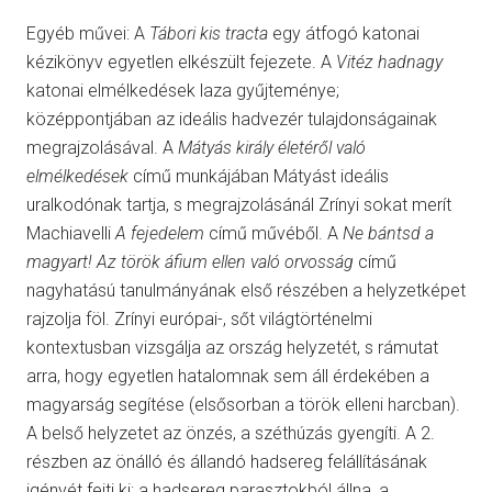
Egyéb művei: A
Tábori kis tracta
egy átfogó katonai
kézikönyv egyetlen elkészült fejezete. A
Vitéz hadnagy
katonai elmélkedések laza gyűjteménye;
középpontjában az ideális hadvezér tulajdonságainak
megrajzolásával. A
Mátyás király életéről való
elmélkedések
című munkájában Mátyást ideális
uralkodónak tartja, s megrajzolásánál Zrínyi sokat merít
Machiavelli
A fejedelem
című művéből. A
Ne bántsd a
magyart! Az török áfium ellen való orvosság
című
nagyhatású tanulmányának első részében a helyzetképet
rajzolja föl. Zrínyi európai-, sőt világtörténelmi
kontextusban vizsgálja az ország helyzetét, s rámutat
arra, hogy egyetlen hatalomnak sem áll érdekében a
magyarság segítése (elsősorban a török elleni harcban).
A belső helyzetet az önzés, a széthúzás gyengíti. A 2.
részben az önálló és állandó hadsereg felállításának
igényét fejti ki; a hadsereg parasztokból állna, a