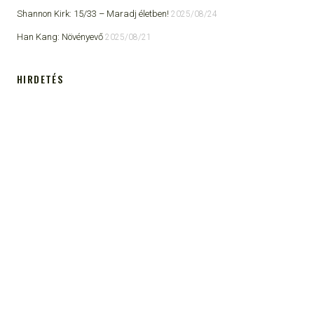
Shannon Kirk: 15/33 ​– Maradj életben!
2025/08/24
Han Kang: Növényevő
2025/08/21
HIRDETÉS