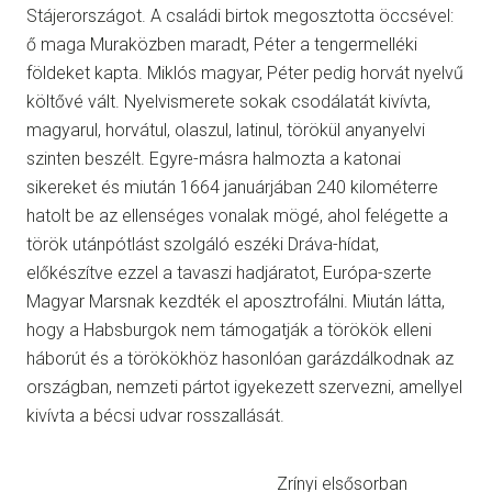
Stájerországot. A családi birtok megosztotta öccsével:
ő maga Muraközben maradt, Péter a tengermelléki
földeket kapta. Miklós magyar, Péter pedig horvát nyelvű
költővé vált. Nyelvismerete sokak csodálatát kivívta,
magyarul, horvátul, olaszul, latinul, törökül anyanyelvi
szinten beszélt. Egyre-másra halmozta a katonai
sikereket és miután 1664 januárjában 240 kilométerre
hatolt be az ellenséges vonalak mögé, ahol felégette a
török utánpótlást szolgáló eszéki Dráva-hídat,
előkészítve ezzel a tavaszi hadjáratot, Európa-szerte
Magyar Marsnak kezdték el aposztrofálni. Miután látta,
hogy a Habsburgok nem támogatják a törökök elleni
háborút és a törökökhöz hasonlóan garázdálkodnak az
országban, nemzeti pártot igyekezett szervezni, amellyel
kivívta a bécsi udvar rosszallását.
Zrínyi elsősorban