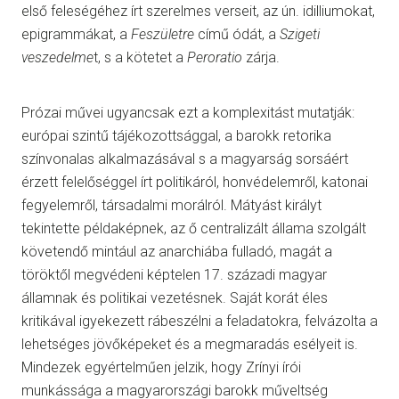
első feleségéhez írt szerelmes verseit, az ún. idilliumokat,
epigrammákat, a
Feszületre
című ódát, a
Szigeti
veszedelme
t, s a kötetet a
Peroratio
zárja.
Prózai művei ugyancsak ezt a komplexitást mutatják:
európai szintű tájékozottsággal, a barokk retorika
színvonalas alkalmazásával s a magyarság sorsáért
érzett felelőséggel írt politikáról, honvédelemről, katonai
fegyelemről, társadalmi morálról. Mátyást királyt
tekintette példaképnek, az ő centralizált állama szolgált
követendő mintául az anarchiába fulladó, magát a
töröktől megvédeni képtelen 17. századi magyar
államnak és politikai vezetésnek. Saját korát éles
kritikával igyekezett rábeszélni a feladatokra, felvázolta a
lehetséges jövőképeket és a megmaradás esélyeit is.
Mindezek egyértelműen jelzik, hogy Zrínyi írói
munkássága a magyarországi barokk műveltség