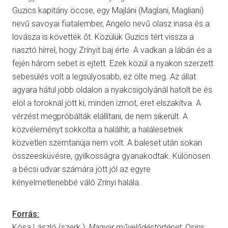
Guzics kapitány öccse, egy Majláni (Maglani, Magliani)
nevű savoyai fiatalember, Angelo nevű olasz inasa és a
lovásza is követték őt. Közülük Guzics tért vissza a
riasztó hírrel, hogy Zrínyit baj érte. A vadkan a lábán és a
fején három sebet is ejtett. Ezek közül a nyakon szerzett
sebesülés volt a legsúlyosabb, ez ölte meg. Az állat
agyara hátul jobb oldalon a nyakcsigolyánál hatolt be és
elöl a toroknál jött ki, minden izmot, eret elszakítva. A
vérzést megpróbálták elállítani, de nem sikerült. A
közvéleményt sokkolta a halálhír, a halálesetnek
közvetlen szemtanúja nem volt. A baleset után sokan
összeesküvésre, gyilkosságra gyanakodtak. Különösen
a bécsi udvar számára jött jól az egyre
kényelmetlenebbé váló Zrínyi halála.
Forrás:
Kósa László (szerk.):
Magyar művelődéstörténet
, Osiris,