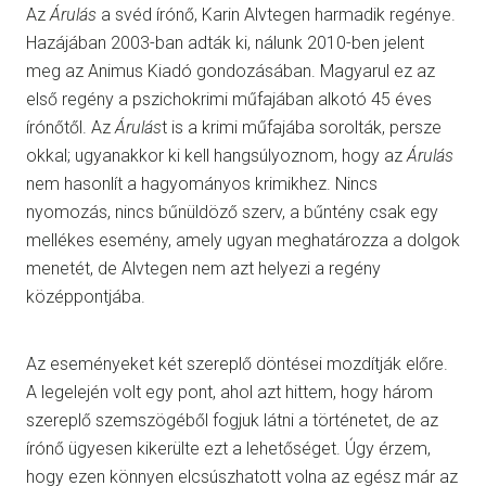
Az
Árulás
a svéd írónő, Karin Alvtegen harmadik regénye.
Hazájában 2003-ban adták ki, nálunk 2010-ben jelent
meg az Animus Kiadó gondozásában. Magyarul ez az
első regény a pszichokrimi műfajában alkotó 45 éves
írónőtől. Az
Árulás
t is a krimi műfajába sorolták, persze
okkal; ugyanakkor ki kell hangsúlyoznom, hogy az
Árulás
nem hasonlít a hagyományos krimikhez. Nincs
nyomozás, nincs bűnüldöző szerv, a bűntény csak egy
mellékes esemény, amely ugyan meghatározza a dolgok
menetét, de Alvtegen nem azt helyezi a regény
középpontjába.
Az eseményeket két szereplő döntései mozdítják előre.
A legelején volt egy pont, ahol azt hittem, hogy három
szereplő szemszögéből fogjuk látni a történetet, de az
írónő ügyesen kikerülte ezt a lehetőséget. Úgy érzem,
hogy ezen könnyen elcsúszhatott volna az egész már az