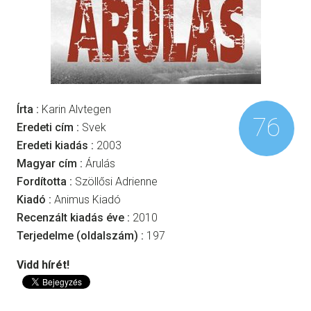
Írta :
Karin Alvtegen
76
Eredeti cím :
Svek
Eredeti kiadás :
2003
Magyar cím :
Árulás
Fordította :
Szöllősi Adrienne
Kiadó :
Animus Kiadó
Recenzált kiadás éve :
2010
Terjedelme (oldalszám) :
197
Vidd hírét!