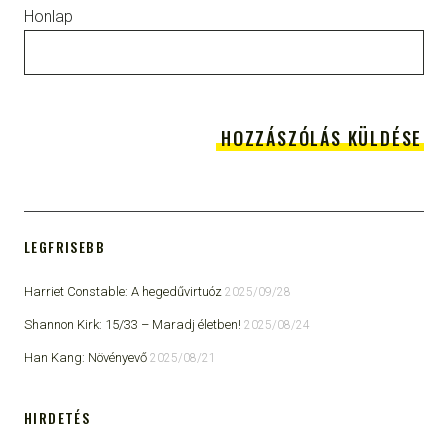
Honlap
LEGFRISEBB
Harriet Constable: A hegedűvirtuóz
2025/09/28
Shannon Kirk: 15/33 ​– Maradj életben!
2025/08/24
Han Kang: Növényevő
2025/08/21
HIRDETÉS