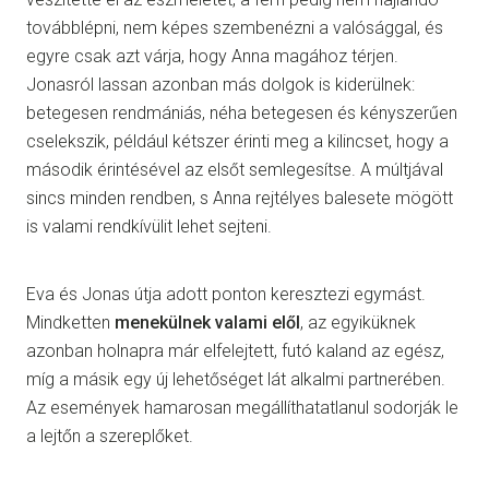
továbblépni, nem képes szembenézni a valósággal, és
egyre csak azt várja, hogy Anna magához térjen.
Jonasról lassan azonban más dolgok is kiderülnek:
betegesen rendmániás, néha betegesen és kényszerűen
cselekszik, például kétszer érinti meg a kilincset, hogy a
második érintésével az elsőt semlegesítse. A múltjával
sincs minden rendben, s Anna rejtélyes balesete mögött
is valami rendkívülit lehet sejteni.
Eva és Jonas útja adott ponton keresztezi egymást.
Mindketten
menekülnek valami elől
, az egyiküknek
azonban holnapra már elfelejtett, futó kaland az egész,
míg a másik egy új lehetőséget lát alkalmi partnerében.
Az események hamarosan megállíthatatlanul sodorják le
a lejtőn a szereplőket.