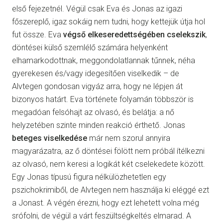
első fejezetnél. Végül csak Eva és Jonas az igazi
főszereplő, igaz sokáig nem tudni, hogy kettejük útja hol
fut össze. Eva
végső
elkeseredettségében cselekszik
,
döntései külső szemlélő számára helyenként
elhamarkodottnak, meggondolatlannak tűnnek, néha
gyerekesen és/vagy idegesítően viselkedik – de
Alvtegen gondosan vigyáz arra, hogy ne lépjen át
bizonyos határt. Eva története folyamán többször is
megadóan felsóhajt az olvasó, és belátja: a nő
helyzetében szinte minden reakció érthető. Jonas
beteges viselkedése
már nem szorul annyira
magyarázatra, az ő döntései fölött nem próbál ítélkezni
az olvasó, nem keresi a logikát két cselekedete között.
Egy Jonas típusú figura nélkülözhetetlen egy
pszichokrimiből, de Alvtegen nem használja ki eléggé ezt
a Jonast. A végén érezni, hogy ezt lehetett volna még
srófolni, de végül a várt feszültségkeltés elmarad. A