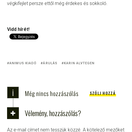
végkifejlet persze ettől még érdekes és sokkoló.
Vidd hírét!
ANIMUS KIADÓ
ÁRULÁS
KARIN ALVTEGEN
i
Még nincs hozzászólás
SZÓLJ HOZZÁ
Vélemény, hozzászólás?
Az e-mail címet nem tesszük közzé.
A kötelező mezőket