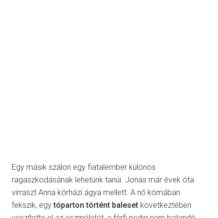
Egy másik szálon egy fiatalember különös
ragaszkodásának lehetünk tanúi. Jonas már évek óta
virraszt Anna kórházi ágya mellett. A nő kómában
fekszik, egy
tóparton történt baleset
következtében
veszítette el az eszméletét, a férfi pedig nem hajlandó