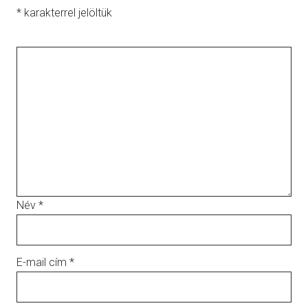
*
karakterrel jelöltük
Név
*
E-mail cím
*