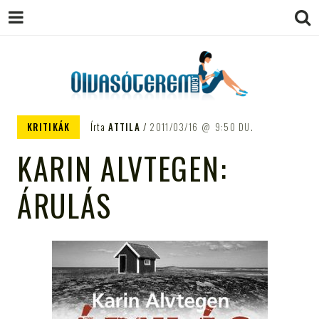
OLVASÓTEREM.COM – AZ
könyvekről könyvbarátoknak
KRITIKÁK
Írta
ATTILA
2011/03/16
9:50 DU.
EGÉSZSÉGES OLVASÁS
KARIN ALVTEGEN:
TÁMOGATÓJA
ÁRULÁS