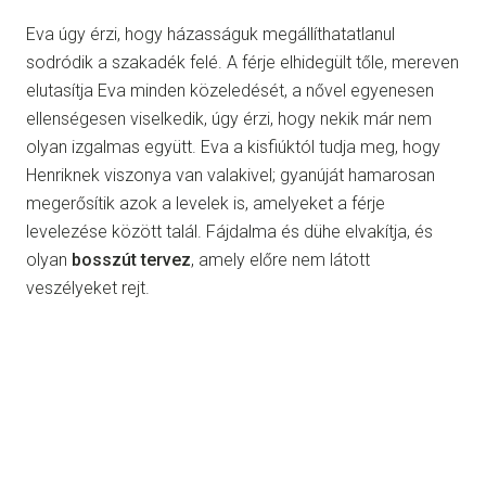
Eva úgy érzi, hogy házasságuk megállíthatatlanul
sodródik a szakadék felé. A férje elhidegült tőle, mereven
elutasítja Eva minden közeledését, a nővel egyenesen
ellenségesen viselkedik, úgy érzi, hogy nekik már nem
olyan izgalmas együtt. Eva a kisfiúktól tudja meg, hogy
Henriknek viszonya van valakivel; gyanúját hamarosan
megerősítik azok a levelek is, amelyeket a férje
levelezése között talál. Fájdalma és dühe elvakítja, és
olyan
bosszút tervez
, amely előre nem látott
veszélyeket rejt.