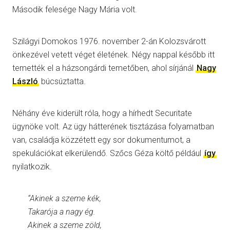
Második felesége Nagy Mária volt.
Szilágyi Domokos 1976. november 2-án Kolozsvárott
önkezével vetett véget életének. Négy nappal később itt
temették el a házsongárdi temetőben, ahol sírjánál
Nagy
László
búcsúztatta.
Néhány éve kiderült róla, hogy a hírhedt Securitate
ügynöke volt. Az ügy hátterének tisztázása folyamatban
van, családja közzétett egy sor dokumentumot, a
spekulációkat elkerülendő. Szőcs Géza költő például
így
nyilatkozik.
“Akinek a szeme kék,
Takarója a nagy ég.
Akinek a szeme zöld,