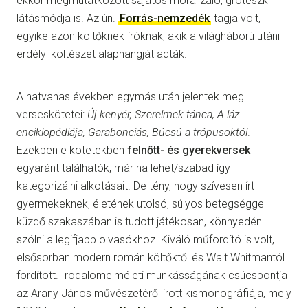
ekkor megmutatkozott sajátos moralizáló, groteszk
látásmódja is. Az ún.
Forrás-nemzedék
tagja volt,
egyike azon költőknek-íróknak, akik a világháború utáni
erdélyi költészet alaphangját adták.
A hatvanas években egymás után jelentek meg
verseskötetei:
Új kenyér, Szerelmek tánca, A láz
enciklopédiája, Garabonciás, Búcsú a trópusoktól
.
Ezekben e kötetekben
felnőtt- és gyerekversek
egyaránt találhatók, már ha lehet/szabad így
kategorizálni alkotásait. De tény, hogy szívesen írt
gyermekeknek, életének utolsó, súlyos betegséggel
küzdő szakaszában is tudott játékosan, könnyedén
szólni a legifjabb olvasókhoz. Kiváló műfordító is volt,
elsősorban modern román költőktől és Walt Whitmantól
fordított. Irodalomelméleti munkásságának csúcspontja
az Arany János művészetéről írott kismonográfiája, mely