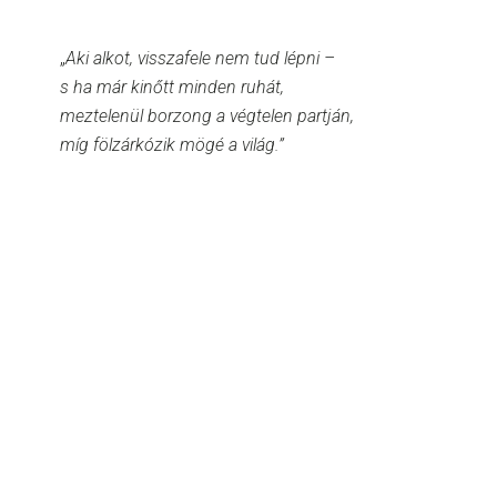
„
Aki alkot, visszafele nem tud lépni –
s ha már kinőtt minden ruhát,
meztelenül borzong a végtelen partján,
míg fölzárkózik mögé a világ.”