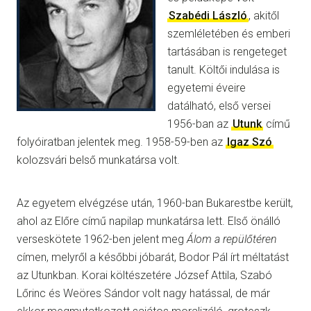
Szabédi László
, akitől
szemléletében és emberi
tartásában is rengeteget
tanult. Költői indulása is
egyetemi éveire
datálható, első versei
1956-ban az
Utunk
című
folyóiratban jelentek meg. 1958-59-ben az
Igaz Szó
kolozsvári belső munkatársa volt.
Az egyetem elvégzése után, 1960-ban Bukarestbe került,
ahol az Előre című napilap munkatársa lett. Első önálló
verseskötete 1962-ben jelent meg
Álom a repülőtéren
címen, melyről a későbbi jóbarát, Bodor Pál írt méltatást
az Utunkban. Korai költészetére József Attila, Szabó
Lőrinc és Weöres Sándor volt nagy hatással, de már