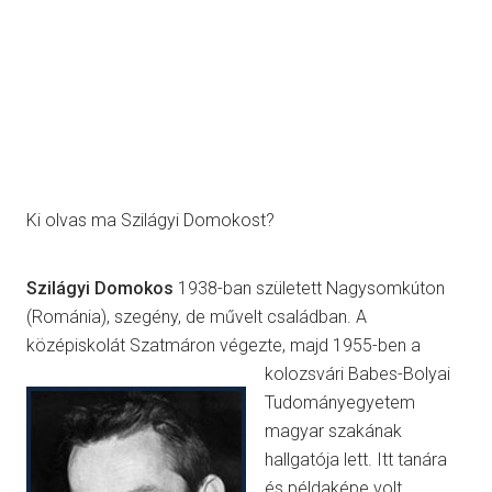
Ki olvas ma Szilágyi Domokost?
Szil
ágyi Domokos
1938-ban született Nagysomkúton
(Románia), szegény, de művelt családban. A
középiskolát Szatmáron végezte, majd 1955-ben a
kolozsvári Babes-Bolyai
Tudományegyetem
magyar szakának
hallgatója lett. Itt tanára
és példaképe volt