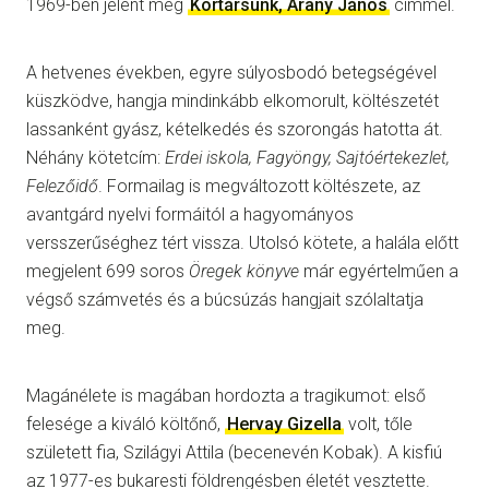
1969-ben jelent meg
Kortársunk, Arany János
címmel.
A hetvenes években, egyre súlyosbodó betegségével
küszködve, hangja mindinkább elkomorult, költészetét
lassanként gyász, kételkedés és szorongás hatotta át.
Néhány kötetcím:
Erdei iskola, Fagyöngy, Sajtóértekezlet,
Felezőidő
. Formailag is megváltozott költészete, az
avantgárd nyelvi formáitól a hagyományos
versszerűséghez tért vissza. Utolsó kötete, a halála előtt
megjelent 699 soros
Öregek könyve
már egyértelműen a
végső számvetés és a búcsúzás hangjait szólaltatja
meg.
Magánélete is magában hordozta a tragikumot: első
felesége a kiváló költőnő,
Hervay Gizella
volt, tőle
született fia, Szilágyi Attila (becenevén Kobak). A kisfiú
az 1977-es bukaresti földrengésben életét vesztette.