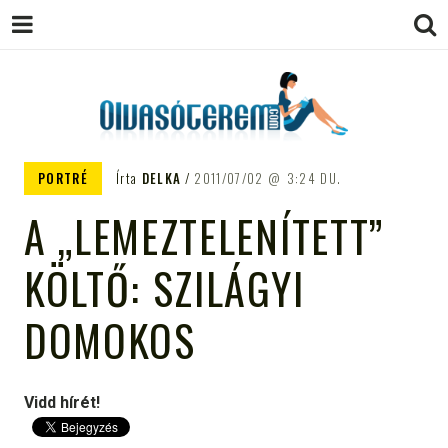
OLVASÓTEREM.COM – AZ
könyvekről könyvbarátoknak
PORTRÉ
Írta
DELKA
2011/07/02
3:24 DU.
EGÉSZSÉGES OLVASÁS
A „LEMEZTELENÍTETT”
TÁMOGATÓJA
KÖLTŐ: SZILÁGYI
DOMOKOS
Vidd hírét!