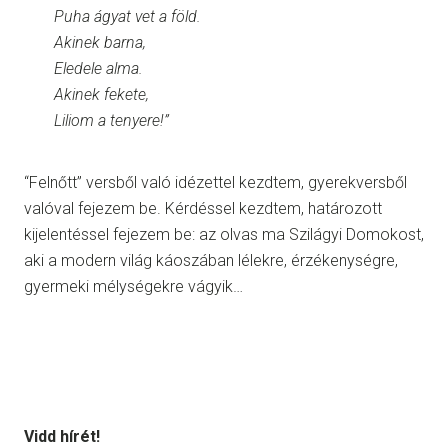
Puha ágyat vet a föld.
Akinek barna,
Eledele alma.
Akinek fekete,
Liliom a tenyere!”
“Felnőtt” versből való idézettel kezdtem, gyerekversből
valóval fejezem be. Kérdéssel kezdtem, határozott
kijelentéssel fejezem be: az olvas ma Szilágyi Domokost,
aki a modern világ káoszában lélekre, érzékenységre,
gyermeki mélységekre vágyik…
Vidd hírét!