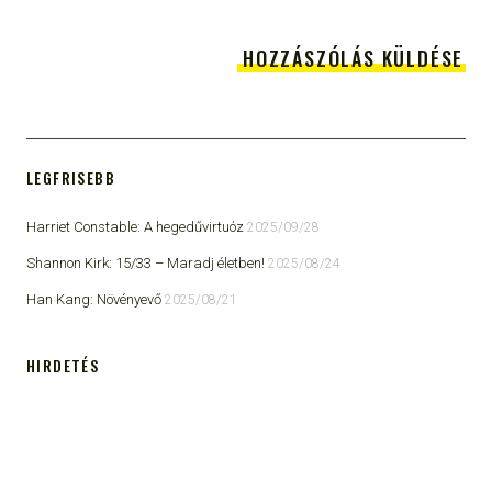
LEGFRISEBB
Harriet Constable: A hegedűvirtuóz
2025/09/28
Shannon Kirk: 15/33 ​– Maradj életben!
2025/08/24
Han Kang: Növényevő
2025/08/21
HIRDETÉS