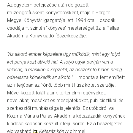
Az egyetem befejezése után dolgozott
muzeográfusként, könyvtárosként, majd a Hargita
Megyei Könyvtár igazgatója lett. 1994 óta – csodák
csodája –, szintén “könyves” mesterséget űz, a Pallas-
Akadémia Könyvkiadó főszerkesztője.
“Az alkotó ember képzelete úgy működik, mint egy folyó
két partja közt átívelő híd. A folyó egyik partján van a
valóság, a másikon a képzelet, az összekötő hídon pedig
oda-vissza közlekedik az alkotó.”
– mondta a fent említett
az interjúban az írónő, több mint húsz kötet szerzője.
Művei között találhatunk történelmi regényeket,
novellákat, meséket és mesejátékokat, publicisztikai és
szerkesztői munkássága is jelentős. Ez utóbbiról vall
Kozma Mária a Pallas-Akadémia kétszázadik könyvének
kiadása kapcsán készült interjú során. Ez a beszélgetés
elolvasható
itt
Kétszáz könyv
címmel.