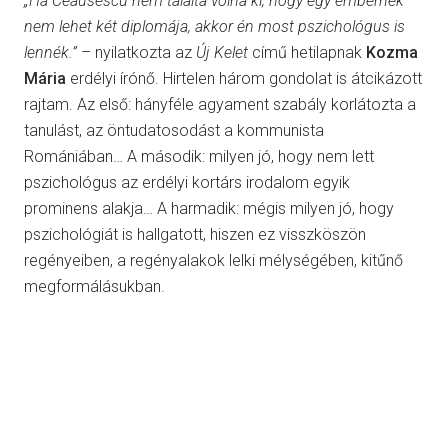
„Ha Ceausescu nem találta volna ki, hogy egy embernek
nem lehet két diplomája, akkor én most pszichológus is
lennék.”
– nyilatkozta az
Új Kelet
című hetilapnak
Kozma
Mária
erdélyi írónő. Hirtelen három gondolat is átcikázott
rajtam. Az első: hányféle agyament szabály korlátozta a
tanulást, az öntudatosodást a kommunista
Romániában… A második: milyen jó, hogy nem lett
pszichológus az erdélyi kortárs irodalom egyik
prominens alakja… A harmadik: mégis milyen jó, hogy
pszichológiát is hallgatott, hiszen ez visszköszön
regényeiben, a regényalakok lelki mélységében, kitűnő
megformálásukban.