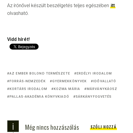
Az írónővel készült beszélgetés teljes egészében
itt
olvasható.
Vidd hírét!
AZ EMBER BOLOND TERMÉSZETE
ERDÉLYI IRODALOM
FORRÁS-NEMZEDÉK
GYERMEKKÖNYVEK
IDŐVALLATÓ
KORTÁRS IRODALOM
KOZMA MÁRIA
MÁRVÁNYKÁOSZ
PALLAS-AKADÉMIA KÖNYVKIADÓ
SÁRKÁNYFOGVETÉS
i
Még nincs hozzászólás
SZÓLJ HOZZÁ