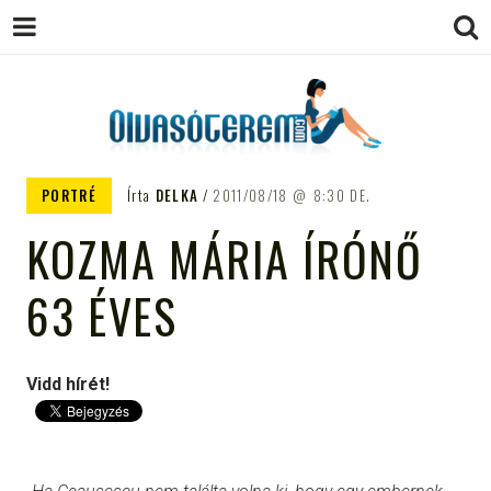
OLVASÓTEREM.COM – AZ
könyvekről könyvbarátoknak
PORTRÉ
Írta
DELKA
2011/08/18
8:30 DE.
EGÉSZSÉGES OLVASÁS
KOZMA MÁRIA ÍRÓNŐ
TÁMOGATÓJA
63 ÉVES
Vidd hírét!