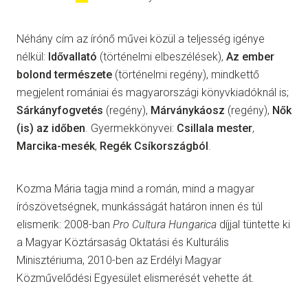
Néhány cím az írónő művei közül a teljesség igénye
nélkül:
Idővallató
(történelmi elbeszélések),
Az ember
bolond természete
(történelmi regény), mindkettő
megjelent romániai és magyarországi könyvkiadóknál is;
Sárkányfogvetés
(regény),
Márványkáosz
(regény),
Nők
(is) az időben
. Gyermekkönyvei:
Csillala mester
,
Marcika-mesék
,
Regék Csíkországból
.
Kozma Mária tagja mind a román, mind a magyar
írószövetségnek, munkásságát határon innen és túl
elismerik: 2008-ban
Pro Cultura Hungarica
díjjal tüntette ki
a Magyar Köztársaság Oktatási és Kulturális
Minisztériuma, 2010-ben az Erdélyi Magyar
Közművelődési Egyesület elismerését vehette át.