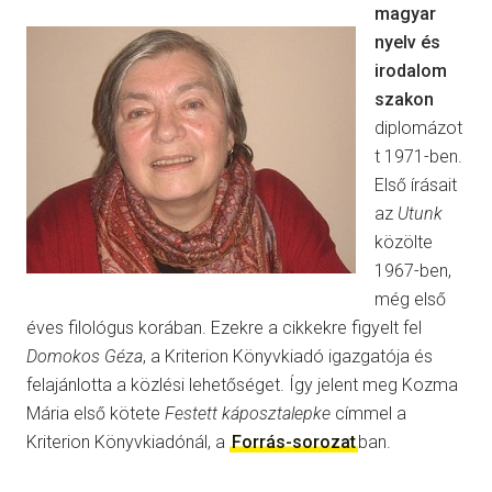
magyar
nyelv és
irodalom
szakon
diplomázot
t 1971-ben.
Első írásait
az
Utunk
közölte
1967-ben,
még első
éves filológus korában. Ezekre a cikkekre figyelt fel
Domokos Géza
, a Kriterion Könyvkiadó igazgatója és
felajánlotta a közlési lehetőséget. Így jelent meg Kozma
Mária első kötete
Festett káposztalepke
címmel a
Kriterion Könyvkiadónál, a
Forrás-sorozat
ban.